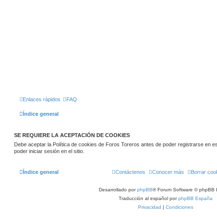
Enlaces rápidos
FAQ
Índice general
SE REQUIERE LA ACEPTACIÓN DE COOKIES
Debe aceptar la Política de cookies de Foros Toreros antes de poder registrarse en este
poder iniciar sesión en el sitio.
Índice general
Contáctenos
Conocer más
Borrar coo
Desarrollado por
phpBB
® Forum Software © phpBB 
Traducción al español por
phpBB España
Privacidad
|
Condiciones