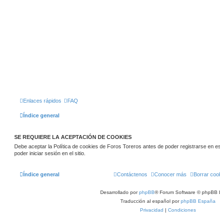
Enlaces rápidos
FAQ
Índice general
SE REQUIERE LA ACEPTACIÓN DE COOKIES
Debe aceptar la Política de cookies de Foros Toreros antes de poder registrarse en este
poder iniciar sesión en el sitio.
Índice general
Contáctenos
Conocer más
Borrar coo
Desarrollado por
phpBB
® Forum Software © phpBB 
Traducción al español por
phpBB España
Privacidad
|
Condiciones