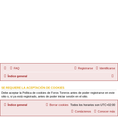
FAQ
Registrarse
Identificarse
B
Índice general
u
SE REQUIERE LA ACEPTACIÓN DE COOKIES
s
Debe aceptar la Política de cookies de Foros Toreros antes de poder registrarse en este
c
sitio o, si ya está registrado, antes de poder iniciar sesión en el sitio.
a
Índice general
Borrar cookies
Todos los horarios son
UTC+02:00
r
Contáctenos
Conocer más