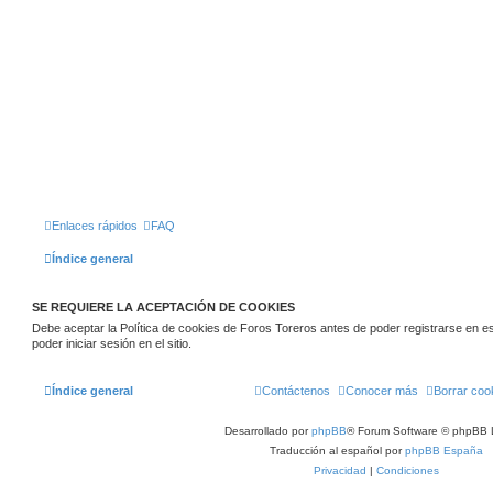
Enlaces rápidos
FAQ
Índice general
SE REQUIERE LA ACEPTACIÓN DE COOKIES
Debe aceptar la Política de cookies de Foros Toreros antes de poder registrarse en este
poder iniciar sesión en el sitio.
Índice general
Contáctenos
Conocer más
Borrar coo
Desarrollado por
phpBB
® Forum Software © phpBB 
Traducción al español por
phpBB España
Privacidad
|
Condiciones