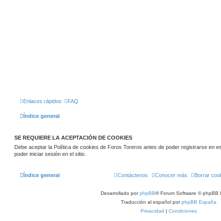
Enlaces rápidos
FAQ
Índice general
SE REQUIERE LA ACEPTACIÓN DE COOKIES
Debe aceptar la Política de cookies de Foros Toreros antes de poder registrarse en este
poder iniciar sesión en el sitio.
Índice general
Contáctenos
Conocer más
Borrar coo
Desarrollado por
phpBB
® Forum Software © phpBB 
Traducción al español por
phpBB España
Privacidad
|
Condiciones