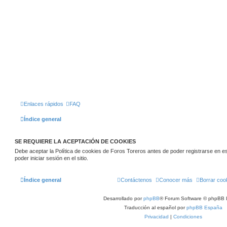
Enlaces rápidos
FAQ
Índice general
SE REQUIERE LA ACEPTACIÓN DE COOKIES
Debe aceptar la Política de cookies de Foros Toreros antes de poder registrarse en este
poder iniciar sesión en el sitio.
Índice general
Contáctenos
Conocer más
Borrar coo
Desarrollado por
phpBB
® Forum Software © phpBB 
Traducción al español por
phpBB España
Privacidad
|
Condiciones