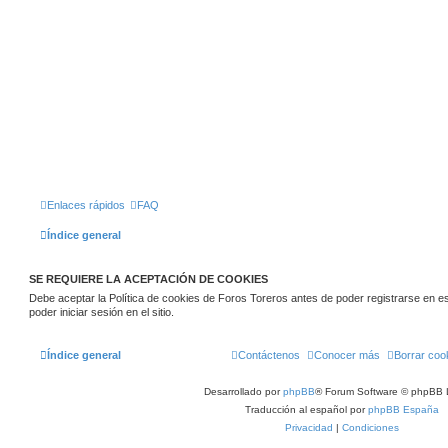
Enlaces rápidos
FAQ
Índice general
SE REQUIERE LA ACEPTACIÓN DE COOKIES
Debe aceptar la Política de cookies de Foros Toreros antes de poder registrarse en este
poder iniciar sesión en el sitio.
Índice general
Contáctenos
Conocer más
Borrar coo
Desarrollado por
phpBB
® Forum Software © phpBB 
Traducción al español por
phpBB España
Privacidad
|
Condiciones