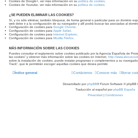
Cookies de Google+, ver más información en su
política de cookies
.
Cookies de Youtube, ver más información en su
política de cookies
.
¿SE PUEDEN ELIMINAR LAS COOKIES?
Sí, y no sólo eliminar, también bloquear, de forma general o particular para un dominio espe
web debe ir a la configuración de su navegador y allí podrá buscar las asociadas al domini
Configuración de cookies para
Google Chrome
.
Configuración de cookies para
Apple Safari
.
Configuración de cookies para
Internet Explorer
.
Configuración de cookies para
Mozilla Firefox
.
MÁS INFORMACIÓN SOBRE LAS COOKIES
Puedes consultar el reglamento sobre cookies publicado por la Agencia Española de Prot
las cookies” y obtener más información sobre las cookies en Internet,
http://www.aboutcook
sobre la instalación de cookies, puede instalar programas o complementos a su navegado
Track”, que le permitirán escoger aquellas cookies que desea permitir.
Índice general
Contáctenos
Conocer más
Borrar coo
Desarrollado por
phpBB
® Forum Software © phpBB 
Traducción al español por
phpBB España
Privacidad
|
Condiciones