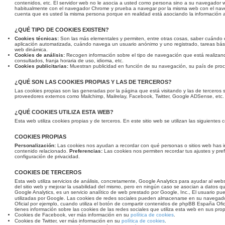
contenidos, etc. El servidor web no le asocia a usted como persona sino a su navegador
habitualmente con el navegador Chrome y prueba a navegar por la misma web con el nave
cuenta que es usted la misma persona porque en realidad está asociando la información a
¿QUÉ TIPO DE COOKIES EXISTEN?
Cookies técnicas:
Son las más elementales y permiten, entre otras cosas, saber cuánd
aplicación automatizada, cuándo navega un usuario anónimo y uno registrado, tareas bási
web dinámica.
Cookies de análisis:
Recogen información sobre el tipo de navegación que está realizand
consultados, franja horaria de uso, idioma, etc.
Cookies publicitarias:
Muestran publicidad en función de su navegación, su país de proce
¿QUÉ SON LAS COOKIES PROPIAS Y LAS DE TERCEROS?
Las cookies propias son las generadas por la página que está visitando y las de terceros 
proveedores externos como Mailchimp, Mailrelay, Facebook, Twitter, Google ADSense, etc.
¿QUÉ COOKIES UTILIZA ESTA WEB?
Esta web utiliza cookies propias y de terceros. En este sitio web se utilizan las siguientes
COOKIES PROPIAS
Personalización:
Las cookies nos ayudan a recordar con qué personas o sitios web has 
contenido relacionado.
Preferencias:
Las cookies nos permiten recordar tus ajustes y pref
configuración de privacidad.
COOKIES DE TERCEROS
Esta web utiliza servicios de análisis, concretamente, Google Analytics para ayudar al web
del sitio web y mejorar la usabilidad del mismo, pero en ningún caso se asocian a datos que 
Google Analytics, es un servicio analítico de web prestado por Google, Inc., El usuario p
utilizadas por Google. Las cookies de redes sociales pueden almacenarse en su navega
Oficial por ejemplo, cuando utiliza el botón de compartir contenidos de phpBB España Ofici
tienes información sobre las cookies de las redes sociales que utiliza esta web en sus prop
Cookies de Facebook, ver más información en su
política de cookies
.
Cookies de Twitter, ver más información en su
política de cookies
.