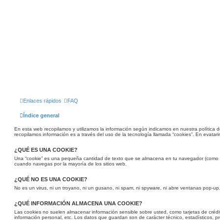
Enlaces rápidos
FAQ
Índice general
En esta web recopilamos y utilizamos la información según indicamos en nuestra política d
recopilamos información es a través del uso de la tecnología llamada “cookies”. En evatarin
¿QUÉ ES UNA COOKIE?
Una “cookie” es una pequeña cantidad de texto que se almacena en tu navegador (como 
cuando navegas por la mayoría de los sitios web.
¿QUÉ NO ES UNA COOKIE?
No es un virus, ni un troyano, ni un gusano, ni spam, ni spyware, ni abre ventanas pop-up
¿QUÉ INFORMACIÓN ALMACENA UNA COOKIE?
Las cookies no suelen almacenar información sensible sobre usted, como tarjetas de crédit
información personal, etc. Los datos que guardan son de carácter técnico, estadísticos, p