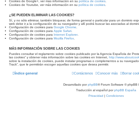
Cookies de Google+, ver más información en su
política de cookies
.
Cookies de Youtube, ver más información en su
política de cookies
.
¿SE PUEDEN ELIMINAR LAS COOKIES?
Sí, y no sólo eliminar, también bloquear, de forma general o particular para un dominio espe
web debe ir a la configuración de su navegador y allí podrá buscar las asociadas al domini
Configuración de cookies para
Google Chrome
.
Configuración de cookies para
Apple Safari
.
Configuración de cookies para
Internet Explorer
.
Configuración de cookies para
Mozilla Firefox
.
MÁS INFORMACIÓN SOBRE LAS COOKIES
Puedes consultar el reglamento sobre cookies publicado por la Agencia Española de Prot
las cookies” y obtener más información sobre las cookies en Internet,
http://www.aboutcook
sobre la instalación de cookies, puede instalar programas o complementos a su navegado
Track”, que le permitirán escoger aquellas cookies que desea permitir.
Índice general
Contáctenos
Conocer más
Borrar coo
Desarrollado por
phpBB
® Forum Software © phpBB 
Traducción al español por
phpBB España
Privacidad
|
Condiciones