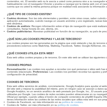
contenidos, etc. El servidor web no le asocia a usted como persona sino a su navegador
habitualmente con el navegador Chrome y prueba a navegar por la misma web con el nave
cuenta que es usted la misma persona porque en realidad está asociando la información a
¿QUÉ TIPO DE COOKIES EXISTEN?
Cookies técnicas:
Son las más elementales y permiten, entre otras cosas, saber cuánd
aplicación automatizada, cuándo navega un usuario anónimo y uno registrado, tareas bási
web dinámica.
Cookies de análisis:
Recogen información sobre el tipo de navegación que está realizand
consultados, franja horaria de uso, idioma, etc.
Cookies publicitarias:
Muestran publicidad en función de su navegación, su país de proce
¿QUÉ SON LAS COOKIES PROPIAS Y LAS DE TERCEROS?
Las cookies propias son las generadas por la página que está visitando y las de terceros 
proveedores externos como Mailchimp, Mailrelay, Facebook, Twitter, Google ADSense, etc.
¿QUÉ COOKIES UTILIZA ESTA WEB?
Esta web utiliza cookies propias y de terceros. En este sitio web se utilizan las siguientes
COOKIES PROPIAS
Personalización:
Las cookies nos ayudan a recordar con qué personas o sitios web has 
contenido relacionado.
Preferencias:
Las cookies nos permiten recordar tus ajustes y pref
configuración de privacidad.
COOKIES DE TERCEROS
Esta web utiliza servicios de análisis, concretamente, Google Analytics para ayudar al web
del sitio web y mejorar la usabilidad del mismo, pero en ningún caso se asocian a datos que 
Google Analytics, es un servicio analítico de web prestado por Google, Inc., El usuario p
utilizadas por Google. Las cookies de redes sociales pueden almacenarse en su navega
Oficial por ejemplo, cuando utiliza el botón de compartir contenidos de phpBB España Ofici
tienes información sobre las cookies de las redes sociales que utiliza esta web en sus prop
Cookies de Facebook, ver más información en su
política de cookies
.
Cookies de Twitter, ver más información en su
política de cookies
.