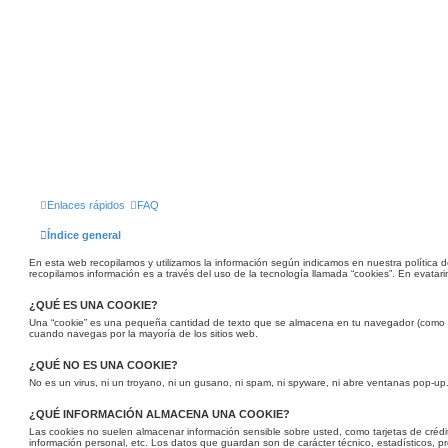
Enlaces rápidos
FAQ
Índice general
En esta web recopilamos y utilizamos la información según indicamos en nuestra política d
recopilamos información es a través del uso de la tecnología llamada “cookies”. En evatarin
¿QUÉ ES UNA COOKIE?
Una “cookie” es una pequeña cantidad de texto que se almacena en tu navegador (como 
cuando navegas por la mayoría de los sitios web.
¿QUÉ NO ES UNA COOKIE?
No es un virus, ni un troyano, ni un gusano, ni spam, ni spyware, ni abre ventanas pop-up
¿QUÉ INFORMACIÓN ALMACENA UNA COOKIE?
Las cookies no suelen almacenar información sensible sobre usted, como tarjetas de crédit
información personal, etc. Los datos que guardan son de carácter técnico, estadísticos, p