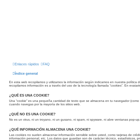
Enlaces rápidos
FAQ
Índice general
En esta web recopilamos y utilizamos la información según indicamos en nuestra política d
recopilamos información es a través del uso de la tecnología llamada “cookies”. En evatarin
¿QUÉ ES UNA COOKIE?
Una “cookie” es una pequeña cantidad de texto que se almacena en tu navegador (como 
cuando navegas por la mayoría de los sitios web.
¿QUÉ NO ES UNA COOKIE?
No es un virus, ni un troyano, ni un gusano, ni spam, ni spyware, ni abre ventanas pop-up
¿QUÉ INFORMACIÓN ALMACENA UNA COOKIE?
Las cookies no suelen almacenar información sensible sobre usted, como tarjetas de crédit
información personal, etc. Los datos que guardan son de carácter técnico, estadísticos, p