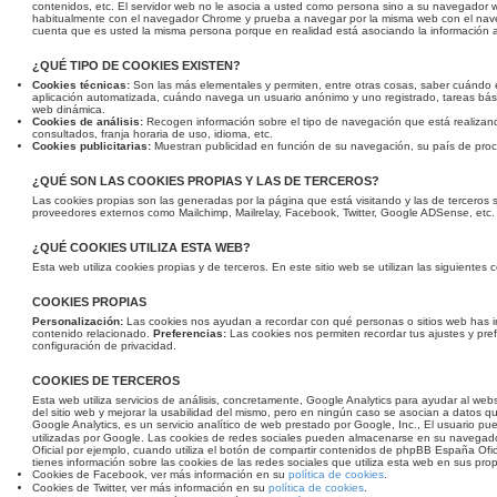
contenidos, etc. El servidor web no le asocia a usted como persona sino a su navegador
habitualmente con el navegador Chrome y prueba a navegar por la misma web con el nave
cuenta que es usted la misma persona porque en realidad está asociando la información a
¿QUÉ TIPO DE COOKIES EXISTEN?
Cookies técnicas:
Son las más elementales y permiten, entre otras cosas, saber cuánd
aplicación automatizada, cuándo navega un usuario anónimo y uno registrado, tareas bási
web dinámica.
Cookies de análisis:
Recogen información sobre el tipo de navegación que está realizand
consultados, franja horaria de uso, idioma, etc.
Cookies publicitarias:
Muestran publicidad en función de su navegación, su país de proce
¿QUÉ SON LAS COOKIES PROPIAS Y LAS DE TERCEROS?
Las cookies propias son las generadas por la página que está visitando y las de terceros 
proveedores externos como Mailchimp, Mailrelay, Facebook, Twitter, Google ADSense, etc.
¿QUÉ COOKIES UTILIZA ESTA WEB?
Esta web utiliza cookies propias y de terceros. En este sitio web se utilizan las siguientes
COOKIES PROPIAS
Personalización:
Las cookies nos ayudan a recordar con qué personas o sitios web has 
contenido relacionado.
Preferencias:
Las cookies nos permiten recordar tus ajustes y pref
configuración de privacidad.
COOKIES DE TERCEROS
Esta web utiliza servicios de análisis, concretamente, Google Analytics para ayudar al web
del sitio web y mejorar la usabilidad del mismo, pero en ningún caso se asocian a datos que 
Google Analytics, es un servicio analítico de web prestado por Google, Inc., El usuario p
utilizadas por Google. Las cookies de redes sociales pueden almacenarse en su navega
Oficial por ejemplo, cuando utiliza el botón de compartir contenidos de phpBB España Ofici
tienes información sobre las cookies de las redes sociales que utiliza esta web en sus prop
Cookies de Facebook, ver más información en su
política de cookies
.
Cookies de Twitter, ver más información en su
política de cookies
.