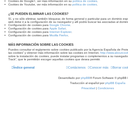
Cookies de Google+, ver más información en su
política de cookies
.
Cookies de Youtube, ver más información en su
política de cookies
.
¿SE PUEDEN ELIMINAR LAS COOKIES?
Sí, y no sólo eliminar, también bloquear, de forma general o particular para un dominio espe
web debe ir a la configuración de su navegador y allí podrá buscar las asociadas al domini
Configuración de cookies para
Google Chrome
.
Configuración de cookies para
Apple Safari
.
Configuración de cookies para
Internet Explorer
.
Configuración de cookies para
Mozilla Firefox
.
MÁS INFORMACIÓN SOBRE LAS COOKIES
Puedes consultar el reglamento sobre cookies publicado por la Agencia Española de Prot
las cookies” y obtener más información sobre las cookies en Internet,
http://www.aboutcook
sobre la instalación de cookies, puede instalar programas o complementos a su navegado
Track”, que le permitirán escoger aquellas cookies que desea permitir.
Índice general
Contáctenos
Conocer más
Borrar coo
Desarrollado por
phpBB
® Forum Software © phpBB 
Traducción al español por
phpBB España
Privacidad
|
Condiciones