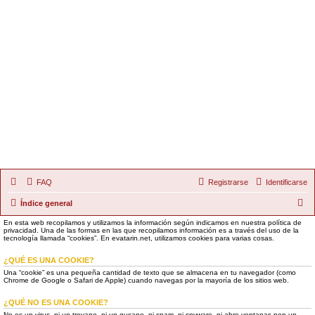
FAQ
Registrarse
Identificarse
B
Índice general
u
En esta web recopilamos y utilizamos la información según indicamos en nuestra política de
privacidad. Una de las formas en las que recopilamos información es a través del uso de la
s
tecnología llamada “cookies”. En evatarin.net, utilizamos cookies para varias cosas.
c
¿QUÉ ES UNA COOKIE?
a
Una “cookie” es una pequeña cantidad de texto que se almacena en tu navegador (como
Chrome de Google o Safari de Apple) cuando navegas por la mayoría de los sitios web.
r
¿QUÉ NO ES UNA COOKIE?
No es un virus, ni un troyano, ni un gusano, ni spam, ni spyware, ni abre ventanas pop-up.