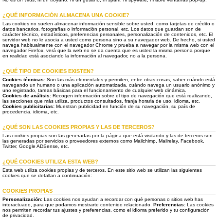
¿QUÉ INFORMACIÓN ALMACENA UNA COOKIE?
Las cookies no suelen almacenar información sensible sobre usted, como tarjetas de crédito o
datos bancarios, fotografías o información personal, etc. Los datos que guardan son de
carácter técnico, estadísticos, preferencias personales, personalización de contenidos, etc. El
servidor web no le asocia a usted como persona sino a su navegador web. De hecho, si usted
navega habitualmente con el navegador Chrome y prueba a navegar por la misma web con el
navegador Firefox, verá que la web no se da cuenta que es usted la misma persona porque
en realidad está asociando la información al navegador, no a la persona.
¿QUÉ TIPO DE COOKIES EXISTEN?
Cookies técnicas:
Son las más elementales y permiten, entre otras cosas, saber cuándo está
navegando un humano o una aplicación automatizada, cuándo navega un usuario anónimo y
uno registrado, tareas básicas para el funcionamiento de cualquier web dinámica.
Cookies de análisis:
Recogen información sobre el tipo de navegación que está realizando,
las secciones que más utiliza, productos consultados, franja horaria de uso, idioma, etc.
Cookies publicitarias:
Muestran publicidad en función de su navegación, su país de
procedencia, idioma, etc.
¿QUÉ SON LAS COOKIES PROPIAS Y LAS DE TERCEROS?
Las cookies propias son las generadas por la página que está visitando y las de terceros son
las generadas por servicios o proveedores externos como Mailchimp, Mailrelay, Facebook,
Twitter, Google ADSense, etc.
¿QUÉ COOKIES UTILIZA ESTA WEB?
Esta web utiliza cookies propias y de terceros. En este sitio web se utilizan las siguientes
cookies que se detallan a continuación:
COOKIES PROPIAS
Personalización:
Las cookies nos ayudan a recordar con qué personas o sitios web has
interactuado, para que podamos mostrarte contenido relacionado.
Preferencias:
Las cookies
nos permiten recordar tus ajustes y preferencias, como el idioma preferido y tu configuración
de privacidad.