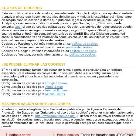
COOKIES DE TERCEROS
Esta web utiliza servicios de análisis, concretamente, Google Analytics para ayudar al website
a analizar el uso que hacen los usuarios del sitio web y mejorar la usabilidad del mismo, pero
en ningún caso se asocian a datos que pudieran llegar a identificar al usuario. Google
Analytics, es un servicio analítico de web prestado por Google, Inc., El usuario puede
consultar
aquí
el tipo de cookies utilizadas por Google. Las cookies de redes sociales pueden
almacenarse en su navegador mientras navega por phpBB España Oficial por ejemplo,
cuando utiliza el botón de compartir contenidos de phpBB España Oficial en alguna red
social. A continuación tienes información sobre las cookies de las redes sociales que utiliza
esta web en sus propias políticas de cookies:
Cookies de Facebook, ver más información en su
política de cookies
.
Cookies de Twitter, ver más información en su
política de cookies
.
Cookies de Google+, ver más información en su
política de cookies
.
Cookies de Youtube, ver más información en su
política de cookies
.
¿SE PUEDEN ELIMINAR LAS COOKIES?
Sí, y no sólo eliminar, también bloquear, de forma general o particular para un dominio
específico. Para eliminar las cookies de un sitio web debe ir a la configuración de su
navegador y allí podrá buscar las asociadas al dominio en cuestión y proceder a su
eliminación.
Configuración de cookies para
Google Chrome
.
Configuración de cookies para
Apple Safari
.
Configuración de cookies para
Internet Explorer
.
Configuración de cookies para
Mozilla Firefox
.
MÁS INFORMACIÓN SOBRE LAS COOKIES
Puedes consultar el reglamento sobre cookies publicado por la Agencia Española de
Protección de Datos en su “Guía sobre el uso de las cookies” y obtener más información sobre
las cookies en Internet,
http://www.aboutcookies.org/
Si desea tener un mayor control sobre la
instalación de cookies, puede instalar programas o complementos a su navegador, conocidos
como herramientas de “Do Not Track”, que le permitirán escoger aquellas cookies que desea
permitir.
Índice general
Borrar cookies
Todos los horarios son
UTC+02:00