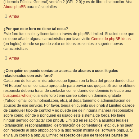
(Licencia Pública General) versión 2 (GPL-2.0) y es de libre distribución. Vea
About phpBB
para más detalles.
Arriba
¿Por qué este foro no tiene tal cosa?
Este foro fue escrito y licenciado a través de phpBB Limited. Si usted cree que
se debe añadir alguna característica por favor visite
Centro de phpBB Ideas
(en Inglés), donde se puede votar en ideas existentes o sugerir nuevas
características.
Arriba
¿Con quién se puede contactar acerca de abusos o usos ilegales
relacionados con este foro?
Cada uno de los administradores que figuran en la lista del grupo donde dice
“El Equipo” es un contacto apropiado para enviar sus quejas. Si así no obtiene
respuesta debería tratar de contactar con el dueño del dominio (efectúe una
búsqueda whois
) o, si este foro tiene correo sobre un dominio gratuito
(Yahoo!, gmail.com, hotmail.com, etc.), al departamento o administración de
abusos de ese servicio. Por favor, tenga en cuenta que phpBB Limited
carece
de cualquier tipo de control
y no puede ser de ninguna manera responsable
sobre cómo, dónde o por quién es usado este sistema de foros. No tiene
ningún sentido contactar con phpBB Limited en relación a asuntos legales
(difamación, responsabilidad, deformación de comentarios, etc.) que no sean
con respecto al sitio phpbb.com o la discreción misma del software phpBB. Si
envia un correo a phpBB Limited
respecto del uso de terceras partes
de