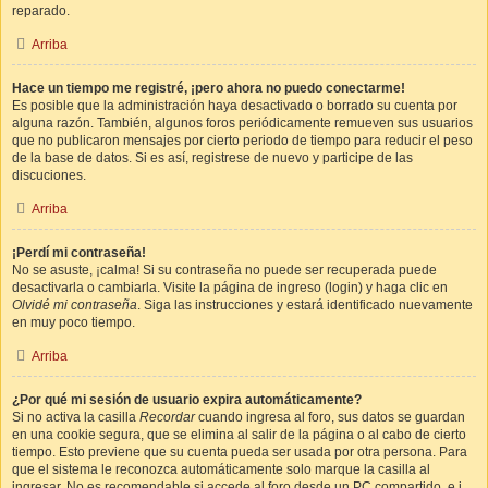
reparado.
Arriba
Hace un tiempo me registré, ¡pero ahora no puedo conectarme!
Es posible que la administración haya desactivado o borrado su cuenta por
alguna razón. También, algunos foros periódicamente remueven sus usuarios
que no publicaron mensajes por cierto periodo de tiempo para reducir el peso
de la base de datos. Si es así, registrese de nuevo y participe de las
discuciones.
Arriba
¡Perdí mi contraseña!
No se asuste, ¡calma! Si su contraseña no puede ser recuperada puede
desactivarla o cambiarla. Visite la página de ingreso (login) y haga clic en
Olvidé mi contraseña
. Siga las instrucciones y estará identificado nuevamente
en muy poco tiempo.
Arriba
¿Por qué mi sesión de usuario expira automáticamente?
Si no activa la casilla
Recordar
cuando ingresa al foro, sus datos se guardan
en una cookie segura, que se elimina al salir de la página o al cabo de cierto
tiempo. Esto previene que su cuenta pueda ser usada por otra persona. Para
que el sistema le reconozca automáticamente solo marque la casilla al
ingresar. No es recomendable si accede al foro desde un PC compartido, e.j.