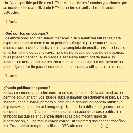
No. No es posible publicar en HTML. Muchos de los formatos y acciones que
se pueden ejecutar utilizando HTML pueden ser aplicados utilizando
BBCodes.
Arriba
¿Qué son los emoticonos?
Los emoticonos son pequeñas imágenes que pueden ser utilizadas para
expresar un sentimiento con un pequeño código, e.j. :) denota felicidad,
mientras que :( denota tristeza. La lista completa de emoticones puede verse
en el formulario de publicación. Trate de no abusar del uso de emoticonos,
pues pueden hacer que un mensaje se vuelva muy difícil de leer y un
moderador borre el tema o los emoticones del mensaje. La administración
puede fijar un límite para el número de emoticones a utilizar en un mensaje.
Arriba
¿Puedo publicar imagenes?
Sí, las imágenes se pueden mostrar en sus mensajes. Si la administración
permite adjuntar archivos, puede subir la imagen directamente al foro. De otra
manera, debe guardar primero su foto en un servidor de acceso público, e.j.
http://www.ejemplo.com/mi-imagen.gif. No puede publicar imágenes que se
encuentren en su PC (a menos que sea un servidor de acceso público) ni
tampoco las que se encuentren guardadas bajo mecanismos de
autenticación, e.j. hotmail o yahoo correo, sitios protegidos por contraseñas,
etc. Para exhibir imágenes utilice el BBCode con la etiqueta [img].