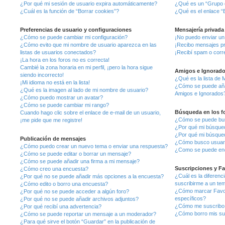
¿Por qué mi sesión de usuario expira automáticamente?
¿Qué es un “Grupo 
¿Cuál es la función de “Borrar cookies”?
¿Qué es el enlace “E
Preferencias de usuario y configuraciones
Mensajería privada
¿Cómo se puede cambiar mi configuración?
¡No puedo enviar un
¿Cómo evito que mi nombre de usuario aparezca en las
¡Recibo mensajes p
listas de usuarios conectados?
¡Recibí spam o corre
¡La hora en los foros no es correcta!
Cambié la zona horaria en mi perfil, ¡pero la hora sigue
Amigos e Ignorad
siendo incorrecto!
¿Qué es la lista de 
¡Mi idioma no está en la lista!
¿Cómo se puede añadi
¿Qué es la imagen al lado de mi nombre de usuario?
Amigos e Ignorados
¿Cómo puedo mostrar un avatar?
¿Cómo se puede cambiar mi rango?
Búsqueda en los f
Cuando hago clic sobre el enlace de e-mail de un usuario,
¿Cómo se puede bus
¡me pide que me registre!
¿Por qué mi búsqued
¿Por qué mi búsque
Publicación de mensajes
¿Cómo busco usuar
¿Cómo puedo crear un nuevo tema o enviar una respuesta?
¿Como se puede enc
¿Cómo se puede editar o borrar un mensaje?
¿Cómo se puede añadir una firma a mi mensaje?
Suscripciones y Fa
¿Cómo creo una encuesta?
¿Cuál es la diferenc
¿Por qué no se puede añadir más opciones a la encuesta?
suscribirme a un te
¿Cómo edito o borro una encuesta?
¿Cómo marcar Favori
¿Por qué no se puede acceder a algún foro?
específicos?
¿Por qué no se puede añadir archivos adjuntos?
¿Cómo me suscribo a
¿Por qué recibí una advertencia?
¿Cómo borro mis su
¿Cómo se puede reportar un mensaje a un moderador?
¿Para qué sirve el botón “Guardar” en la publicación de