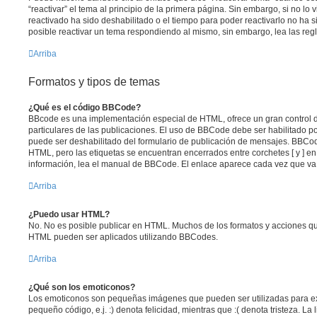
“reactivar” el tema al principio de la primera página. Sin embargo, si no lo 
reactivado ha sido deshabilitado o el tiempo para poder reactivarlo no ha
posible reactivar un tema respondiendo al mismo, sin embargo, lea las regl
Arriba
Formatos y tipos de temas
¿Qué es el código BBCode?
BBcode es una implementación especial de HTML, ofrece un gran control d
particulares de las publicaciones. El uso de BBCode debe ser habilitado po
puede ser deshabilitado del formulario de publicación de mensajes. BBCode
HTML, pero las etiquetas se encuentran encerrados entre corchetes [ y ] en
información, lea el manual de BBCode. El enlace aparece cada vez que va
Arriba
¿Puedo usar HTML?
No. No es posible publicar en HTML. Muchos de los formatos y acciones qu
HTML pueden ser aplicados utilizando BBCodes.
Arriba
¿Qué son los emoticonos?
Los emoticonos son pequeñas imágenes que pueden ser utilizadas para ex
pequeño código, e.j. :) denota felicidad, mientras que :( denota tristeza. L