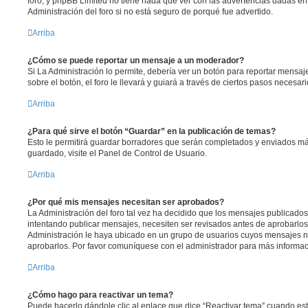
foro, y phpBB Limited no tiene nada que ver con las advertencias dadas en
Administración del foro si no está seguro de porqué fue advertido.
Arriba
¿Cómo se puede reportar un mensaje a un moderador?
Si La Administración lo permite, debería ver un botón para reportar mensaj
sobre el botón, el foro le llevará y guiará a través de ciertos pasos necesar
Arriba
¿Para qué sirve el botón “Guardar” en la publicación de temas?
Esto le permitirá guardar borradores que serán completados y enviados má
guardado, visite el Panel de Control de Usuario.
Arriba
¿Por qué mis mensajes necesitan ser aprobados?
La Administración del foro tal vez ha decidido que los mensajes publicados 
intentando publicar mensajes, necesiten ser revisados antes de aprobarlo
Administración le haya ubicado en un grupo de usuarios cuyos mensajes n
aprobarlos. Por favor comuníquese con el administrador para más informac
Arriba
¿Cómo hago para reactivar un tema?
Puede hacerlo dándole clic al enlace que dice “Reactivar tema” cuando es