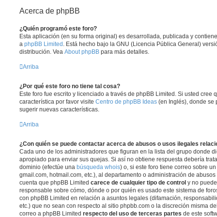
Acerca de phpBB
¿Quién programó este foro?
Esta aplicación (en su forma original) es desarrollada, publicada y contie
a
phpBB Limited
. Está hecho bajo la GNU (Licencia Pública General) versió
distribución. Vea
About phpBB
para más detalles.
Arriba
¿Por qué este foro no tiene tal cosa?
Este foro fue escrito y licenciado a través de phpBB Limited. Si usted cree
característica por favor visite
Centro de phpBB Ideas
(en Inglés), donde se 
sugerir nuevas características.
Arriba
¿Con quién se puede contactar acerca de abusos o usos ilegales relaci
Cada uno de los administradores que figuran en la lista del grupo donde di
apropiado para enviar sus quejas. Si así no obtiene respuesta debería trat
dominio (efectúe una
búsqueda whois
) o, si este foro tiene correo sobre u
gmail.com, hotmail.com, etc.), al departamento o administración de abusos d
cuenta que phpBB Limited
carece de cualquier tipo de control
y no puede
responsable sobre cómo, dónde o por quién es usado este sistema de foros
con phpBB Limited en relación a asuntos legales (difamación, responsabil
etc.) que no sean con respecto al sitio phpbb.com o la discreción misma de
correo a phpBB Limited
respecto del uso de terceras partes
de este softw