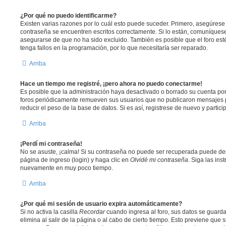
¿Por qué no puedo identificarme?
Existen varias razones por lo cuál esto puede suceder. Primero, asegúres
contraseña se encuentren escritos correctamente. Si lo están, comuníques
asegurarse de que no ha sido excluido. También es posible que el foro est
tenga fallos en la programación, por lo que necesitaría ser reparado.
Arriba
Hace un tiempo me registré, ¡pero ahora no puedo conectarme!
Es posible que la administración haya desactivado o borrado su cuenta po
foros periódicamente remueven sus usuarios que no publicaron mensajes p
reducir el peso de la base de datos. Si es así, registrese de nuevo y partici
Arriba
¡Perdí mi contraseña!
No se asuste, ¡calma! Si su contraseña no puede ser recuperada puede desa
página de ingreso (login) y haga clic en
Olvidé mi contraseña
. Siga las ins
nuevamente en muy poco tiempo.
Arriba
¿Por qué mi sesión de usuario expira automáticamente?
Si no activa la casilla
Recordar
cuando ingresa al foro, sus datos se guard
elimina al salir de la página o al cabo de cierto tiempo. Esto previene que