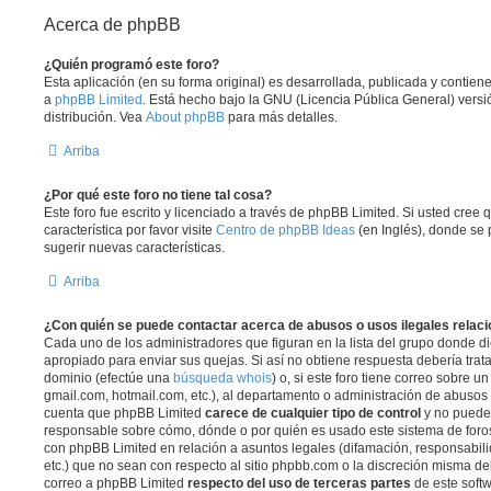
Acerca de phpBB
¿Quién programó este foro?
Esta aplicación (en su forma original) es desarrollada, publicada y contie
a
phpBB Limited
. Está hecho bajo la GNU (Licencia Pública General) versió
distribución. Vea
About phpBB
para más detalles.
Arriba
¿Por qué este foro no tiene tal cosa?
Este foro fue escrito y licenciado a través de phpBB Limited. Si usted cree
característica por favor visite
Centro de phpBB Ideas
(en Inglés), donde se 
sugerir nuevas características.
Arriba
¿Con quién se puede contactar acerca de abusos o usos ilegales relaci
Cada uno de los administradores que figuran en la lista del grupo donde di
apropiado para enviar sus quejas. Si así no obtiene respuesta debería trat
dominio (efectúe una
búsqueda whois
) o, si este foro tiene correo sobre u
gmail.com, hotmail.com, etc.), al departamento o administración de abusos d
cuenta que phpBB Limited
carece de cualquier tipo de control
y no puede
responsable sobre cómo, dónde o por quién es usado este sistema de foros
con phpBB Limited en relación a asuntos legales (difamación, responsabil
etc.) que no sean con respecto al sitio phpbb.com o la discreción misma de
correo a phpBB Limited
respecto del uso de terceras partes
de este softw