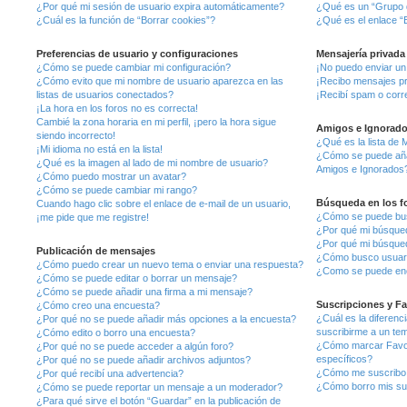
¿Por qué mi sesión de usuario expira automáticamente?
¿Qué es un “Grupo 
¿Cuál es la función de “Borrar cookies”?
¿Qué es el enlace “E
Preferencias de usuario y configuraciones
Mensajería privada
¿Cómo se puede cambiar mi configuración?
¡No puedo enviar un
¿Cómo evito que mi nombre de usuario aparezca en las
¡Recibo mensajes p
listas de usuarios conectados?
¡Recibí spam o corre
¡La hora en los foros no es correcta!
Cambié la zona horaria en mi perfil, ¡pero la hora sigue
Amigos e Ignorad
siendo incorrecto!
¿Qué es la lista de 
¡Mi idioma no está en la lista!
¿Cómo se puede añadi
¿Qué es la imagen al lado de mi nombre de usuario?
Amigos e Ignorados
¿Cómo puedo mostrar un avatar?
¿Cómo se puede cambiar mi rango?
Búsqueda en los f
Cuando hago clic sobre el enlace de e-mail de un usuario,
¿Cómo se puede bus
¡me pide que me registre!
¿Por qué mi búsqued
¿Por qué mi búsque
Publicación de mensajes
¿Cómo busco usuar
¿Cómo puedo crear un nuevo tema o enviar una respuesta?
¿Como se puede enc
¿Cómo se puede editar o borrar un mensaje?
¿Cómo se puede añadir una firma a mi mensaje?
Suscripciones y Fa
¿Cómo creo una encuesta?
¿Cuál es la diferenc
¿Por qué no se puede añadir más opciones a la encuesta?
suscribirme a un te
¿Cómo edito o borro una encuesta?
¿Cómo marcar Favori
¿Por qué no se puede acceder a algún foro?
específicos?
¿Por qué no se puede añadir archivos adjuntos?
¿Cómo me suscribo a
¿Por qué recibí una advertencia?
¿Cómo borro mis su
¿Cómo se puede reportar un mensaje a un moderador?
¿Para qué sirve el botón “Guardar” en la publicación de