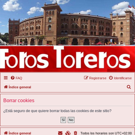
FAQ
Registrarse
Identificarse
B
Índice general
u
Borrar cookies
s
c
¿Está seguro de que quiere borrar todas las cookies de este sitio?
a
r
Índice general
Todos los horarios son
UTC+02:00