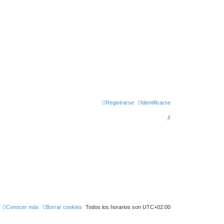
Registrarse
Identificarse
B
u
s
c
a
r
Conocer más
Borrar cookies
Todos los horarios son
UTC+02:00