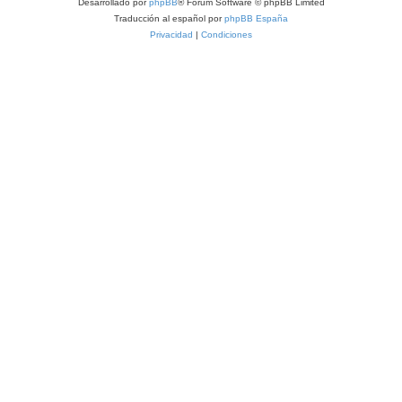
Desarrollado por
phpBB
® Forum Software © phpBB Limited
Traducción al español por
phpBB España
Privacidad
|
Condiciones