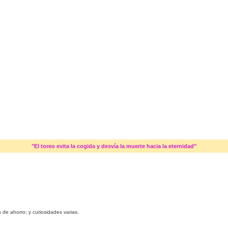
"El toreo evita la cogida y desvía la muerte hacia la eternidad"
 de ahorro; y curiosidades varias.