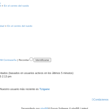
o
d
»
En el centro del ruedo
idad
»
En el centro del ruedo
 Mi Contraseña
|
Recordar
vitados (basados en usuarios activos en los últimos 5 minutos)
5 2:13 pm
 Nuestro usuario más reciente es
Tzigane
Contáctenos
Desarrollado por
phpBB
® Forum Software © phpBB Limited