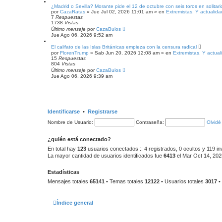
¿Madrid o Sevilla? Morante pide el 12 de octubre con seis toros en solitari
por
CazaRatas
» Jue Jul 02, 2026 11:01 am » en
Extremistas. Y actualida
7
Respuestas
1738
Vistas
Último mensaje
por
CazaBulos
Jue Ago 06, 2026 9:52 am
El califato de las Islas Británicas empieza con la censura radical
por
FlorenTrump
» Sab Jun 20, 2026 12:08 am » en
Extremistas. Y actual
15
Respuestas
804
Vistas
Último mensaje
por
CazaBulos
Jue Ago 06, 2026 9:39 am
Identificarse
•
Registrarse
Nombre de Usuario:
Contraseña:
Olvidé
¿quién está conectado?
En total hay
123
usuarios conectados :: 4 registrados, 0 ocultos y 119 in
La mayor cantidad de usuarios identificados fue
6413
el Mar Oct 14, 202
Estadísticas
Mensajes totales
65141
• Temas totales
12122
• Usuarios totales
3017
•
Índice general