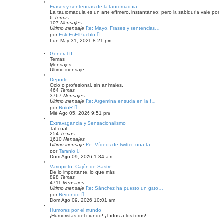
r
e
ú
Frases y sentencias de la tauromaquia
n
l
La tauromaquia es un arte efímero, instantáneo; pero la sabiduría vale por 
s
t
6
Temas
a
i
107
Mensajes
j
m
Último mensaje
Re: Mayo. Frases y sentencias…
e
o
V
por
EstoEsElPueblo
m
e
Lun May 31, 2021 8:21 pm
e
r
n
ú
General II
s
l
Temas
a
t
Mensajes
j
i
Último mensaje
e
m
o
Deporte
m
Ocio o profesional, sin animales.
e
464
Temas
n
3767
Mensajes
s
Último mensaje
Re: Argentina ensucia en la f…
a
V
por
RotoR
j
e
Mié Ago 05, 2026 9:51 pm
e
r
ú
Extravagancia y Sensacionalismo
l
Tal cual
t
254
Temas
i
1610
Mensajes
m
Último mensaje
Re: Vídeos de twitter, una ta…
o
V
por
Taranjo
m
e
Dom Ago 09, 2026 1:34 am
e
r
n
ú
Variopinto. Cajón de Sastre
s
l
De lo importante, lo que más
a
t
898
Temas
j
i
4711
Mensajes
e
m
Último mensaje
Re: Sánchez ha puesto un gato…
o
V
por
Redondo
m
e
Dom Ago 09, 2026 10:01 am
e
r
n
ú
Humores por el mundo
s
l
¡Humoristas del mundo! ¡Todos a los toros!