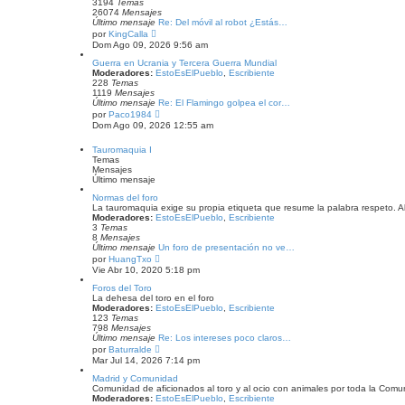
i
3194
Temas
m
26074
Mensajes
o
Último mensaje
Re: Del móvil al robot ¿Estás…
m
V
por
KingCalla
e
e
Dom Ago 09, 2026 9:56 am
n
r
s
ú
Guerra en Ucrania y Tercera Guerra Mundial
a
l
Moderadores:
EstoEsElPueblo
,
Escribiente
j
t
228
Temas
e
i
1119
Mensajes
m
Último mensaje
Re: El Flamingo golpea el cor…
o
V
por
Paco1984
m
e
Dom Ago 09, 2026 12:55 am
e
r
n
ú
Tauromaquia I
s
l
Temas
a
t
Mensajes
j
i
Último mensaje
e
m
o
Normas del foro
m
La tauromaquia exige su propia etiqueta que resume la palabra respeto. Al to
e
Moderadores:
EstoEsElPueblo
,
Escribiente
n
3
Temas
s
8
Mensajes
a
Último mensaje
Un foro de presentación no ve…
j
V
por
HuangTxo
e
e
Vie Abr 10, 2020 5:18 pm
r
ú
Foros del Toro
l
La dehesa del toro en el foro
t
Moderadores:
EstoEsElPueblo
,
Escribiente
i
123
Temas
m
798
Mensajes
o
Último mensaje
Re: Los intereses poco claros…
m
V
por
Baturralde
e
e
Mar Jul 14, 2026 7:14 pm
n
r
s
ú
Madrid y Comunidad
a
l
Comunidad de aficionados al toro y al ocio con animales por toda la Comu
j
t
Moderadores:
EstoEsElPueblo
,
Escribiente