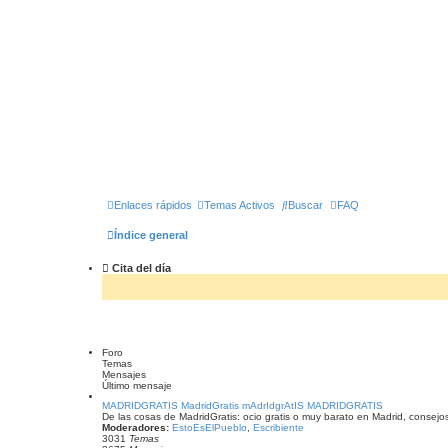
Enlaces rápidos
Temas Activos
Buscar
FAQ
Índice general
Cita del día
Foro
Temas
Mensajes
Último mensaje
MADRIDGRATIS MadridGratis mAdrIdgrAtIS MADRIDGRATIS
De las cosas de MadridGratis: ocio gratis o muy barato en Madrid, consejos
Moderadores:
EstoEsElPueblo
,
Escribiente
3031
Temas