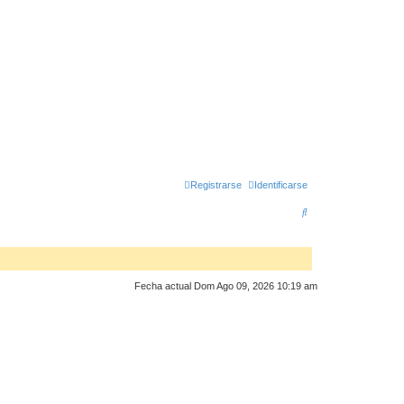
Registrarse
Identificarse
B
u
s
c
Fecha actual Dom Ago 09, 2026 10:19 am
a
r