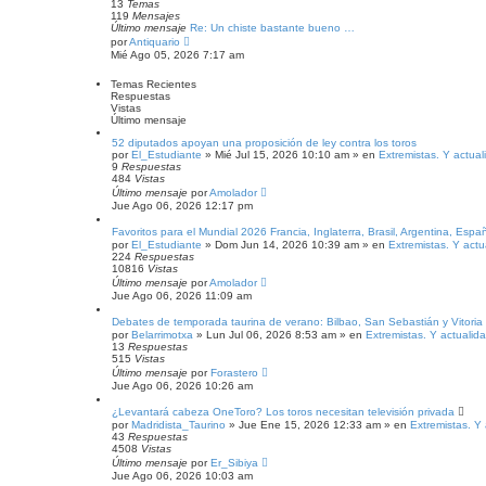
a
t
13
Temas
j
i
119
Mensajes
e
m
Último mensaje
Re: Un chiste bastante bueno …
o
V
por
Antiquario
m
e
Mié Ago 05, 2026 7:17 am
e
r
n
ú
Temas Recientes
s
l
Respuestas
a
t
Vistas
j
i
Último mensaje
e
m
o
52 diputados apoyan una proposición de ley contra los toros
m
por
El_Estudiante
» Mié Jul 15, 2026 10:10 am » en
Extremistas. Y actual
e
9
Respuestas
n
484
Vistas
s
Último mensaje
por
Amolador
a
Jue Ago 06, 2026 12:17 pm
j
e
Favoritos para el Mundial 2026 Francia, Inglaterra, Brasil, Argentina, Espa
por
El_Estudiante
» Dom Jun 14, 2026 10:39 am » en
Extremistas. Y actu
224
Respuestas
10816
Vistas
Último mensaje
por
Amolador
Jue Ago 06, 2026 11:09 am
Debates de temporada taurina de verano: Bilbao, San Sebastián y Vitoria
por
Belarrimotxa
» Lun Jul 06, 2026 8:53 am » en
Extremistas. Y actualid
13
Respuestas
515
Vistas
Último mensaje
por
Forastero
Jue Ago 06, 2026 10:26 am
¿Levantará cabeza OneToro? Los toros necesitan televisión privada
por
Madridista_Taurino
» Jue Ene 15, 2026 12:33 am » en
Extremistas. Y
43
Respuestas
4508
Vistas
Último mensaje
por
Er_Sibiya
Jue Ago 06, 2026 10:03 am