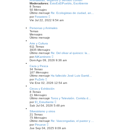
Animalistas, Veganos y Sentido Común
a
l
Moderadores:
EstoEsElPueblo
,
Escribiente
j
t
8
Temas
e
i
50
Mensajes
m
Último mensaje
Re: Ecologistas de ciudad, an…
o
V
por
Forastero
m
e
Vie Jul 22, 2022 9:54 am
e
r
n
ú
Personas y Animales
s
l
Temas
a
t
Mensajes
j
i
Último mensaje
e
m
o
Arte y Cultura
m
611
Temas
e
3935
Mensajes
n
Último mensaje
Re: Del olivar al quiosco: la…
s
V
por
AliKantinero
a
e
Dom Ago 09, 2026 9:36 am
j
r
e
ú
Caza y Pesca
l
34
Temas
t
167
Mensajes
i
Último mensaje
Ha fallecido José Luis Garrid…
m
V
por
PuZelo
o
e
Vie Ene 02, 2026 12:54 am
m
r
e
ú
Circos y Exhibición
n
l
8
Temas
s
t
21
Mensajes
a
i
Último mensaje
Toros y Televisión. Corrida d…
j
m
V
por
El_Estudiante
e
o
e
Sab Jul 04, 2026 5:48 pm
m
r
e
ú
Silvestrismo y otros
n
l
21
Temas
s
t
75
Mensajes
a
i
Último mensaje
Re: Vascongadas, el pastor y …
j
m
V
por
Pinueve
e
o
e
Jue Sep 04, 2025 9:09 am
m