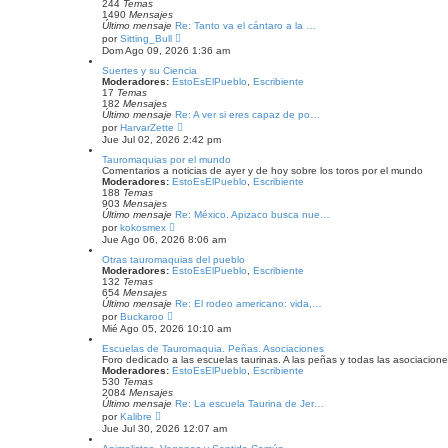
e
i
244
Temas
m
1490
Mensajes
o
Último mensaje
Re: Tanto va el cántaro a la …
m
V
por
Sitting_Bull
e
e
Dom Ago 09, 2026 1:36 am
n
r
s
ú
Suertes y su Ciencia
a
l
Moderadores:
EstoEsElPueblo
,
Escribiente
j
t
17
Temas
e
i
182
Mensajes
m
Último mensaje
Re: A ver si eres capaz de po…
o
V
por
HarvarZette
m
e
Jue Jul 02, 2026 2:42 pm
e
r
n
ú
Tauromaquias por el mundo
s
l
Comentarios a noticias de ayer y de hoy sobre los toros por el mundo
a
t
Moderadores:
EstoEsElPueblo
,
Escribiente
j
i
188
Temas
e
m
903
Mensajes
o
Último mensaje
Re: México. Apizaco busca nue…
m
V
por
kokosmex
e
e
Jue Ago 06, 2026 8:06 am
n
r
s
ú
Otras tauromaquias del pueblo
a
l
Moderadores:
EstoEsElPueblo
,
Escribiente
j
t
132
Temas
e
i
654
Mensajes
m
Último mensaje
Re: El rodeo americano: vida,…
o
V
por
Buckaroo
m
e
Mié Ago 05, 2026 10:10 am
e
r
n
ú
Escuelas de Tauromaquia. Peñas. Asociaciones
s
l
Foro dedicado a las escuelas taurinas. A las peñas y todas las asociacione
a
t
Moderadores:
EstoEsElPueblo
,
Escribiente
j
i
530
Temas
e
m
2084
Mensajes
o
Último mensaje
Re: La escuela Taurina de Jer…
m
V
por
Kalibre
e
e
Jue Jul 30, 2026 12:07 am
n
r
s
ú