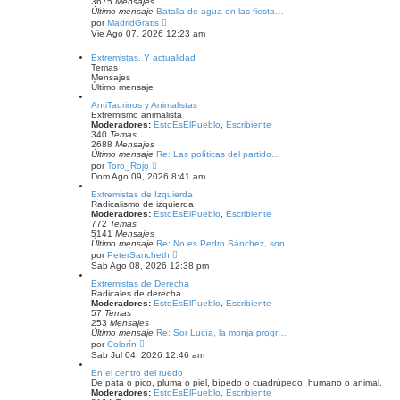
3675
Mensajes
Último mensaje
Batalla de agua en las fiesta…
V
por
MadridGratis
e
Vie Ago 07, 2026 12:23 am
r
ú
Extremistas. Y actualidad
l
Temas
t
Mensajes
i
Último mensaje
m
o
AntiTaurinos y Animalistas
m
Extremismo animalista
e
Moderadores:
EstoEsElPueblo
,
Escribiente
n
340
Temas
s
2688
Mensajes
a
Último mensaje
Re: Las políticas del partido…
j
V
por
Toro_Rojo
e
e
Dom Ago 09, 2026 8:41 am
r
ú
Extremistas de Izquierda
l
Radicalismo de izquierda
t
Moderadores:
EstoEsElPueblo
,
Escribiente
i
772
Temas
m
5141
Mensajes
o
Último mensaje
Re: No es Pedro Sánchez, son …
m
V
por
PeterSancheth
e
e
Sab Ago 08, 2026 12:38 pm
n
r
s
ú
Extremistas de Derecha
a
l
Radicales de derecha
j
t
Moderadores:
EstoEsElPueblo
,
Escribiente
e
i
57
Temas
m
253
Mensajes
o
Último mensaje
Re: Sor Lucía, la monja progr…
m
V
por
Colorín
e
e
Sab Jul 04, 2026 12:46 am
n
r
s
ú
En el centro del ruedo
a
l
De pata o pico, pluma o piel, bípedo o cuadrúpedo, humano o animal.
j
t
Moderadores:
EstoEsElPueblo
,
Escribiente
e