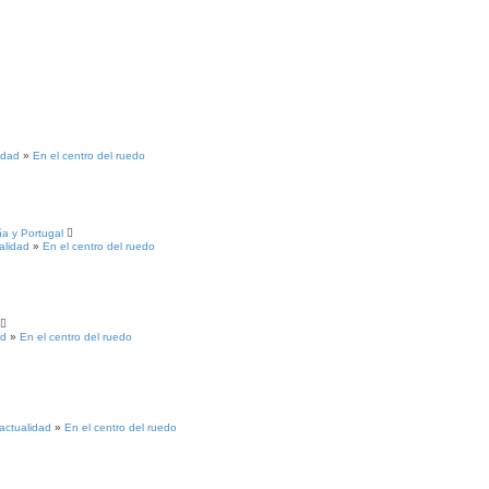
idad
»
En el centro del ruedo
ña y Portugal
alidad
»
En el centro del ruedo
ad
»
En el centro del ruedo
 actualidad
»
En el centro del ruedo