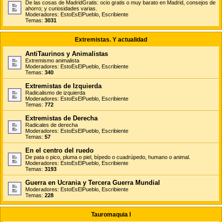
De las cosas de MadridGratis: ocio gratis o muy barato en Madrid, consejos de
ahorro; y curiosidades varias.
Moderadores:
EstoEsElPueblo
,
Escribiente
Temas:
3031
Extremistas. Y actualidad
AntiTaurinos y Animalistas
Extremismo animalista
Moderadores:
EstoEsElPueblo
,
Escribiente
Temas:
340
Extremistas de Izquierda
Radicalismo de izquierda
Moderadores:
EstoEsElPueblo
,
Escribiente
Temas:
772
Extremistas de Derecha
Radicales de derecha
Moderadores:
EstoEsElPueblo
,
Escribiente
Temas:
57
En el centro del ruedo
De pata o pico, pluma o piel, bípedo o cuadrúpedo, humano o animal.
Moderadores:
EstoEsElPueblo
,
Escribiente
Temas:
3193
Guerra en Ucrania y Tercera Guerra Mundial
Moderadores:
EstoEsElPueblo
,
Escribiente
Temas:
228
Tauromaquia I