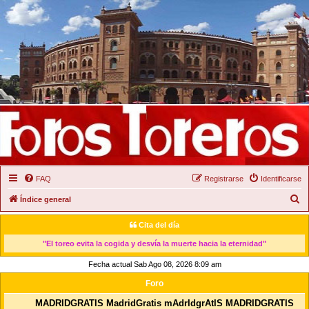
FAQ
Registrarse
Identificarse
B
Índice general
u
Cita del día
s
"El toreo evita la cogida y desvía la muerte hacia la eternidad"
c
Fecha actual Sab Ago 08, 2026 8:09 am
a
r
Foro
MADRIDGRATIS MadridGratis mAdrIdgrAtIS MADRIDGRATIS