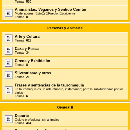
Temas:
530
Animalistas, Veganos y Sentido Común
Moderadores:
EstoEsElPueblo
,
Escribiente
Temas:
8
Personas y Animales
Arte y Cultura
Temas:
611
Caza y Pesca
Temas:
34
Circos y Exhibición
Temas:
8
Silvestrismo y otros
Temas:
21
Frases y sentencias de la tauromaquia
La tauromaquia es un arte efímero, instantáneo; pero la sabiduría vale por los
siglos
Temas:
6
General II
Deporte
Ocio o profesional, sin animales.
Temas:
464