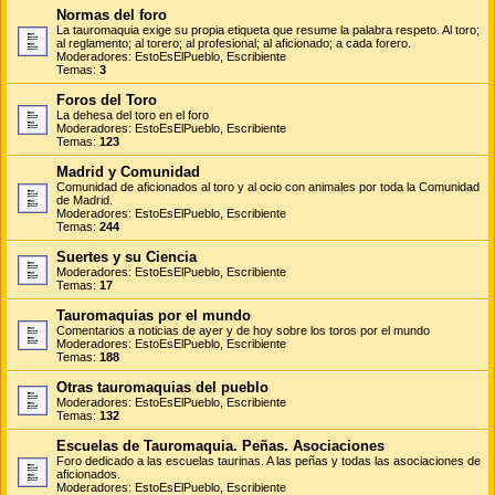
Normas del foro
La tauromaquia exige su propia etiqueta que resume la palabra respeto. Al toro;
al reglamento; al torero; al profesional; al aficionado; a cada forero.
Moderadores:
EstoEsElPueblo
,
Escribiente
Temas:
3
Foros del Toro
La dehesa del toro en el foro
Moderadores:
EstoEsElPueblo
,
Escribiente
Temas:
123
Madrid y Comunidad
Comunidad de aficionados al toro y al ocio con animales por toda la Comunidad
de Madrid.
Moderadores:
EstoEsElPueblo
,
Escribiente
Temas:
244
Suertes y su Ciencia
Moderadores:
EstoEsElPueblo
,
Escribiente
Temas:
17
Tauromaquias por el mundo
Comentarios a noticias de ayer y de hoy sobre los toros por el mundo
Moderadores:
EstoEsElPueblo
,
Escribiente
Temas:
188
Otras tauromaquias del pueblo
Moderadores:
EstoEsElPueblo
,
Escribiente
Temas:
132
Escuelas de Tauromaquia. Peñas. Asociaciones
Foro dedicado a las escuelas taurinas. A las peñas y todas las asociaciones de
aficionados.
Moderadores:
EstoEsElPueblo
,
Escribiente