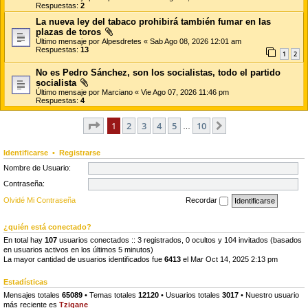
Respuestas:
2
La nueva ley del tabaco prohibirá también fumar en las
plazas de toros
Último mensaje por
Alpesdretes
«
Sab Ago 08, 2026 12:01 am
Respuestas:
13
1
2
No es Pedro Sánchez, son los socialistas, todo el partido
socialista
Último mensaje por
Marciano
«
Vie Ago 07, 2026 11:46 pm
Respuestas:
4
Página
1
de
10
1
2
3
4
5
10
Siguiente
…
Identificarse
•
Registrarse
Nombre de Usuario:
Contraseña:
Olvidé Mi Contraseña
Recordar
¿quién está conectado?
En total hay
107
usuarios conectados :: 3 registrados, 0 ocultos y 104 invitados (basados
en usuarios activos en los últimos 5 minutos)
La mayor cantidad de usuarios identificados fue
6413
el Mar Oct 14, 2025 2:13 pm
Estadísticas
Mensajes totales
65089
• Temas totales
12120
• Usuarios totales
3017
• Nuestro usuario
más reciente es
Tzigane