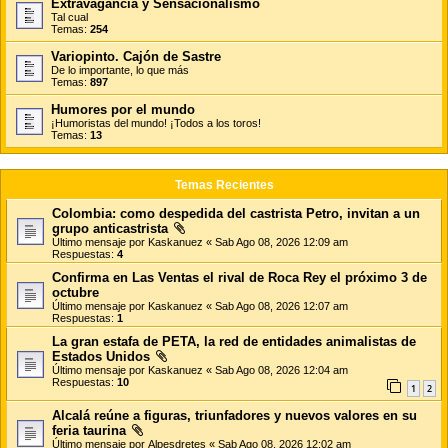
Extravagancia y Sensacionalismo
Tal cual
Temas:
254
Variopinto. Cajón de Sastre
De lo importante, lo que más
Temas:
897
Humores por el mundo
¡Humoristas del mundo! ¡Todos a los toros!
Temas:
13
Temas Recientes
Colombia: como despedida del castrista Petro, invitan a un
grupo anticastrista
Último mensaje por
Kaskanuez
«
Sab Ago 08, 2026 12:09 am
Respuestas:
4
Confirma en Las Ventas el rival de Roca Rey el próximo 3 de
octubre
Último mensaje por
Kaskanuez
«
Sab Ago 08, 2026 12:07 am
Respuestas:
1
La gran estafa de PETA, la red de entidades animalistas de
Estados Unidos
Último mensaje por
Kaskanuez
«
Sab Ago 08, 2026 12:04 am
Respuestas:
10
1
2
Alcalá reúne a figuras, triunfadores y nuevos valores en su
feria taurina
Último mensaje por
Alpesdretes
«
Sab Ago 08, 2026 12:02 am