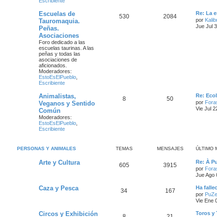
Escribiente
Escuelas de
Re: La e
530
2084
por
Kalib
Tauromaquia.
Jue Jul 
Peñas.
Asociaciones
Foro dedicado a las
escuelas taurinas. A las
peñas y todas las
asociaciones de
aficionados.
Moderadores:
EstoEsElPueblo
,
Escribiente
Animalistas,
Re: Eco
8
50
por
Fora
Veganos y Sentido
Vie Jul 
Común
Moderadores:
EstoEsElPueblo
,
Escribiente
PERSONAS Y ANIMALES
TEMAS
MENSAJES
ÚLTIMO 
Arte y Cultura
Re: À P
605
3915
por
Fora
Jue Ago 
Caza y Pesca
Ha falle
34
167
por
PuZe
Vie Ene 
Circos y Exhibición
Toros y 
8
21