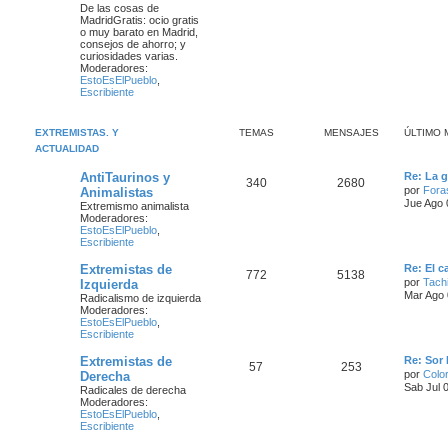
De las cosas de
MadridGratis: ocio gratis
o muy barato en Madrid,
consejos de ahorro; y
curiosidades varias.
Moderadores:
EstoEsElPueblo
,
Escribiente
EXTREMISTAS. Y
TEMAS
MENSAJES
ÚLTIMO 
ACTUALIDAD
AntiTaurinos y
Re: La g
340
2680
por
Fora
Animalistas
Jue Ago 
Extremismo animalista
Moderadores:
EstoEsElPueblo
,
Escribiente
Extremistas de
Re: El c
772
5138
por
Tach
Izquierda
Mar Ago 
Radicalismo de izquierda
Moderadores:
EstoEsElPueblo
,
Escribiente
Extremistas de
Re: Sor 
57
253
por
Color
Derecha
Sab Jul 
Radicales de derecha
Moderadores:
EstoEsElPueblo
,
Escribiente