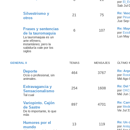
por
El_E
Sab Jul 
Silvestrismo y
Re: Vas
21
75
por
Pinu
otros
Jue Sep 
Frases y sentencias
Re: May
6
107
por
Esto
de la tauromaquia
Lun May 
La tauromaquia es un
arte efímero,
instantáneo; pero la
sabiduría vale por los
siglos
GENERAL II
TEMAS
MENSAJES
ÚLTIMO 
Deporte
Re: Arge
464
3767
por
Roto
Ocio o profesional, sin
animales.
Mié Ago 
Extravagancia y
Re: Del 
254
1608
por
OKCo
Sensacionalismo
Mié Jun 
Tal cual
Variopinto. Cajón
Re: Carr
897
4701
por
Medi
de Sastre
Vie Jul 
De lo importante, lo que
más
Humores por el
Re: Un 
13
119
por
Antiq
mundo
Mié Ago 