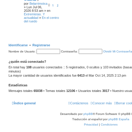
por
Belarrimotxa
1
2
» Lun Jul 06,
2026 8:53 am » en
Extremistas. Y
actualidad
»
En el centro
del ruedo
Identificarse
•
Registrarse
Nombre de Usuario:
Contraseña:
Olvidé Mi Contraseñ
¿quién está conectado?
En total hay
108
usuarios conectados :: 5 registrados, 0 ocultos y 103 invitados (basa
minutos)
La mayor cantidad de usuarios identificados fue
6413
el Mar Oct 14, 2025 2:13 pm
Estadísticas
Mensajes totales
65038
• Temas totales
12106
• Usuarios totales
3017
• Nuestro usua
Índice general
Contáctenos
Conocer más
Borrar coo
Desarrollado por
phpBB
® Forum Software © phpBB 
Traducción al español por
phpBB España
Privacidad
|
Condiciones