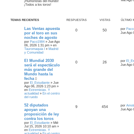
¡Humoristas del mundo!
¡Todos a los toros!
TEMAS RECIENTES
RESPUESTAS
VISTAS
ÚLTIMO 
Las Ventas apuesta
por
Paco
0
50
por el toro en sus
Jue Ago 
noches de agosto
por
Paco1984
» Jue Ago
06, 2026 1:31 pm » en
Tauromaquia I
»
Madrid
y Comunidad
El Mundial 2030
por
El_Es
0
26
será el espectáculo
Jue Ago 
más grande del
Mundo hasta la
fecha
por
El_Estudiante
» Jue
Ago 06, 2026 1:23 pm »
en
Extremistas. Y
actualidad
»
En el centro
del ruedo
52 diputados
por
Amol
9
454
apoyan una
Jue Ago 
proposición de ley
contra los toros
por
El_Estudiante
» Mié
Jul 15, 2026 10:10 am »
en
Extremistas. Y
actualidad
»
En el centro