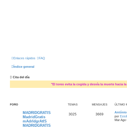
Enlaces rápidos
FAQ
Índice general
Cita del día
"El toreo evita la cogida y desvía la muerte hacia la
FORO
TEMAS
MENSAJES
ÚLTIMO 
MADRIDGRATIS
António
3025
3669
por
Esto
MadridGratis
Mar Ago 
mAdrIdgrAtIS
MADRIDGRATIS