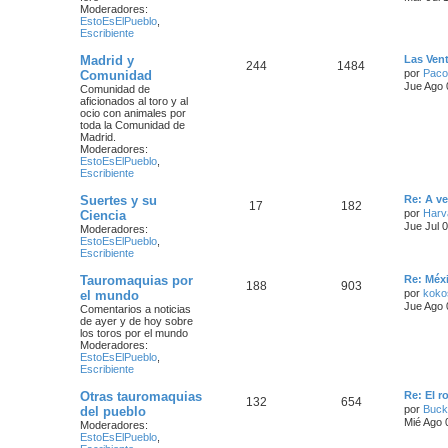
Moderadores:
EstoEsElPueblo
,
Escribiente
Madrid y
Las Vent
244
1484
por
Paco
Comunidad
Jue Ago 
Comunidad de
aficionados al toro y al
ocio con animales por
toda la Comunidad de
Madrid.
Moderadores:
EstoEsElPueblo
,
Escribiente
Suertes y su
Re: A ve
17
182
por
Harv
Ciencia
Jue Jul 
Moderadores:
EstoEsElPueblo
,
Escribiente
Tauromaquias por
Re: Méx
188
903
por
kok
el mundo
Jue Ago 
Comentarios a noticias
de ayer y de hoy sobre
los toros por el mundo
Moderadores:
EstoEsElPueblo
,
Escribiente
Otras tauromaquias
Re: El 
132
654
por
Buck
del pueblo
Mié Ago 
Moderadores:
EstoEsElPueblo
,