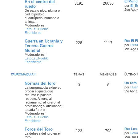
En el centro del
El Mundi
3191
26030
por
El_E
ruedo
Jue Ago 
De pata o pico, pluma o
piel, bípedo o
cuadrúpedo, humano o
animal.
Moderadores:
EstoEsElPueblo
,
Escribiente
Guerra en Ucrania y
Re: El 
228
1117
por
Pica
Tercera Guerra
Mié Ago 
Mundial
Moderadores:
EstoEsElPueblo
,
Escribiente
TAUROMAQUIA I
TEMAS
MENSAJES
ÚLTIMO 
Normas del foro
Un foro
3
8
por
Hua
La tauromaquia exige su
propia etiqueta que
Vie Abr 
resume la palabra
respeto. Al toro; al
reglamento; al torero; al
profesional; al aficionado;
a cada forero.
Moderadores:
EstoEsElPueblo
,
Escribiente
Foros del Toro
Re: Los
123
798
por
Batur
La dehesa del toro en el
foro
Mar Jul 