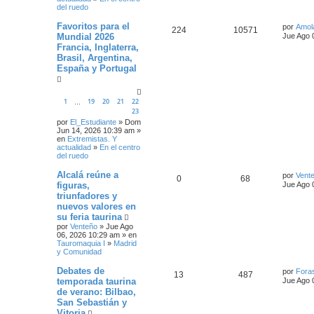
del ruedo
Favoritos para el
por
Amol
224
10571
Mundial 2026
Jue Ago 
Francia, Inglaterra,
Brasil, Argentina,
España y Portugal
1
19
20
21
22
…
23
por
El_Estudiante
» Dom
Jun 14, 2026 10:39 am »
en
Extremistas. Y
actualidad
»
En el centro
del ruedo
Alcalá reúne a
por
Vent
0
68
figuras,
Jue Ago 
triunfadores y
nuevos valores en
su feria taurina
por
Venteño
» Jue Ago
06, 2026 10:29 am » en
Tauromaquia I
»
Madrid
y Comunidad
Debates de
por
Fora
13
487
temporada taurina
Jue Ago 
de verano: Bilbao,
San Sebastián y
Vitoria