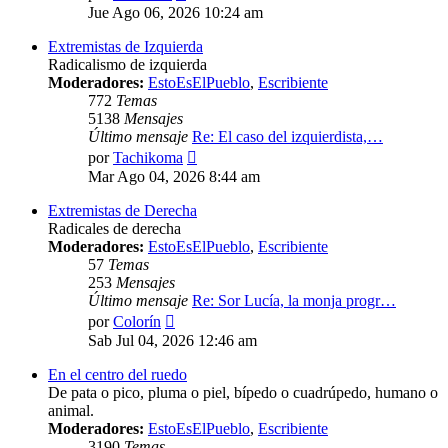
último
Jue Ago 06, 2026 10:24 am
mensaje
Extremistas de Izquierda
Radicalismo de izquierda
Moderadores:
EstoEsElPueblo
,
Escribiente
772
Temas
5138
Mensajes
Último mensaje
Re: El caso del izquierdista,…
Ver
por
Tachikoma
último
Mar Ago 04, 2026 8:44 am
mensaje
Extremistas de Derecha
Radicales de derecha
Moderadores:
EstoEsElPueblo
,
Escribiente
57
Temas
253
Mensajes
Último mensaje
Re: Sor Lucía, la monja progr…
Ver
por
Colorín
último
Sab Jul 04, 2026 12:46 am
mensaje
En el centro del ruedo
De pata o pico, pluma o piel, bípedo o cuadrúpedo, humano o
animal.
Moderadores:
EstoEsElPueblo
,
Escribiente
3190
Temas