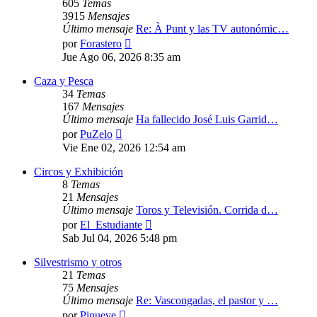
605
Temas
3915
Mensajes
Último mensaje
Re: À Punt y las TV autonómic…
Ver
por
Forastero
último
Jue Ago 06, 2026 8:35 am
mensaje
Caza y Pesca
34
Temas
167
Mensajes
Último mensaje
Ha fallecido José Luis Garrid…
Ver
por
PuZelo
último
Vie Ene 02, 2026 12:54 am
mensaje
Circos y Exhibición
8
Temas
21
Mensajes
Último mensaje
Toros y Televisión. Corrida d…
Ver
por
El_Estudiante
último
Sab Jul 04, 2026 5:48 pm
mensaje
Silvestrismo y otros
21
Temas
75
Mensajes
Último mensaje
Re: Vascongadas, el pastor y …
Ver
por
Pinueve