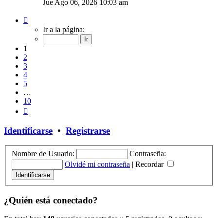
Jue Ago 06, 2026 10:03 am
Página
1
Ir a la página:
de
10
1
2
3
4
5
…
10
Siguiente
Identificarse
•
Registrarse
Nombre de Usuario:
Contraseña:
Olvidé mi contraseña
|
Recordar
¿Quién está conectado?