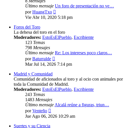
8
Mensajes
Último mensaje
Un foro de presentación no ve…
Ver
por
HuangTxo
último
Vie Abr 10, 2020 5:18 pm
mensaje
Foros del Toro
La dehesa del toro en el foro
Moderadores:
EstoEsElPueblo
,
Escribiente
123
Temas
798
Mensajes
Último mensaje
Re: Los intereses poco claros…
Ver
por
Baturralde
último
Mar Jul 14, 2026 7:14 pm
mensaje
Madrid y Comunidad
Comunidad de aficionados al toro y al ocio con animales por
toda la Comunidad de Madrid.
Moderadores:
EstoEsElPueblo
,
Escribiente
243
Temas
1483
Mensajes
Último mensaje
Alcalá reúne a figuras, triun…
Ver
por
Venteño
último
Jue Ago 06, 2026 10:29 am
mensaje
Suertes y su Ciencia