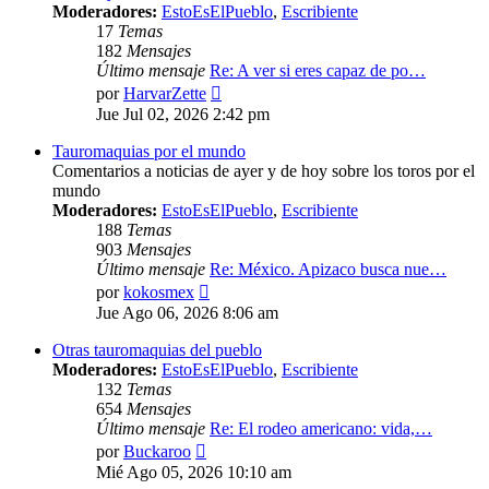
Moderadores:
EstoEsElPueblo
,
Escribiente
17
Temas
182
Mensajes
Último mensaje
Re: A ver si eres capaz de po…
Ver
por
HarvarZette
último
Jue Jul 02, 2026 2:42 pm
mensaje
Tauromaquias por el mundo
Comentarios a noticias de ayer y de hoy sobre los toros por el
mundo
Moderadores:
EstoEsElPueblo
,
Escribiente
188
Temas
903
Mensajes
Último mensaje
Re: México. Apizaco busca nue…
Ver
por
kokosmex
último
Jue Ago 06, 2026 8:06 am
mensaje
Otras tauromaquias del pueblo
Moderadores:
EstoEsElPueblo
,
Escribiente
132
Temas
654
Mensajes
Último mensaje
Re: El rodeo americano: vida,…
Ver
por
Buckaroo
último
Mié Ago 05, 2026 10:10 am
mensaje