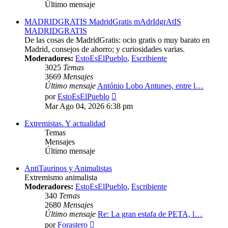
Último mensaje
MADRIDGRATIS MadridGratis mAdrIdgrAtIS
MADRIDGRATIS
De las cosas de MadridGratis: ocio gratis o muy barato en
Madrid, consejos de ahorro; y curiosidades varias.
Moderadores:
EstoEsElPueblo
,
Escribiente
3025
Temas
3669
Mensajes
Último mensaje
António Lobo Antunes, entre l…
Ver
por
EstoEsElPueblo
último
Mar Ago 04, 2026 6:38 pm
mensaje
Extremistas. Y actualidad
Temas
Mensajes
Último mensaje
AntiTaurinos y Animalistas
Extremismo animalista
Moderadores:
EstoEsElPueblo
,
Escribiente
340
Temas
2680
Mensajes
Último mensaje
Re: La gran estafa de PETA, l…
Ver
por
Forastero