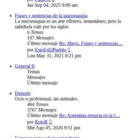
último
Jue Sep 04, 2025 9:09 am
mensaje
Frases y sentencias de la tauromaquia
La tauromaquia es un arte efímero, instantáneo; pero la
sabiduría vale por los siglos
6
Temas
107
Mensajes
Último mensaje
Re: Mayo. Frases y sentencias…
Ver
por
EstoEsElPueblo
último
Lun May 31, 2021 8:21 pm
mensaje
General II
Temas
Mensajes
Último mensaje
Deporte
Ocio o profesional, sin animales.
464
Temas
3767
Mensajes
Último mensaje
Re: Argentina ensucia en la f…
Ver
por
RotoR
último
Mié Ago 05, 2026 9:51 pm
mensaje