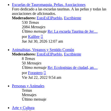
Escuelas de Tauromaquia. Peñas. Asociaciones
Foro dedicado a las escuelas taurinas. A las peñas y todas las
asociaciones de aficionados.
Moderadores:
EstoEsElPueblo
,
Escribiente
530
Temas
2084
Mensajes
Último mensaje
Re: La escuela Taurina de Jer…
Ver
por
Kalibre
último
Jue Jul 30, 2026 12:07 am
mensaje
Animalistas, Veganos y Sentido Común
Moderadores:
EstoEsElPueblo
,
Escribiente
8
Temas
50
Mensajes
Último mensaje
Re: Ecologistas de ciudad, an…
Ver
por
Forastero
último
Vie Jul 22, 2022 9:54 am
mensaje
Personas y Animales
Temas
Mensajes
Último mensaje
Arte y Cultura