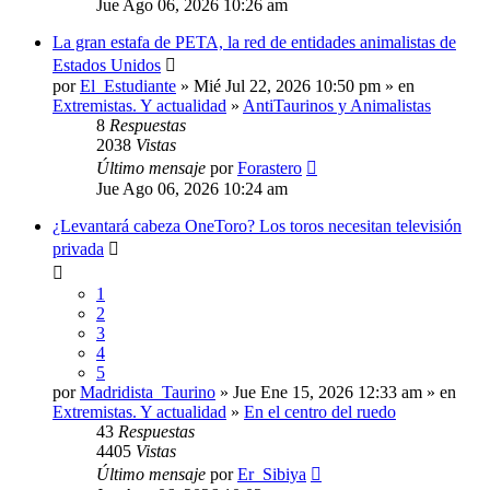
Jue Ago 06, 2026 10:26 am
La gran estafa de PETA, la red de entidades animalistas de
Estados Unidos
por
El_Estudiante
» Mié Jul 22, 2026 10:50 pm » en
Extremistas. Y actualidad
»
AntiTaurinos y Animalistas
8
Respuestas
2038
Vistas
Último mensaje
por
Forastero
Jue Ago 06, 2026 10:24 am
¿Levantará cabeza OneToro? Los toros necesitan televisión
privada
1
2
3
4
5
por
Madridista_Taurino
» Jue Ene 15, 2026 12:33 am » en
Extremistas. Y actualidad
»
En el centro del ruedo
43
Respuestas
4405
Vistas
Último mensaje
por
Er_Sibiya