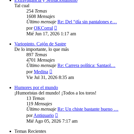
Extravagancia y Sensacionalismo
Tal cual
254
Temas
1608
Mensajes
Último mensaje
Re: Del “día sin pantalones e…
Ver
por
OKCorral
último
Mié Jun 17, 2026 1:17 am
mensaje
Variopinto. Cajón de Sastre
De lo importante, lo que más
897
Temas
4701
Mensajes
Último mensaje
Re: Carrera política: Santaol…
Ver
por
Medina
último
Vie Jul 31, 2026 8:35 am
mensaje
Humores por el mundo
¡Humoristas del mundo! ¡Todos a los toros!
13
Temas
119
Mensajes
Último mensaje
Re: Un chiste bastante bueno …
Ver
por
Antiquario
último
Mié Ago 05, 2026 7:17 am
mensaje
Temas Recientes