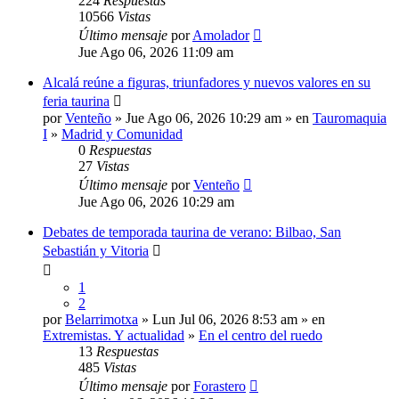
224
Respuestas
10566
Vistas
Último mensaje
por
Amolador
Jue Ago 06, 2026 11:09 am
Alcalá reúne a figuras, triunfadores y nuevos valores en su
feria taurina
por
Venteño
» Jue Ago 06, 2026 10:29 am » en
Tauromaquia
I
»
Madrid y Comunidad
0
Respuestas
27
Vistas
Último mensaje
por
Venteño
Jue Ago 06, 2026 10:29 am
Debates de temporada taurina de verano: Bilbao, San
Sebastián y Vitoria
1
2
por
Belarrimotxa
» Lun Jul 06, 2026 8:53 am » en
Extremistas. Y actualidad
»
En el centro del ruedo
13
Respuestas
485
Vistas
Último mensaje
por
Forastero