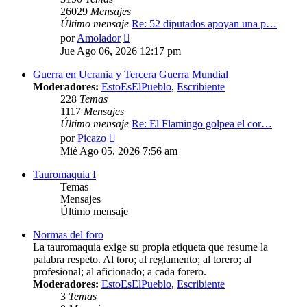
26029
Mensajes
Último mensaje
Re: 52 diputados apoyan una p…
Ver
por
Amolador
último
Jue Ago 06, 2026 12:17 pm
mensaje
Guerra en Ucrania y Tercera Guerra Mundial
Moderadores:
EstoEsElPueblo
,
Escribiente
228
Temas
1117
Mensajes
Último mensaje
Re: El Flamingo golpea el cor…
Ver
por
Picazo
último
Mié Ago 05, 2026 7:56 am
mensaje
Tauromaquia I
Temas
Mensajes
Último mensaje
Normas del foro
La tauromaquia exige su propia etiqueta que resume la
palabra respeto. Al toro; al reglamento; al torero; al
profesional; al aficionado; a cada forero.
Moderadores:
EstoEsElPueblo
,
Escribiente
3
Temas