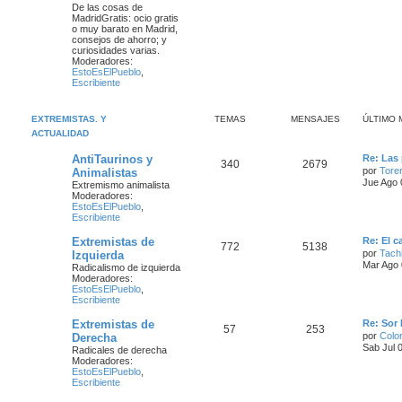
De las cosas de
MadridGratis: ocio gratis
o muy barato en Madrid,
consejos de ahorro; y
curiosidades varias.
Moderadores:
EstoEsElPueblo
,
Escribiente
EXTREMISTAS. Y
TEMAS
MENSAJES
ÚLTIMO 
ACTUALIDAD
AntiTaurinos y
Re: Las 
340
2679
por
Tore
Animalistas
Jue Ago 
Extremismo animalista
Moderadores:
EstoEsElPueblo
,
Escribiente
Extremistas de
Re: El c
772
5138
por
Tach
Izquierda
Mar Ago 
Radicalismo de izquierda
Moderadores:
EstoEsElPueblo
,
Escribiente
Extremistas de
Re: Sor 
57
253
por
Color
Derecha
Sab Jul 
Radicales de derecha
Moderadores:
EstoEsElPueblo
,
Escribiente