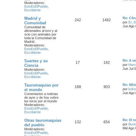
Moderadores:
EstoEsElPueblo
,
Escribiente
Madrid y
Re: Cén
242
1482
por
Er_S
Comunidad
Jue Ago 
Comunidad de
aficionados al toro y al
ocio con animales por
toda la Comunidad de
Madrid.
Moderadores:
EstoEsElPueblo
,
Escribiente
Suertes y su
Re: A ve
17
182
por
Harv
Ciencia
Jue Jul 
Moderadores:
EstoEsElPueblo
,
Escribiente
Tauromaquias por
Re: Méx
188
903
por
kok
el mundo
Jue Ago 
Comentarios a noticias
de ayer y de hoy sobre
los toros por el mundo
Moderadores:
EstoEsElPueblo
,
Escribiente
Otras tauromaquias
Re: El 
132
654
por
Buck
del pueblo
Mié Ago 
Moderadores:
EstoEsElPueblo
,