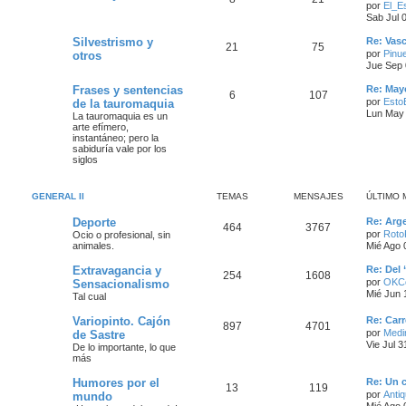
por
El_E
Sab Jul 
Silvestrismo y
Re: Vas
21
75
por
Pinu
otros
Jue Sep 
Frases y sentencias
Re: May
6
107
por
Esto
de la tauromaquia
Lun May 
La tauromaquia es un
arte efímero,
instantáneo; pero la
sabiduría vale por los
siglos
GENERAL II
TEMAS
MENSAJES
ÚLTIMO 
Deporte
Re: Arge
464
3767
por
Roto
Ocio o profesional, sin
animales.
Mié Ago 
Extravagancia y
Re: Del 
254
1608
por
OKCo
Sensacionalismo
Mié Jun 
Tal cual
Variopinto. Cajón
Re: Carr
897
4701
por
Medi
de Sastre
Vie Jul 
De lo importante, lo que
más
Humores por el
Re: Un 
13
119
por
Antiq
mundo
Mié Ago 