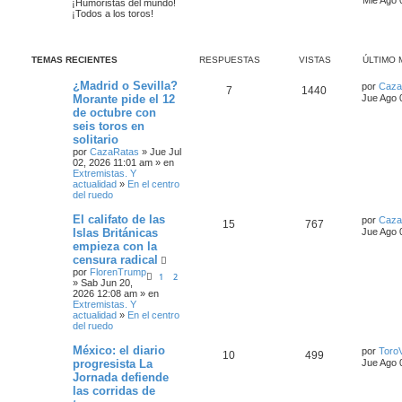
¡Humoristas del mundo!
¡Todos a los toros!
TEMAS RECIENTES
RESPUESTAS
VISTAS
ÚLTIMO 
¿Madrid o Sevilla?
por
Caza
7
1440
Morante pide el 12
Jue Ago 
de octubre con
seis toros en
solitario
por
CazaRatas
» Jue Jul
02, 2026 11:01 am » en
Extremistas. Y
actualidad
»
En el centro
del ruedo
El califato de las
por
Caza
15
767
Islas Británicas
Jue Ago 
empieza con la
censura radical
por
FlorenTrump
1
2
» Sab Jun 20,
2026 12:08 am » en
Extremistas. Y
actualidad
»
En el centro
del ruedo
México: el diario
por
ToroV
10
499
progresista La
Jue Ago 
Jornada defiende
las corridas de