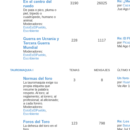
En el centro del
Re: ¿Ma
3190
26025
por
Caza
ruedo
Jue Ago 
De pata o pico, pluma o
piel, bípedo o
cuadrúpedo, humano o
animal.
Moderadores:
EstoEsElPueblo
,
Escribiente
Guerra en Ucrania y
Re: El 
228
1117
por
Pica
Tercera Guerra
Mié Ago 
Mundial
Moderadores:
EstoEsElPueblo
,
Escribiente
TAUROMAQUIA I
TEMAS
MENSAJES
ÚLTIMO 
Normas del foro
Un foro
3
8
por
Hua
La tauromaquia exige su
propia etiqueta que
Vie Abr 
resume la palabra
respeto. Al toro; al
reglamento; al torero; al
profesional; al aficionado;
a cada forero.
Moderadores:
EstoEsElPueblo
,
Escribiente
Foros del Toro
Re: Los
123
798
por
Batur
La dehesa del toro en el
foro
Mar Jul 