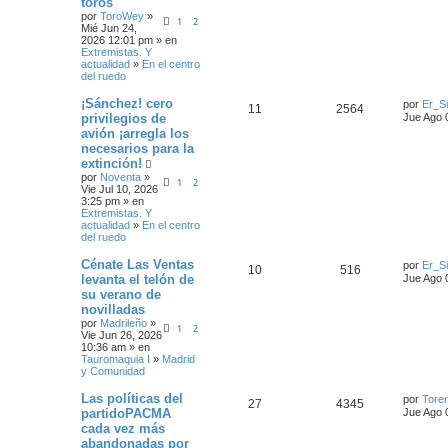
toros
por
ToroWey
»
1
2
Mié Jun 24,
2026 12:01 pm » en
Extremistas. Y
actualidad
»
En el centro
del ruedo
¡Sánchez! cero
por
Er_Si
11
2564
privilegios de
Jue Ago 
avión ¡arregla los
necesarios para la
extinción!
por
Noventa
»
1
2
Vie Jul 10, 2026
3:25 pm » en
Extremistas. Y
actualidad
»
En el centro
del ruedo
Cénate Las Ventas
por
Er_Si
10
516
levanta el telón de
Jue Ago 
su verano de
novilladas
por
Madrileño
»
1
2
Vie Jun 26, 2026
10:36 am » en
Tauromaquia I
»
Madrid
y Comunidad
Las políticas del
por
Tore
27
4345
partidoPACMA
Jue Ago 
cada vez más
abandonadas por