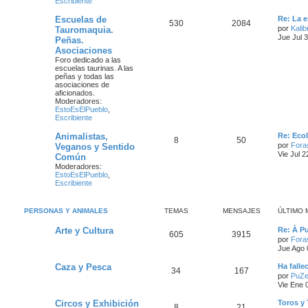
Escribiente
Escuelas de
Re: La e
530
2084
por
Kalib
Tauromaquia.
Jue Jul 
Peñas.
Asociaciones
Foro dedicado a las
escuelas taurinas. A las
peñas y todas las
asociaciones de
aficionados.
Moderadores:
EstoEsElPueblo
,
Escribiente
Animalistas,
Re: Eco
8
50
por
Fora
Veganos y Sentido
Vie Jul 
Común
Moderadores:
EstoEsElPueblo
,
Escribiente
PERSONAS Y ANIMALES
TEMAS
MENSAJES
ÚLTIMO 
Arte y Cultura
Re: À P
605
3915
por
Fora
Jue Ago 
Caza y Pesca
Ha falle
34
167
por
PuZe
Vie Ene 
Circos y Exhibición
Toros y 
8
21