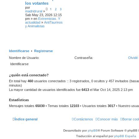
los votantes
por
1
2
3
madridrural
»
Sab May 23, 2026 12:15
pm » en
Extremistas. Y
actualidad
»
AntiTaurinos
y Animalistas
Identificarse
•
Registrarse
Nombre de Usuario:
Contraseña:
Olvidé
¿quién está conectado?
En total hay
460
usuarios conectados :: 3 registrados, 0 ocultos y 457 invitados (basa
minutos)
La mayor cantidad de usuarios identificados fue
6413
el Mar Oct 14, 2025 2:13 pm
Estadísticas
Mensajes totales
65030
• Temas totales
12103
• Usuarios totales
3017
• Nuestro usua
Índice general
Contáctenos
Conocer más
Borrar coo
Desarrollado por
phpBB
® Forum Software © phpBB 
Traducción al español por
phpBB España