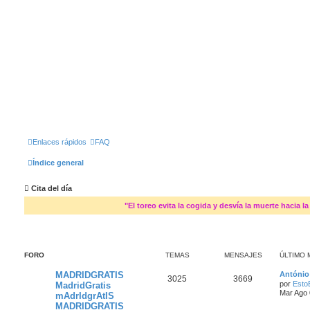
Enlaces rápidos
FAQ
Índice general
Cita del día
"El toreo evita la cogida y desvía la muerte hacia la
FORO
TEMAS
MENSAJES
ÚLTIMO 
MADRIDGRATIS
António
3025
3669
por
Esto
MadridGratis
Mar Ago 
mAdrIdgrAtIS
MADRIDGRATIS