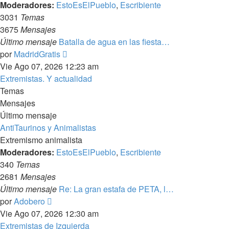
Moderadores:
EstoEsElPueblo
,
Escribiente
3031
Temas
3675
Mensajes
Último mensaje
Batalla de agua en las fiesta…
Ver
por
MadridGratis
último
Vie Ago 07, 2026 12:23 am
mensaje
Extremistas. Y actualidad
Temas
Mensajes
Último mensaje
AntiTaurinos y Animalistas
Extremismo animalista
Moderadores:
EstoEsElPueblo
,
Escribiente
340
Temas
2681
Mensajes
Último mensaje
Re: La gran estafa de PETA, l…
Ver
por
Adobero
último
Vie Ago 07, 2026 12:30 am
mensaje
Extremistas de Izquierda