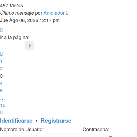
457
Vistas
Último mensaje
por
Amolador
Jue Ago 06, 2026 12:17 pm
Página
3
Ir a la página:
de
10
Anterior
1
2
3
4
5
…
10
Siguiente
Identificarse
•
Registrarse
Nombre de Usuario:
Contraseña: