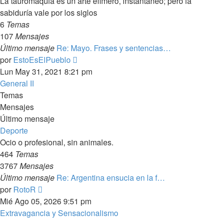
La tauromaquia es un arte efímero, instantáneo; pero la
sabiduría vale por los siglos
6
Temas
107
Mensajes
Último mensaje
Re: Mayo. Frases y sentencias…
Ver
por
EstoEsElPueblo
último
Lun May 31, 2021 8:21 pm
mensaje
General II
Temas
Mensajes
Último mensaje
Deporte
Ocio o profesional, sin animales.
464
Temas
3767
Mensajes
Último mensaje
Re: Argentina ensucia en la f…
Ver
por
RotoR
último
Mié Ago 05, 2026 9:51 pm
mensaje
Extravagancia y Sensacionalismo