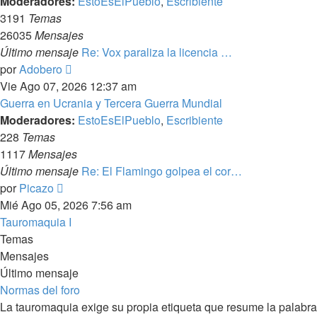
Moderadores:
EstoEsElPueblo
,
Escribiente
3191
Temas
26035
Mensajes
Último mensaje
Re: Vox paraliza la licencia …
Ver
por
Adobero
último
Vie Ago 07, 2026 12:37 am
mensaje
Guerra en Ucrania y Tercera Guerra Mundial
Moderadores:
EstoEsElPueblo
,
Escribiente
228
Temas
1117
Mensajes
Último mensaje
Re: El Flamingo golpea el cor…
Ver
por
Picazo
último
Mié Ago 05, 2026 7:56 am
mensaje
Tauromaquia I
Temas
Mensajes
Último mensaje
Normas del foro
La tauromaquia exige su propia etiqueta que resume la palabra