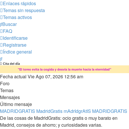
Enlaces rápidos
Temas sin respuesta
Temas activos
Buscar
FAQ
Identificarse
Registrarse
Índice general
Buscar
Cita del día
"El toreo evita la cogida y desvía la muerte hacia la eternidad"
Fecha actual Vie Ago 07, 2026 12:56 am
Foro
Temas
Mensajes
Último mensaje
MADRIDGRATIS MadridGratis mAdrIdgrAtIS MADRIDGRATIS
De las cosas de MadridGratis: ocio gratis o muy barato en
Madrid, consejos de ahorro; y curiosidades varias.