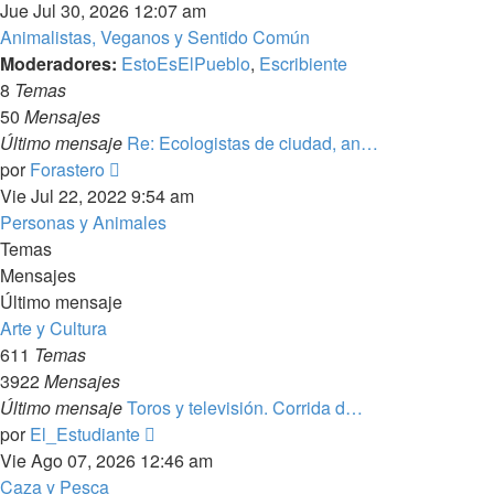
último
Jue Jul 30, 2026 12:07 am
mensaje
Animalistas, Veganos y Sentido Común
Moderadores:
EstoEsElPueblo
,
Escribiente
8
Temas
50
Mensajes
Último mensaje
Re: Ecologistas de ciudad, an…
Ver
por
Forastero
último
Vie Jul 22, 2022 9:54 am
mensaje
Personas y Animales
Temas
Mensajes
Último mensaje
Arte y Cultura
611
Temas
3922
Mensajes
Último mensaje
Toros y televisión. Corrida d…
Ver
por
El_Estudiante
último
Vie Ago 07, 2026 12:46 am
mensaje
Caza y Pesca