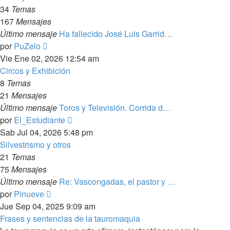
34
Temas
167
Mensajes
Último mensaje
Ha fallecido José Luis Garrid…
Ver
por
PuZelo
último
Vie Ene 02, 2026 12:54 am
mensaje
Circos y Exhibición
8
Temas
21
Mensajes
Último mensaje
Toros y Televisión. Corrida d…
Ver
por
El_Estudiante
último
Sab Jul 04, 2026 5:48 pm
mensaje
Silvestrismo y otros
21
Temas
75
Mensajes
Último mensaje
Re: Vascongadas, el pastor y …
Ver
por
Pinueve
último
Jue Sep 04, 2025 9:09 am
mensaje
Frases y sentencias de la tauromaquia