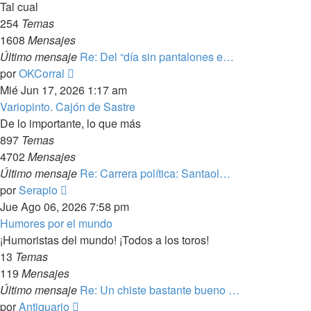
Tal cual
254
Temas
1608
Mensajes
Último mensaje
Re: Del “día sin pantalones e…
Ver
por
OKCorral
último
Mié Jun 17, 2026 1:17 am
mensaje
Variopinto. Cajón de Sastre
De lo importante, lo que más
897
Temas
4702
Mensajes
Último mensaje
Re: Carrera política: Santaol…
Ver
por
Serapio
último
Jue Ago 06, 2026 7:58 pm
mensaje
Humores por el mundo
¡Humoristas del mundo! ¡Todos a los toros!
13
Temas
119
Mensajes
Último mensaje
Re: Un chiste bastante bueno …
Ver
por
Antiquario