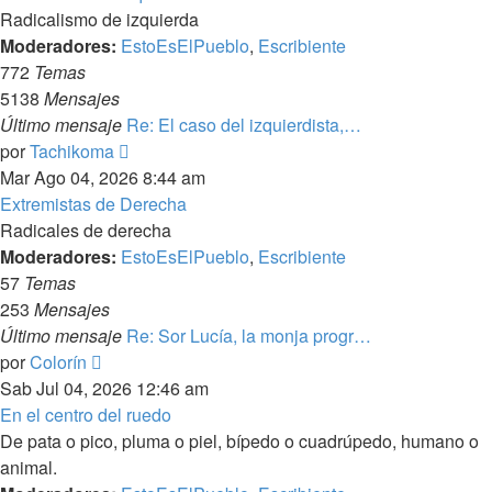
Radicalismo de izquierda
Moderadores:
EstoEsElPueblo
,
Escribiente
772
Temas
5138
Mensajes
Último mensaje
Re: El caso del izquierdista,…
Ver
por
Tachikoma
último
Mar Ago 04, 2026 8:44 am
mensaje
Extremistas de Derecha
Radicales de derecha
Moderadores:
EstoEsElPueblo
,
Escribiente
57
Temas
253
Mensajes
Último mensaje
Re: Sor Lucía, la monja progr…
Ver
por
Colorín
último
Sab Jul 04, 2026 12:46 am
mensaje
En el centro del ruedo
De pata o pico, pluma o piel, bípedo o cuadrúpedo, humano o
animal.