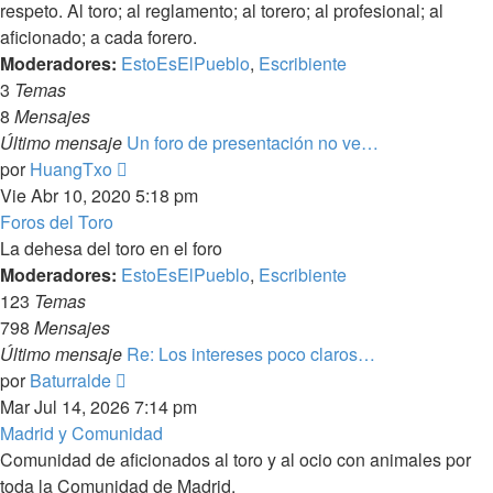
respeto. Al toro; al reglamento; al torero; al profesional; al
aficionado; a cada forero.
Moderadores:
EstoEsElPueblo
,
Escribiente
3
Temas
8
Mensajes
Último mensaje
Un foro de presentación no ve…
Ver
por
HuangTxo
último
Vie Abr 10, 2020 5:18 pm
mensaje
Foros del Toro
La dehesa del toro en el foro
Moderadores:
EstoEsElPueblo
,
Escribiente
123
Temas
798
Mensajes
Último mensaje
Re: Los intereses poco claros…
Ver
por
Baturralde
último
Mar Jul 14, 2026 7:14 pm
mensaje
Madrid y Comunidad
Comunidad de aficionados al toro y al ocio con animales por
toda la Comunidad de Madrid.