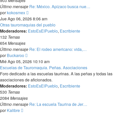
903
Mensajes
Último mensaje
Re: México. Apizaco busca nue…
Ver
por
kokosmex
último
Jue Ago 06, 2026 8:06 am
mensaje
Otras tauromaquias del pueblo
Moderadores:
EstoEsElPueblo
,
Escribiente
132
Temas
654
Mensajes
Último mensaje
Re: El rodeo americano: vida,…
Ver
por
Buckaroo
último
Mié Ago 05, 2026 10:10 am
mensaje
Escuelas de Tauromaquia. Peñas. Asociaciones
Foro dedicado a las escuelas taurinas. A las peñas y todas las
asociaciones de aficionados.
Moderadores:
EstoEsElPueblo
,
Escribiente
530
Temas
2084
Mensajes
Último mensaje
Re: La escuela Taurina de Jer…
Ver
por
Kalibre