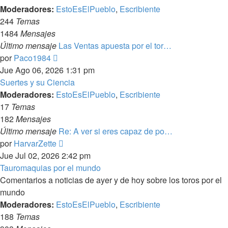
Moderadores:
EstoEsElPueblo
,
Escribiente
244
Temas
1484
Mensajes
Último mensaje
Las Ventas apuesta por el tor…
Ver
por
Paco1984
último
Jue Ago 06, 2026 1:31 pm
mensaje
Suertes y su Ciencia
Moderadores:
EstoEsElPueblo
,
Escribiente
17
Temas
182
Mensajes
Último mensaje
Re: A ver si eres capaz de po…
Ver
por
HarvarZette
último
Jue Jul 02, 2026 2:42 pm
mensaje
Tauromaquias por el mundo
Comentarios a noticias de ayer y de hoy sobre los toros por el
mundo
Moderadores:
EstoEsElPueblo
,
Escribiente
188
Temas