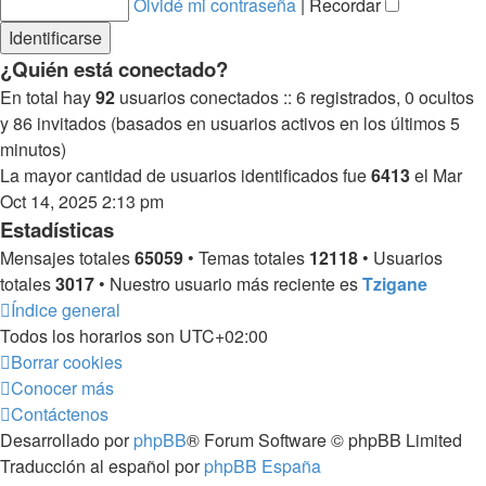
Olvidé mi contraseña
|
Recordar
¿Quién está conectado?
En total hay
92
usuarios conectados :: 6 registrados, 0 ocultos
y 86 invitados (basados en usuarios activos en los últimos 5
minutos)
La mayor cantidad de usuarios identificados fue
6413
el Mar
Oct 14, 2025 2:13 pm
Estadísticas
Mensajes totales
65059
• Temas totales
12118
• Usuarios
totales
3017
• Nuestro usuario más reciente es
Tzigane
Índice general
Todos los horarios son
UTC+02:00
Borrar cookies
Conocer más
Contáctenos
Desarrollado por
phpBB
® Forum Software © phpBB Limited
Traducción al español por
phpBB España