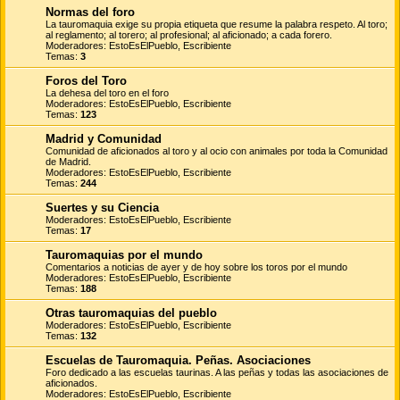
Normas del foro
La tauromaquia exige su propia etiqueta que resume la palabra respeto. Al toro;
al reglamento; al torero; al profesional; al aficionado; a cada forero.
Moderadores:
EstoEsElPueblo
,
Escribiente
Temas:
3
Foros del Toro
La dehesa del toro en el foro
Moderadores:
EstoEsElPueblo
,
Escribiente
Temas:
123
Madrid y Comunidad
Comunidad de aficionados al toro y al ocio con animales por toda la Comunidad
de Madrid.
Moderadores:
EstoEsElPueblo
,
Escribiente
Temas:
244
Suertes y su Ciencia
Moderadores:
EstoEsElPueblo
,
Escribiente
Temas:
17
Tauromaquias por el mundo
Comentarios a noticias de ayer y de hoy sobre los toros por el mundo
Moderadores:
EstoEsElPueblo
,
Escribiente
Temas:
188
Otras tauromaquias del pueblo
Moderadores:
EstoEsElPueblo
,
Escribiente
Temas:
132
Escuelas de Tauromaquia. Peñas. Asociaciones
Foro dedicado a las escuelas taurinas. A las peñas y todas las asociaciones de
aficionados.
Moderadores:
EstoEsElPueblo
,
Escribiente