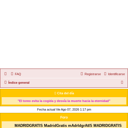
FAQ
Registrarse
Identificarse
B
Índice general
u
Cita del día
s
"El toreo evita la cogida y desvía la muerte hacia la eternidad"
c
Fecha actual Vie Ago 07, 2026 1:17 pm
a
r
Foro
MADRIDGRATIS MadridGratis mAdrIdgrAtIS MADRIDGRATIS