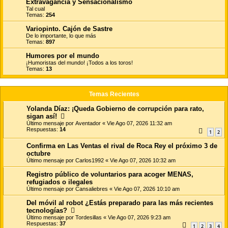
Extravagancia y Sensacionalismo
Tal cual
Temas:
254
Variopinto. Cajón de Sastre
De lo importante, lo que más
Temas:
897
Humores por el mundo
¡Humoristas del mundo! ¡Todos a los toros!
Temas:
13
Temas Recientes
Yolanda Díaz: ¡Queda Gobierno de corrupción para rato,
sigan así!
Último mensaje por
Aventador
«
Vie Ago 07, 2026 11:32 am
Respuestas:
14
1
2
Confirma en Las Ventas el rival de Roca Rey el próximo 3 de
octubre
Último mensaje por
Carlos1992
«
Vie Ago 07, 2026 10:32 am
Registro público de voluntarios para acoger MENAS,
refugiados o ilegales
Último mensaje por
Cansaliebres
«
Vie Ago 07, 2026 10:10 am
Del móvil al robot ¿Estás preparado para las más recientes
tecnologías?
Último mensaje por
Tordesillas
«
Vie Ago 07, 2026 9:23 am
Respuestas:
37
1
2
3
4