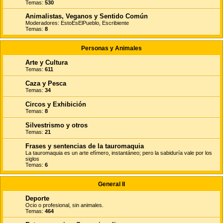
Temas:
530
Animalistas, Veganos y Sentido Común
Moderadores:
EstoEsElPueblo
,
Escribiente
Temas:
8
Personas y Animales
Arte y Cultura
Temas:
611
Caza y Pesca
Temas:
34
Circos y Exhibición
Temas:
8
Silvestrismo y otros
Temas:
21
Frases y sentencias de la tauromaquia
La tauromaquia es un arte efímero, instantáneo; pero la sabiduría vale por los
siglos
Temas:
6
General II
Deporte
Ocio o profesional, sin animales.
Temas:
464