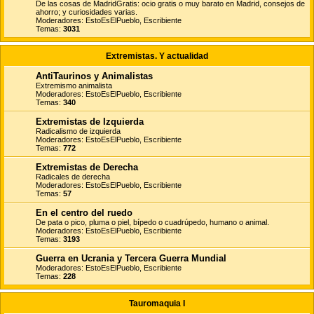
De las cosas de MadridGratis: ocio gratis o muy barato en Madrid, consejos de
ahorro; y curiosidades varias.
Moderadores:
EstoEsElPueblo
,
Escribiente
Temas:
3031
Extremistas. Y actualidad
AntiTaurinos y Animalistas
Extremismo animalista
Moderadores:
EstoEsElPueblo
,
Escribiente
Temas:
340
Extremistas de Izquierda
Radicalismo de izquierda
Moderadores:
EstoEsElPueblo
,
Escribiente
Temas:
772
Extremistas de Derecha
Radicales de derecha
Moderadores:
EstoEsElPueblo
,
Escribiente
Temas:
57
En el centro del ruedo
De pata o pico, pluma o piel, bípedo o cuadrúpedo, humano o animal.
Moderadores:
EstoEsElPueblo
,
Escribiente
Temas:
3193
Guerra en Ucrania y Tercera Guerra Mundial
Moderadores:
EstoEsElPueblo
,
Escribiente
Temas:
228
Tauromaquia I