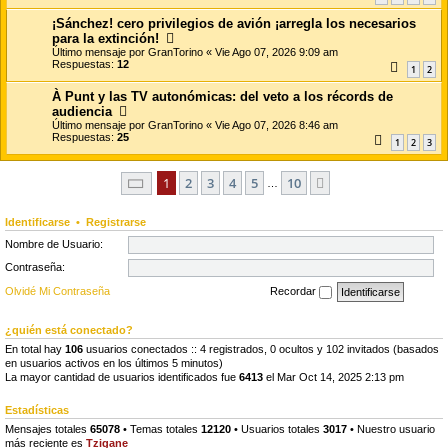
¡Sánchez! cero privilegios de avión ¡arregla los necesarios
para la extinción!
Último mensaje por
GranTorino
«
Vie Ago 07, 2026 9:09 am
Respuestas:
12
1
2
À Punt y las TV autonómicas: del veto a los récords de
audiencia
Último mensaje por
GranTorino
«
Vie Ago 07, 2026 8:46 am
Respuestas:
25
1
2
3
Página
1
de
10
1
2
3
4
5
10
Siguiente
…
Identificarse
•
Registrarse
Nombre de Usuario:
Contraseña:
Olvidé Mi Contraseña
Recordar
¿quién está conectado?
En total hay
106
usuarios conectados :: 4 registrados, 0 ocultos y 102 invitados (basados
en usuarios activos en los últimos 5 minutos)
La mayor cantidad de usuarios identificados fue
6413
el Mar Oct 14, 2025 2:13 pm
Estadísticas
Mensajes totales
65078
• Temas totales
12120
• Usuarios totales
3017
• Nuestro usuario
más reciente es
Tzigane