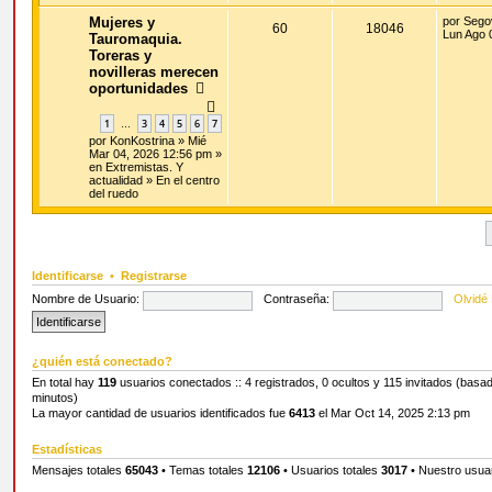
Mujeres y
por
Sego
60
18046
Lun Ago 
Tauromaquia.
Toreras y
novilleras merecen
oportunidades
1
3
4
5
6
7
…
por
KonKostrina
» Mié
Mar 04, 2026 12:56 pm »
en
Extremistas. Y
actualidad
»
En el centro
del ruedo
Identificarse
•
Registrarse
Nombre de Usuario:
Contraseña:
Olvidé
¿quién está conectado?
En total hay
119
usuarios conectados :: 4 registrados, 0 ocultos y 115 invitados (basad
minutos)
La mayor cantidad de usuarios identificados fue
6413
el Mar Oct 14, 2025 2:13 pm
Estadísticas
Mensajes totales
65043
• Temas totales
12106
• Usuarios totales
3017
• Nuestro usua