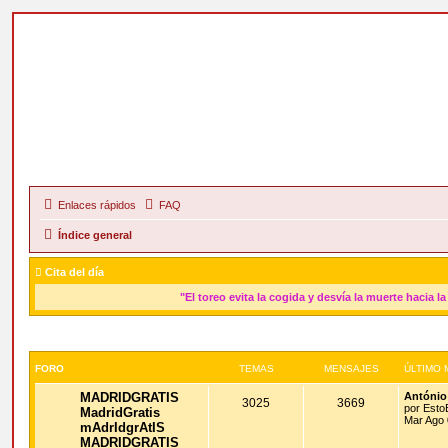
Enlaces rápidos
FAQ
Índice general
Cita del día
"El toreo evita la cogida y desvía la muerte hacia la
FORO
TEMAS
MENSAJES
ÚLTIMO 
MADRIDGRATIS
António
3025
3669
por
Esto
MadridGratis
Mar Ago 
mAdrIdgrAtIS
MADRIDGRATIS