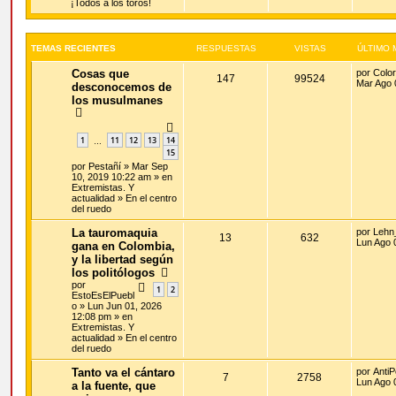
¡Todos a los toros!
TEMAS RECIENTES
RESPUESTAS
VISTAS
ÚLTIMO 
Cosas que
por
Color
147
99524
Mar Ago 
desconocemos de
los musulmanes
1
11
12
13
14
…
15
por
Pestañí
» Mar Sep
10, 2019 10:22 am » en
Extremistas. Y
actualidad
»
En el centro
del ruedo
La tauromaquia
por
Lehn
13
632
Lun Ago 
gana en Colombia,
y la libertad según
los politólogos
por
1
2
EstoEsElPuebl
o
» Lun Jun 01, 2026
12:08 pm » en
Extremistas. Y
actualidad
»
En el centro
del ruedo
Tanto va el cántaro
por
AntiP
7
2758
Lun Ago 
a la fuente, que