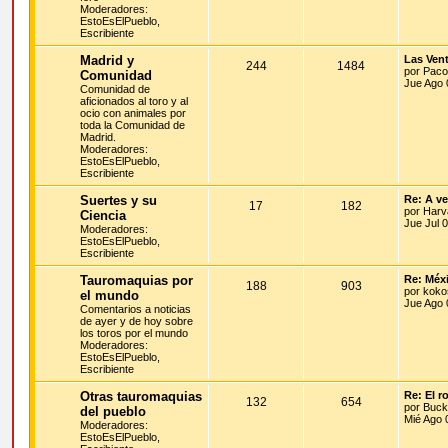
Moderadores:
EstoEsElPueblo
,
Escribiente
Madrid y
Las Vent
244
1484
por
Paco
Comunidad
Jue Ago 
Comunidad de
aficionados al toro y al
ocio con animales por
toda la Comunidad de
Madrid.
Moderadores:
EstoEsElPueblo
,
Escribiente
Suertes y su
Re: A ve
17
182
por
Harv
Ciencia
Jue Jul 
Moderadores:
EstoEsElPueblo
,
Escribiente
Tauromaquias por
Re: Méx
188
903
por
kok
el mundo
Jue Ago 
Comentarios a noticias
de ayer y de hoy sobre
los toros por el mundo
Moderadores:
EstoEsElPueblo
,
Escribiente
Otras tauromaquias
Re: El 
132
654
por
Buck
del pueblo
Mié Ago 
Moderadores:
EstoEsElPueblo
,