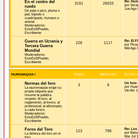
En el centro del
Re: Hom
3191
26033
por
Sera
ruedo
Jue Ago 
De pata o pico, pluma o
piel, bípedo o
cuadrúpedo, humano o
animal.
Moderadores:
EstoEsElPueblo
,
Escribiente
Guerra en Ucrania y
Re: El 
228
1117
por
Pica
Tercera Guerra
Mié Ago 
Mundial
Moderadores:
EstoEsElPueblo
,
Escribiente
TAUROMAQUIA I
TEMAS
MENSAJES
ÚLTIMO 
Normas del foro
Un foro
3
8
por
Hua
La tauromaquia exige su
Vie Abr 
propia etiqueta que
resume la palabra
respeto. Al toro; al
reglamento; al torero; al
profesional; al aficionado;
a cada forero.
Moderadores:
EstoEsElPueblo
,
Escribiente
Foros del Toro
Re: Los
123
798
por
Batur
La dehesa del toro en el
Mar Jul 
foro