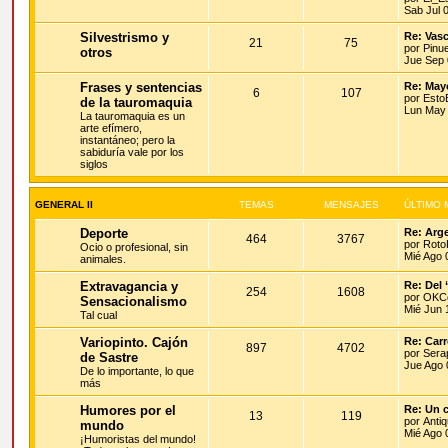
Sab Jul 
Silvestrismo y
Re: Vas
21
75
por
Pinu
otros
Jue Sep 
Frases y sentencias
Re: May
6
107
por
Esto
de la tauromaquia
Lun May 
La tauromaquia es un
arte efímero,
instantáneo; pero la
sabiduría vale por los
siglos
GENERAL II
TEMAS
MENSAJES
ÚLTIMO 
Deporte
Re: Arge
464
3767
por
Roto
Ocio o profesional, sin
Mié Ago 
animales.
Extravagancia y
Re: Del 
254
1608
por
OKCo
Sensacionalismo
Mié Jun 
Tal cual
Variopinto. Cajón
Re: Carr
897
4702
por
Sera
de Sastre
Jue Ago 
De lo importante, lo que
más
Humores por el
Re: Un 
13
119
por
Antiq
mundo
Mié Ago 
¡Humoristas del mundo!