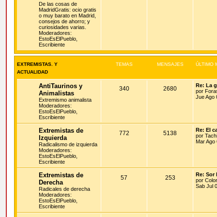
De las cosas de
MadridGratis: ocio gratis
o muy barato en Madrid,
consejos de ahorro; y
curiosidades varias.
Moderadores:
EstoEsElPueblo
,
Escribiente
EXTREMISTAS. Y
TEMAS
MENSAJES
ÚLTIMO 
ACTUALIDAD
AntiTaurinos y
Re: La g
340
2680
por
Fora
Animalistas
Jue Ago 
Extremismo animalista
Moderadores:
EstoEsElPueblo
,
Escribiente
Extremistas de
Re: El c
772
5138
por
Tach
Izquierda
Mar Ago 
Radicalismo de izquierda
Moderadores:
EstoEsElPueblo
,
Escribiente
Extremistas de
Re: Sor 
57
253
por
Color
Derecha
Sab Jul 
Radicales de derecha
Moderadores:
EstoEsElPueblo
,
Escribiente