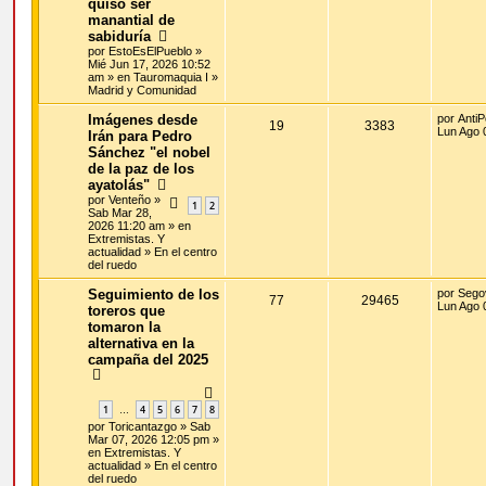
quiso ser
manantial de
sabiduría
por
EstoEsElPueblo
»
Mié Jun 17, 2026 10:52
am » en
Tauromaquia I
»
Madrid y Comunidad
Imágenes desde
por
AntiP
19
3383
Lun Ago 
Irán para Pedro
Sánchez "el nobel
de la paz de los
ayatolás"
por
Venteño
»
1
2
Sab Mar 28,
2026 11:20 am » en
Extremistas. Y
actualidad
»
En el centro
del ruedo
Seguimiento de los
por
Sego
77
29465
Lun Ago 
toreros que
tomaron la
alternativa en la
campaña del 2025
1
4
5
6
7
8
…
por
Toricantazgo
» Sab
Mar 07, 2026 12:05 pm »
en
Extremistas. Y
actualidad
»
En el centro
del ruedo