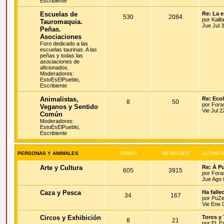
Escribiente
Escuelas de
Re: La e
530
2084
por
Kalib
Tauromaquia.
Jue Jul 
Peñas.
Asociaciones
Foro dedicado a las
escuelas taurinas. A las
peñas y todas las
asociaciones de
aficionados.
Moderadores:
EstoEsElPueblo
,
Escribiente
Animalistas,
Re: Eco
8
50
por
Fora
Veganos y Sentido
Vie Jul 
Común
Moderadores:
EstoEsElPueblo
,
Escribiente
PERSONAS Y ANIMALES
TEMAS
MENSAJES
ÚLTIMO 
Arte y Cultura
Re: À P
605
3915
por
Fora
Jue Ago 
Caza y Pesca
Ha falle
34
167
por
PuZe
Vie Ene 
Circos y Exhibición
Toros y 
8
21
por
El_E