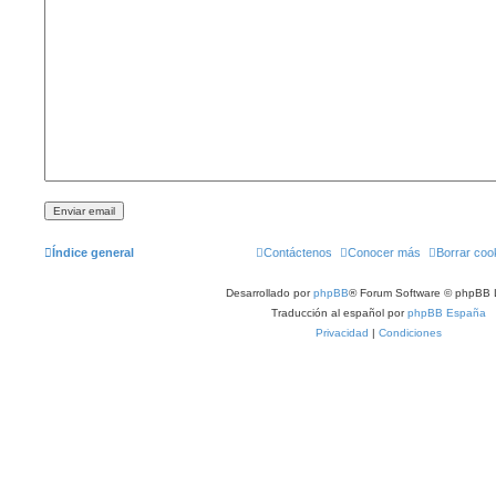
Índice general
Contáctenos
Conocer más
Borrar coo
Desarrollado por
phpBB
® Forum Software © phpBB 
Traducción al español por
phpBB España
Privacidad
|
Condiciones