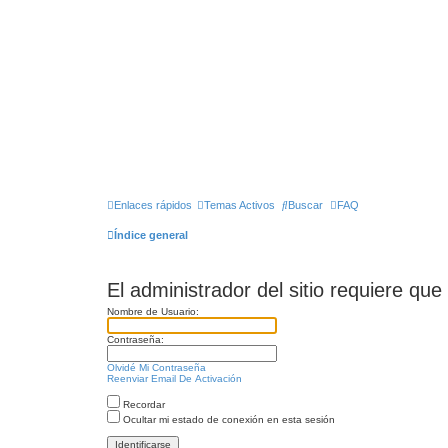
Enlaces rápidos
Temas Activos
Buscar
FAQ
Índice general
El administrador del sitio requiere que
Nombre de Usuario:
Contraseña:
Olvidé Mi Contraseña
Reenviar Email De Activación
Recordar
Ocultar mi estado de conexión en esta sesión