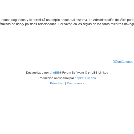
 pocos segundos y le permitirá un amplio acceso al sistema. La Administración del Sitio pue
rminos de uso y políticas relacionadas. Por favor lea las reglas de los foros mientras navega 
Contáctenos
Desarrollado por
phpBB
® Forum Software © phpBB Limited
Traducción al español por
phpBB España
Privacidad
|
Condiciones