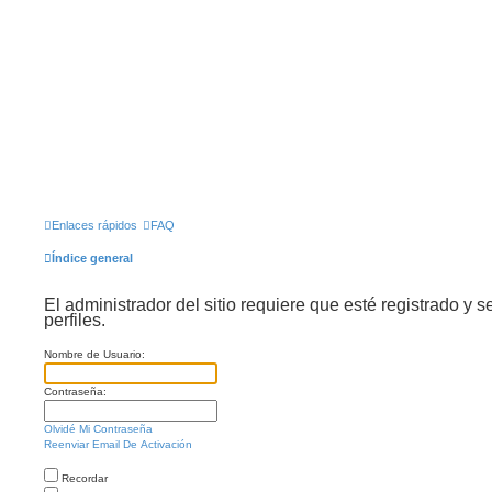
Enlaces rápidos
FAQ
Índice general
El administrador del sitio requiere que esté registrado y s
perfiles.
Nombre de Usuario:
Contraseña:
Olvidé Mi Contraseña
Reenviar Email De Activación
Recordar