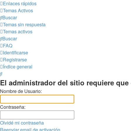
Enlaces rápidos
Temas Activos
Buscar
Temas sin respuesta
Temas activos
Buscar
FAQ
Identificarse
Registrarse
Índice general
Buscar
El administrador del sitio requiere que 
Nombre de Usuario:
Contraseña:
Olvidé mi contraseña
Reenviar email de activación