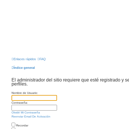
Enlaces rápidos
FAQ
Índice general
El administrador del sitio requiere que esté registrado y s
perfiles.
Nombre de Usuario:
Contraseña:
Olvidé Mi Contraseña
Reenviar Email De Activación
Recordar