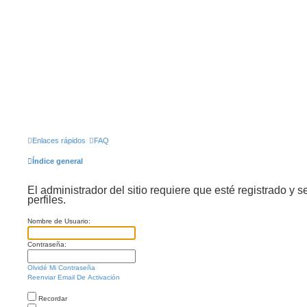
Enlaces rápidos
FAQ
Índice general
El administrador del sitio requiere que esté registrado y s
perfiles.
Nombre de Usuario:
Contraseña:
Olvidé Mi Contraseña
Reenviar Email De Activación
Recordar