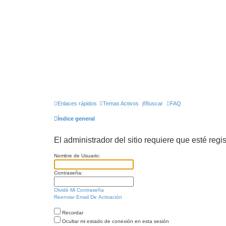
Enlaces rápidos
Temas Activos
Buscar
FAQ
Índice general
El administrador del sitio requiere que esté regis
Nombre de Usuario:
Contraseña:
Olvidé Mi Contraseña
Reenviar Email De Activación
Recordar
Ocultar mi estado de conexión en esta sesión