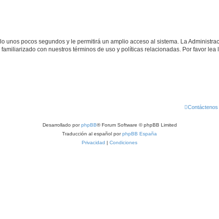
olo unos pocos segundos y le permitirá un amplio acceso al sistema. La Administra
familiarizado con nuestros términos de uso y políticas relacionadas. Por favor lea l
Contáctenos
Desarrollado por
phpBB
® Forum Software © phpBB Limited
Traducción al español por
phpBB España
Privacidad
|
Condiciones