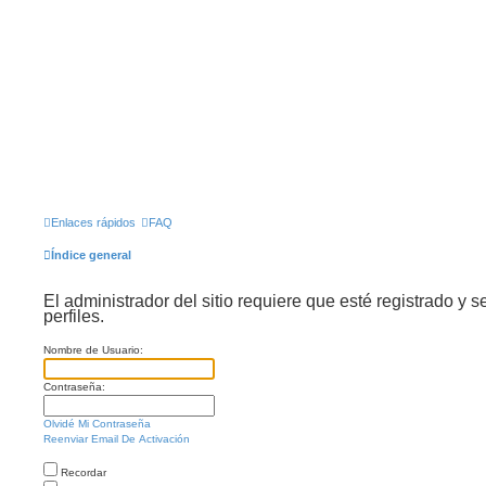
Enlaces rápidos
FAQ
Índice general
El administrador del sitio requiere que esté registrado y s
perfiles.
Nombre de Usuario:
Contraseña:
Olvidé Mi Contraseña
Reenviar Email De Activación
Recordar