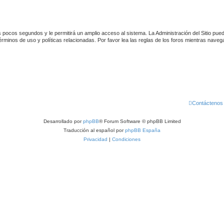
 pocos segundos y le permitirá un amplio acceso al sistema. La Administración del Sitio pue
rminos de uso y políticas relacionadas. Por favor lea las reglas de los foros mientras navega 
Contáctenos
Desarrollado por
phpBB
® Forum Software © phpBB Limited
Traducción al español por
phpBB España
Privacidad
|
Condiciones