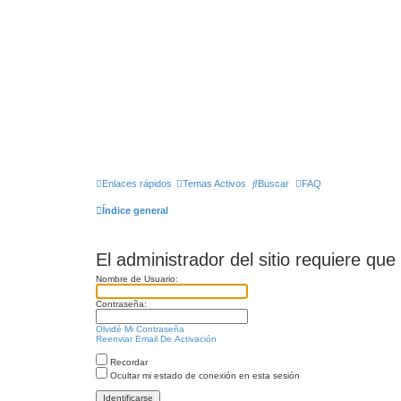
Enlaces rápidos
Temas Activos
Buscar
FAQ
Índice general
El administrador del sitio requiere que
Nombre de Usuario:
Contraseña:
Olvidé Mi Contraseña
Reenviar Email De Activación
Recordar
Ocultar mi estado de conexión en esta sesión