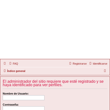
FAQ
Registrarse
Identificarse
B
Índice general
u
El administrador del sitio requiere que esté registrado y se
s
haya identificado para ver perfiles.
c
Nombre de Usuario:
a
r
Contraseña: