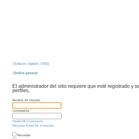
Enlaces rápidos
FAQ
Índice general
El administrador del sitio requiere que esté registrado y s
perfiles.
Nombre de Usuario:
Contraseña:
Olvidé Mi Contraseña
Reenviar Email De Activación
Recordar