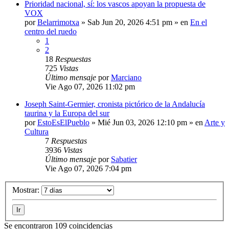
Prioridad nacional, sí: los vascos apoyan la propuesta de
VOX
por
Belarrimotxa
»
Sab Jun 20, 2026 4:51 pm
» en
En el
centro del ruedo
1
2
18
Respuestas
725
Vistas
Último mensaje
por
Marciano
Vie Ago 07, 2026 11:02 pm
Joseph Saint-Germier, cronista pictórico de la Andalucía
taurina y la Europa del sur
por
EstoEsElPueblo
»
Mié Jun 03, 2026 12:10 pm
» en
Arte y
Cultura
7
Respuestas
3936
Vistas
Último mensaje
por
Sabatier
Vie Ago 07, 2026 7:04 pm
Mostrar:
Se encontraron 109 coincidencias