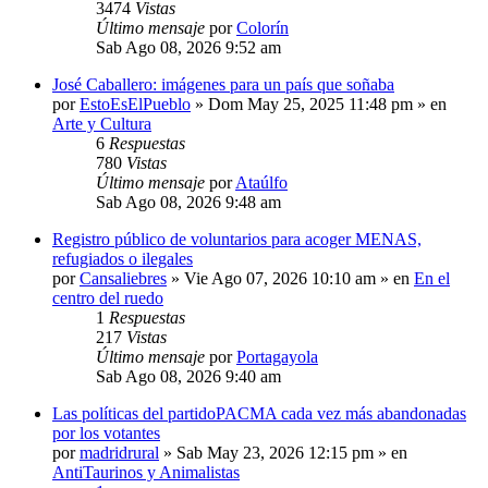
3474
Vistas
Último mensaje
por
Colorín
Sab Ago 08, 2026 9:52 am
José Caballero: imágenes para un país que soñaba
por
EstoEsElPueblo
»
Dom May 25, 2025 11:48 pm
» en
Arte y Cultura
6
Respuestas
780
Vistas
Último mensaje
por
Ataúlfo
Sab Ago 08, 2026 9:48 am
Registro público de voluntarios para acoger MENAS,
refugiados o ilegales
por
Cansaliebres
»
Vie Ago 07, 2026 10:10 am
» en
En el
centro del ruedo
1
Respuestas
217
Vistas
Último mensaje
por
Portagayola
Sab Ago 08, 2026 9:40 am
Las políticas del partidoPACMA cada vez más abandonadas
por los votantes
por
madridrural
»
Sab May 23, 2026 12:15 pm
» en
AntiTaurinos y Animalistas