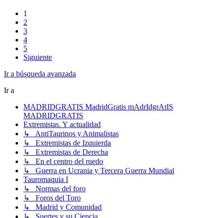
1
2
3
4
5
Siguiente
Ir a búsqueda avanzada
Ir a
MADRIDGRATIS MadridGratis mAdrIdgrAtIS
MADRIDGRATIS
Extremistas. Y actualidad
↳ AntiTaurinos y Animalistas
↳ Extremistas de Izquierda
↳ Extremistas de Derecha
↳ En el centro del ruedo
↳ Guerra en Ucrania y Tercera Guerra Mundial
Tauromaquia I
↳ Normas del foro
↳ Foros del Toro
↳ Madrid y Comunidad
↳ Suertes y su Ciencia