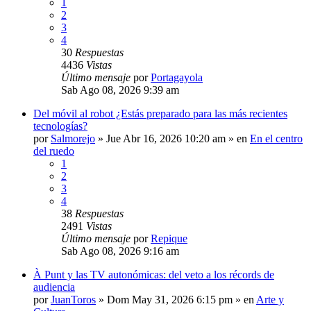
1
2
3
4
30
Respuestas
4436
Vistas
Último mensaje
por
Portagayola
Sab Ago 08, 2026 9:39 am
Del móvil al robot ¿Estás preparado para las más recientes
tecnologías?
por
Salmorejo
»
Jue Abr 16, 2026 10:20 am
» en
En el centro
del ruedo
1
2
3
4
38
Respuestas
2491
Vistas
Último mensaje
por
Repique
Sab Ago 08, 2026 9:16 am
À Punt y las TV autonómicas: del veto a los récords de
audiencia
por
JuanToros
»
Dom May 31, 2026 6:15 pm
» en
Arte y