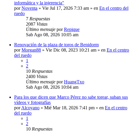
informática y la injerencia"
por
Noventa
»
Vie Jul 17, 2026 7:33 am
» en
En el centro del
ruedo
7
Respuestas
2087
Vistas
Último mensaje
por
Repique
Sab Ago 08, 2026 10:05 am
Renovación de la plaza de toros de Benidorm
por
Morgan88
»
Vie Dic 08, 2023 10:21 am
» en
En el centro
del ruedo
1
2
10
Respuestas
2400
Vistas
Último mensaje
por
HuangTxo
Sab Ago 08, 2026 10:04 am
Para los que dicen que Marco Pérez no sabe torear, suban sus
vídeos y fotografías
por
Alcoyano
»
Mié Mar 18, 2026 7:41 pm
» en
En el centro
del ruedo
1
2
10
Respuestas