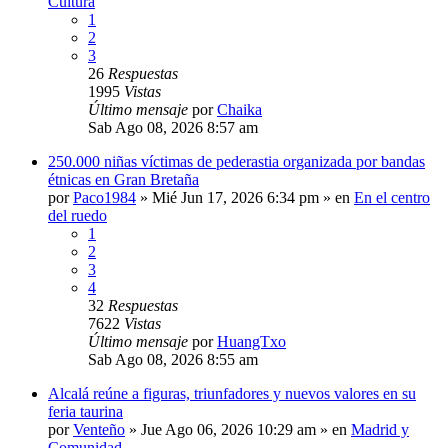
Cultura
1
2
3
26
Respuestas
1995
Vistas
Último mensaje
por
Chaika
Sab Ago 08, 2026 8:57 am
250.000 niñas víctimas de pederastia organizada por bandas
étnicas en Gran Bretaña
por
Paco1984
»
Mié Jun 17, 2026 6:34 pm
» en
En el centro
del ruedo
1
2
3
4
32
Respuestas
7622
Vistas
Último mensaje
por
HuangTxo
Sab Ago 08, 2026 8:55 am
Alcalá reúne a figuras, triunfadores y nuevos valores en su
feria taurina
por
Venteño
»
Jue Ago 06, 2026 10:29 am
» en
Madrid y
Comunidad