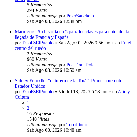
5
Respuestas
294
Vistas
Último mensaje
por
PeterSancheth
Sab Ago 08, 2026 12:38 pm
Marruecos: Su historia en 5 párrafos claves para entender la
llegada de Francia y España
por
EstoEsElPueblo
»
Sab Ago 01, 2026 9:56 am
» en
En el
centro del ruedo
2
Respuestas
960
Vistas
Último mensaje
por
PosiTión_Pole
Sab Ago 08, 2026 10:50 am
Sidney Franklin, “el torero de la Torá”. Primer torero de
Estados Unidos
por
EstoEsElPueblo
»
Vie Jul 18, 2025 5:53 pm
» en
Arte y
Cultura
1
2
16
Respuestas
1540
Vistas
Último mensaje
por
ToroLindo
Sab Ago 08, 2026 10:48 am