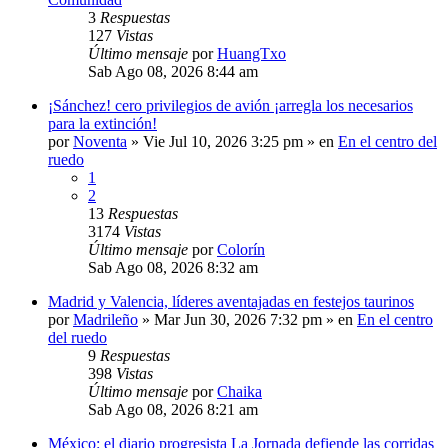
3
Respuestas
127
Vistas
Último mensaje
por
HuangTxo
Sab Ago 08, 2026 8:44 am
¡Sánchez! cero privilegios de avión ¡arregla los necesarios
para la extinción!
por
Noventa
»
Vie Jul 10, 2026 3:25 pm
» en
En el centro del
ruedo
1
2
13
Respuestas
3174
Vistas
Último mensaje
por
Colorín
Sab Ago 08, 2026 8:32 am
Madrid y Valencia, líderes aventajadas en festejos taurinos
por
Madrileño
»
Mar Jun 30, 2026 7:32 pm
» en
En el centro
del ruedo
9
Respuestas
398
Vistas
Último mensaje
por
Chaika
Sab Ago 08, 2026 8:21 am
México: el diario progresista La Jornada defiende las corridas