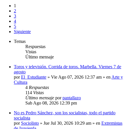
1
2
3
4
5
Siguiente
Temas
Respuestas
Vistas
Último mensaje
Toros y televisión. Corrida de toros. Marbella. Viernes 7 de
agosto
por
El_Estudiante
»
Vie Ago 07, 2026 12:37 am
» en
Arte y
Cultura
4
Respuestas
114
Vistas
Último mensaje
por
pantallazo
Sab Ago 08, 2026 12:39 pm
No es Pedro Sánchez, son los socialistas, todo el partido
socialista
por
Sociolisto
»
Jue Jul 30, 2026 10:29 am
» en
Extremistas
de Izquierda