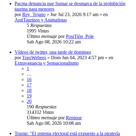
Pacma denuncia que Sumar se desmarca de la prohibición
taurina para menores
por
Rey_Tejano
»
Jue Jul 23, 2026 9:17 am
» en
AntiTaurinos y Animalistas
5
Respuestas
1995
Vistas
Último mensaje
por
PosiTión_Pole
Sab Ago 08, 2026 10:22 am
Vídeos de twitter, una tarde de domingo
por
ToroWebero
»
Dom Jun 04, 2023 4:57 pm
» en
Extravagancia y Sensacionalismo
1
…
16
17
18
19
20
190
Respuestas
314332
Vistas
Último mensaje
por
Repique
Sab Ago 08, 2026 10:08 am
Trump: "El sistema electoral está expuesto a la piratería