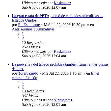
Último mensaje
por
Kaskanuez
Sab Ago 08, 2026 12:07 am
La gran estafa de PETA, la red de entidades animalistas de
Estados Unidos
por
El_Estudiante
»
Mié Jul 22, 2026 10:50 pm
» en
AntiTaurinos y Animalistas
1
2
10
Respuestas
2520
Vistas
Último mensaje
por
Kaskanuez
Sab Ago 08, 2026 12:04 am
La nueva ley del tabaco prohibirá también fumar en las plazas
de toros
por
ToreroZurdo
»
Mié Jul 22, 2026 1:10 am
» en
En el
centro del ruedo
1
2
13
Respuestas
537
Vistas
Último mensaje
por
Alpesdretes
Sab Ago 08, 2026 12:01 am