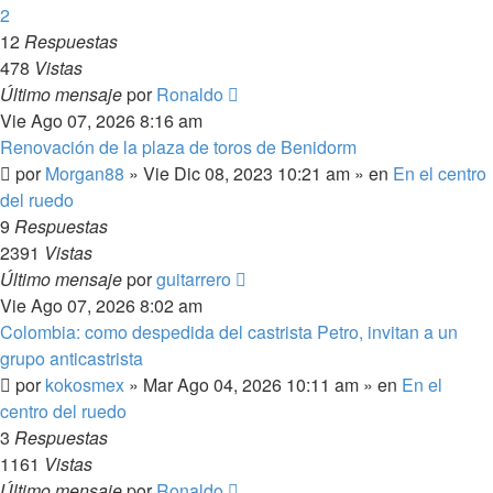
2
12
Respuestas
478
Vistas
Último mensaje
por
Ronaldo
Vie Ago 07, 2026 8:16 am
Renovación de la plaza de toros de Benidorm
por
Morgan88
»
Vie Dic 08, 2023 10:21 am
» en
En el centro
del ruedo
9
Respuestas
2391
Vistas
Último mensaje
por
guitarrero
Vie Ago 07, 2026 8:02 am
Colombia: como despedida del castrista Petro, invitan a un
grupo anticastrista
por
kokosmex
»
Mar Ago 04, 2026 10:11 am
» en
En el
centro del ruedo
3
Respuestas
1161
Vistas
Último mensaje
por
Ronaldo