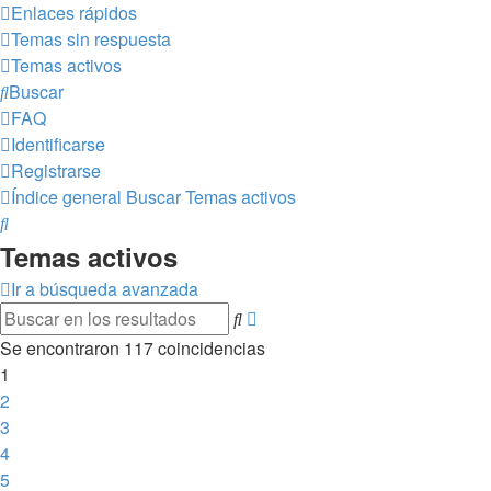
Enlaces rápidos
Temas sin respuesta
Temas activos
Buscar
FAQ
Identificarse
Registrarse
Índice general
Buscar
Temas activos
Buscar
Temas activos
Ir a búsqueda avanzada
Búsqueda
Buscar
avanzada
Se encontraron 117 coincidencias
1
2
3
4
5