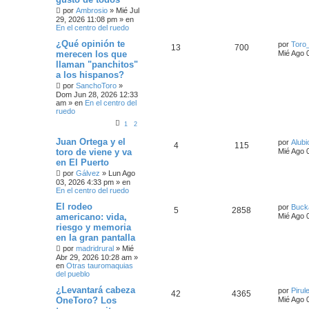
por
Ambrosio
»
Mié Jul
29, 2026 11:08 pm
» en
En el centro del ruedo
¿Qué opinión te
por
Toro
13
700
merecen los que
Mié Ago 
llaman "panchitos"
a los hispanos?
por
SanchoToro
»
Dom Jun 28, 2026 12:33
am
» en
En el centro del
ruedo
1
2
Juan Ortega y el
por
Alubi
4
115
toro de viene y va
Mié Ago 
en El Puerto
por
Gálvez
»
Lun Ago
03, 2026 4:33 pm
» en
En el centro del ruedo
El rodeo
por
Buck
5
2858
americano: vida,
Mié Ago 
riesgo y memoria
en la gran pantalla
por
madridrural
»
Mié
Abr 29, 2026 10:28 am
»
en
Otras tauromaquias
del pueblo
¿Levantará cabeza
por
Pirul
42
4365
OneToro? Los
Mié Ago 