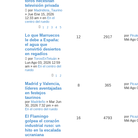
toros necesitan
televisión privada
por
Madridista_Taurino
»
Jue Ene 15, 2026
12:33 am
» en
En el
centro del ruedo
1
2
3
4
5
Lo que Marruecos
por
Pirul
12
2917
le debe a España:
Mié Ago 
el agua que
convirtió desiertos
en regadíos
por
TorosEnTetuán
»
Lun Ago 03, 2026 12:59
am
» en
En el centro del
ruedo
1
2
Madrid y Valencia,
por
Pica
8
365
líderes aventajadas
Mié Ago 
en festejos
taurinos
por
Madrileño
»
Mar Jun
30, 2026 7:32 pm
» en
En el centro del ruedo
El Flamingo
por
Pica
16
4793
golpea el corazón
Mié Ago 
industrial ruso: un
hito en la escalada
ucraniana