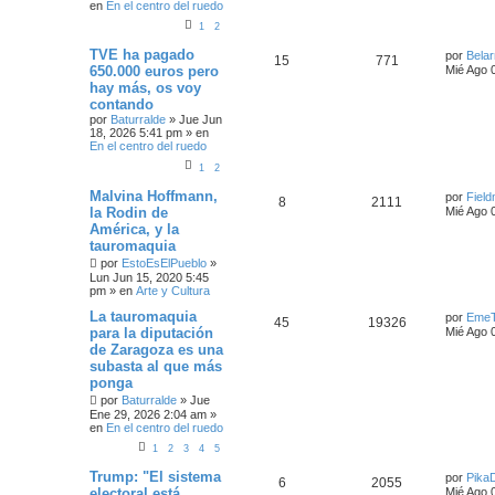
en
En el centro del ruedo
1
2
TVE ha pagado
por
Belar
15
771
650.000 euros pero
Mié Ago 
hay más, os voy
contando
por
Baturralde
»
Jue Jun
18, 2026 5:41 pm
» en
En el centro del ruedo
1
2
Malvina Hoffmann,
por
Fiel
8
2111
la Rodin de
Mié Ago 
América, y la
tauromaquia
por
EstoEsElPueblo
»
Lun Jun 15, 2020 5:45
pm
» en
Arte y Cultura
La tauromaquia
por
EmeT
45
19326
para la diputación
Mié Ago 
de Zaragoza es una
subasta al que más
ponga
por
Baturralde
»
Jue
Ene 29, 2026 2:04 am
»
en
En el centro del ruedo
1
2
3
4
5
Trump: "El sistema
por
Pika
6
2055
electoral está
Mié Ago 