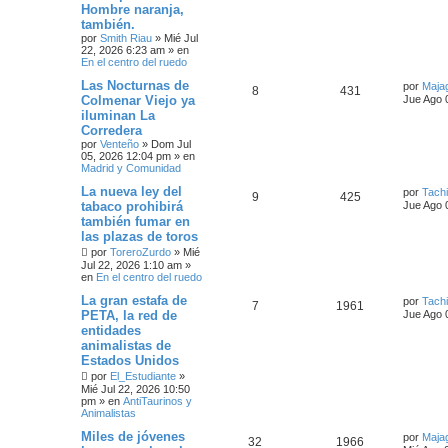
Hombre naranja,
también.
por
Smith Riau
»
Mié Jul
22, 2026 6:23 am
» en
En el centro del ruedo
Las Nocturnas de
por
Maja
8
431
Colmenar Viejo ya
Jue Ago 
iluminan La
Corredera
por
Venteño
»
Dom Jul
05, 2026 12:04 pm
» en
Madrid y Comunidad
La nueva ley del
por
Tach
9
425
tabaco prohibirá
Jue Ago 
también fumar en
las plazas de toros
por
ToreroZurdo
»
Mié
Jul 22, 2026 1:10 am
»
en
En el centro del ruedo
La gran estafa de
por
Tach
7
1961
PETA, la red de
Jue Ago 
entidades
animalistas de
Estados Unidos
por
El_Estudiante
»
Mié Jul 22, 2026 10:50
pm
» en
AntiTaurinos y
Animalistas
Miles de jóvenes
por
Maja
32
1966