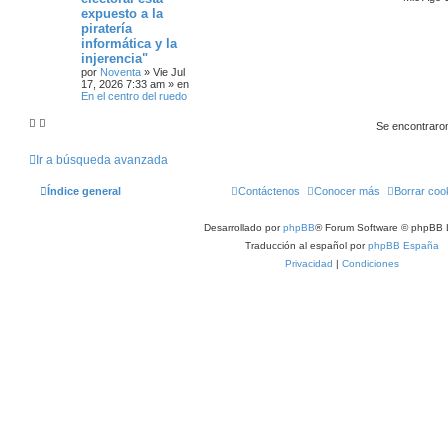
expuesto a la
piratería
informática y la
injerencia"
por
Noventa
»
Vie Jul
17, 2026 7:33 am
» en
En el centro del ruedo
Se encontraro
Ir a búsqueda avanzada
Índice general
Contáctenos
Conocer más
Borrar coo
Desarrollado por
phpBB
® Forum Software © phpBB 
Traducción al español por
phpBB España
Privacidad
|
Condiciones