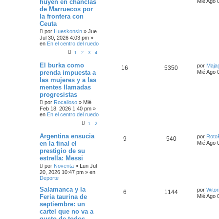
huyen en chanclas
Mié Ago 
de Marruecos por
la frontera con
Ceuta
por
Hueskonsin
»
Jue
Jul 30, 2026 4:03 pm
»
en
En el centro del ruedo
1
2
3
4
El burka como
por
Maja
16
5350
prenda impuesta a
Mié Ago 
las mujeres y a las
mentes llamadas
progresistas
por
Rocalloso
»
Mié
Feb 18, 2026 1:40 pm
»
en
En el centro del ruedo
1
2
Argentina ensucia
por
Roto
9
540
en la final el
Mié Ago 
prestigio de su
estrella: Messi
por
Noventa
»
Lun Jul
20, 2026 10:47 pm
» en
Deporte
Salamanca y la
por
Witor
6
1144
Feria taurina de
Mié Ago 
septiembre: un
cartel que no va a
gusto de todos