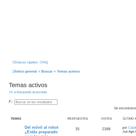
Enlaces rápidos
FAQ
Índice general
Buscar
Temas activos
Temas activos
Ir a búsqueda avanzada
B
B
u
Ú
Se encontraro
s
S
c
Q
a
U
TEMAS
RESPUESTAS
VISTAS
ÚLTIMO 
r
E
D
A
Del móvil al robot
por
Catal
35
2398
A
¿Estás preparado
Jue Ago 
V