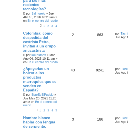
para las más
A
recientes
N
Z
tecnologías?
A
por
Salmorejo
»
Jue
D
Abr 16, 2026 10:20 am
»
A
en
En el centro del ruedo
1
2
3
4
Colombia: como
por
Tach
2
863
despedida del
Jue Ago 
castrista Petro,
invitan a un grupo
anticastrista
por
kokosmex
»
Mar
Ago 04, 2026 10:11 am
»
en
En el centro del ruedo
¿Apoyarías un
por
Flor
43
9241
boicot a los
Jue Ago 
productos
marroquíes que se
venden en
España?
por
EstoEsElPueblo
»
Jue May 20, 2021 11:25
am
» en
En el centro del
ruedo
1
2
3
4
5
Hombre blanco
por
Flor
3
186
hablar con lengua
Jue Ago 
de serpiente.