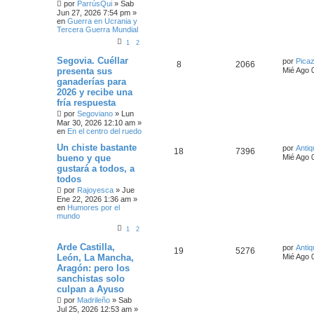
por
ParrúsQui
»
Sab
Jun 27, 2026 7:54 pm
»
en
Guerra en Ucrania y
Tercera Guerra Mundial
1
2
Segovia. Cuéllar
por
Pica
8
2066
presenta sus
Mié Ago 
ganaderías para
2026 y recibe una
fría respuesta
por
Segoviano
»
Lun
Mar 30, 2026 12:10 am
»
en
En el centro del ruedo
Un chiste bastante
por
Antiq
18
7396
bueno y que
Mié Ago 
gustará a todos, a
todos
por
Rajoyesca
»
Jue
Ene 22, 2026 1:36 am
»
en
Humores por el
mundo
1
2
Arde Castilla,
por
Antiq
19
5276
León, La Mancha,
Mié Ago 
Aragón: pero los
sanchistas solo
culpan a Ayuso
por
Madrileño
»
Sab
Jul 25, 2026 12:53 am
»