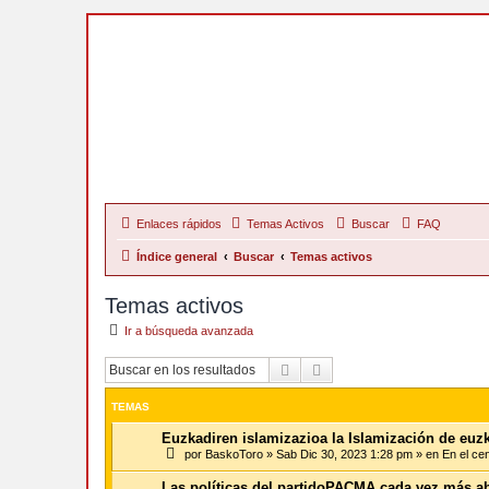
Enlaces rápidos
Temas Activos
Buscar
FAQ
Índice general
Buscar
Temas activos
Temas activos
Ir a búsqueda avanzada
Buscar
Búsqueda Avanzada
TEMAS
Euzkadiren islamizazioa la Islamización de euz
por
BaskoToro
»
Sab Dic 30, 2023 1:28 pm
» en
En el ce
Las políticas del partidoPACMA cada vez más a