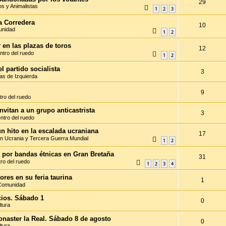
29
os y Animalistas
1
2
3
a Corredera
10
unidad
1
2
 en las plazas de toros
12
ntro del ruedo
1
2
l partido socialista
3
as de Izquierda
9
tro del ruedo
nvitan a un grupo anticastrista
3
entro del ruedo
un hito en la escalada ucraniana
17
n Ucrania y Tercera Guerra Mundial
1
2
a por bandas étnicas en Gran Bretaña
31
tro del ruedo
1
2
3
4
ores en su feria taurina
1
Comunidad
acios. Sábado 1
0
ltura
monaster la Real. Sábado 8 de agosto
0
ltura