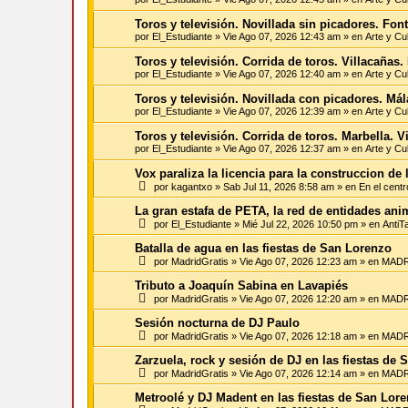
Toros y televisión. Novillada sin picadores. Fo
por
El_Estudiante
»
Vie Ago 07, 2026 12:43 am
» en
Arte y Cu
Toros y televisión. Corrida de toros. Villacaña
por
El_Estudiante
»
Vie Ago 07, 2026 12:40 am
» en
Arte y Cu
Toros y televisión. Novillada con picadores. M
por
El_Estudiante
»
Vie Ago 07, 2026 12:39 am
» en
Arte y Cu
Toros y televisión. Corrida de toros. Marbella. 
por
El_Estudiante
»
Vie Ago 07, 2026 12:37 am
» en
Arte y Cu
Vox paraliza la licencia para la construccion de 
por
kagantxo
»
Sab Jul 11, 2026 8:58 am
» en
En el centr
La gran estafa de PETA, la red de entidades an
por
El_Estudiante
»
Mié Jul 22, 2026 10:50 pm
» en
AntiT
Batalla de agua en las fiestas de San Lorenzo
por
MadridGratis
»
Vie Ago 07, 2026 12:23 am
» en
MADR
Tributo a Joaquín Sabina en Lavapiés
por
MadridGratis
»
Vie Ago 07, 2026 12:20 am
» en
MADR
Sesión nocturna de DJ Paulo
por
MadridGratis
»
Vie Ago 07, 2026 12:18 am
» en
MADR
Zarzuela, rock y sesión de DJ en las fiestas de
por
MadridGratis
»
Vie Ago 07, 2026 12:14 am
» en
MADR
Metroolé y DJ Madent en las fiestas de San Lor