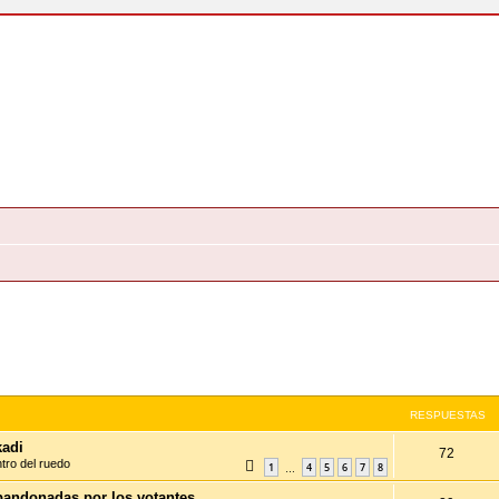
RESPUESTAS
kadi
72
ntro del ruedo
1
4
5
6
7
8
…
bandonadas por los votantes