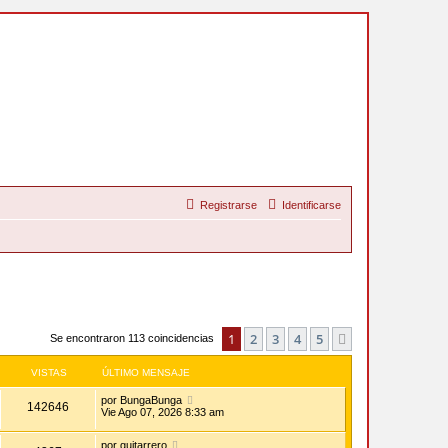
Registrarse
Identificarse
1
2
3
4
5
Siguiente
Se encontraron 113 coincidencias
VISTAS
ÚLTIMO MENSAJE
por
BungaBunga
142646
Vie Ago 07, 2026 8:33 am
por
guitarrero