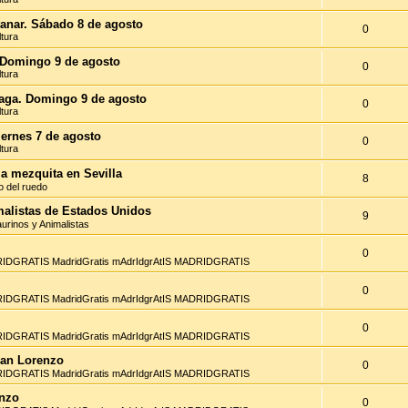
ntanar. Sábado 8 de agosto
0
ltura
s. Domingo 9 de agosto
0
ltura
álaga. Domingo 9 de agosto
0
ltura
Viernes 7 de agosto
0
ltura
la mezquita en Sevilla
8
o del ruedo
imalistas de Estados Unidos
9
aurinos y Animalistas
0
IDGRATIS MadridGratis mAdrIdgrAtIS MADRIDGRATIS
0
IDGRATIS MadridGratis mAdrIdgrAtIS MADRIDGRATIS
0
IDGRATIS MadridGratis mAdrIdgrAtIS MADRIDGRATIS
 San Lorenzo
0
IDGRATIS MadridGratis mAdrIdgrAtIS MADRIDGRATIS
enzo
0