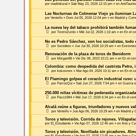
por
madridrural
»
Sab May 23, 2026 12:15 pm
» en
AntiTaurin
Las Nocturnas de Colmenar Viejo ya iluminan L
por
Venteño
»
Dom Jul 05, 2026 12:04 pm
» en
Madrid y Com
La nueva ley del tabaco prohibirá también fumar
por
ToreroZurdo
»
Mié Jul 22, 2026 1:10 am
» en
En el ce
No es Pedro Sánchez, son los socialistas, todo e
por
Sociolisto
»
Jue Jul 30, 2026 10:29 am
» en
Extremist
Renovación de la plaza de toros de Benidorm
por
Morgan88
»
Vie Dic 08, 2023 10:21 am
» en
En el cen
Colombia: como despedida del castrista Petro, i
por
kokosmex
»
Mar Ago 04, 2026 10:11 am
» en
En el c
El Flamingo golpea el corazón industrial ruso: 
por
ParrúsQui
»
Sab Jun 27, 2026 7:54 pm
» en
Guerra e
250.000 niñas víctimas de pederastia organizad
por
Paco1984
»
Mié Jun 17, 2026 6:34 pm
» en
En el cen
Alcalá reúne a figuras, triunfadores y nuevos val
por
Venteño
»
Jue Ago 06, 2026 10:29 am
» en
Madrid y 
Toros y televisión. Corrida de rejones. Villapal
por
El_Estudiante
»
Vie Ago 07, 2026 12:46 am
» en
Arte y Cu
Toros y televisión. Novillada sin picadores. Al
por
El_Estudiante
»
Vie Ago 07, 2026 12:45 am
» en
Arte y Cu