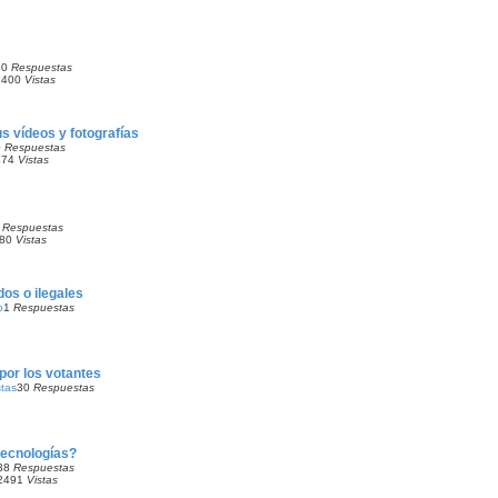
10
Respuestas
2400
Vistas
s vídeos y fotografías
0
Respuestas
474
Vistas
6
Respuestas
80
Vistas
os o ilegales
o
1
Respuestas
por los votantes
stas
30
Respuestas
tecnologías?
38
Respuestas
2491
Vistas