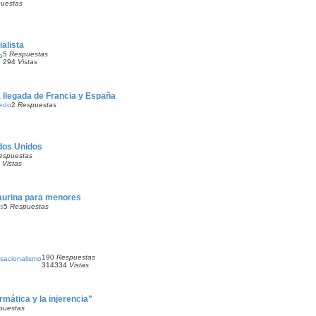
uestas
ialista
5
Respuestas
a
294
Vistas
a llegada de Francia y España
uedo
2
Respuestas
ados Unidos
espuestas
0
Vistas
aurina para menores
as
5
Respuestas
190
Respuestas
sacionalismo
314334
Vistas
rmática y la injerencia"
puestas