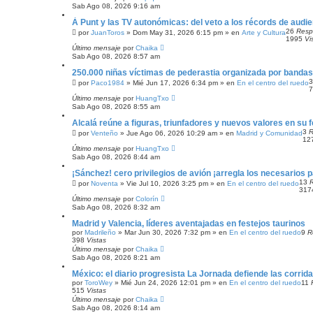
Sab Ago 08, 2026 9:16 am
À Punt y las TV autonómicas: del veto a los récords de audie
26
Resp
por
JuanToros
»
Dom May 31, 2026 6:15 pm
» en
Arte y Cultura
1995
Vi
Último mensaje
por
Chaika
Sab Ago 08, 2026 8:57 am
250.000 niñas víctimas de pederastia organizada por bandas
por
Paco1984
»
Mié Jun 17, 2026 6:34 pm
» en
En el centro del ruedo
Último mensaje
por
HuangTxo
Sab Ago 08, 2026 8:55 am
Alcalá reúne a figuras, triunfadores y nuevos valores en su f
3
R
por
Venteño
»
Jue Ago 06, 2026 10:29 am
» en
Madrid y Comunidad
12
Último mensaje
por
HuangTxo
Sab Ago 08, 2026 8:44 am
¡Sánchez! cero privilegios de avión ¡arregla los necesarios p
13
por
Noventa
»
Vie Jul 10, 2026 3:25 pm
» en
En el centro del ruedo
31
Último mensaje
por
Colorín
Sab Ago 08, 2026 8:32 am
Madrid y Valencia, líderes aventajadas en festejos taurinos
por
Madrileño
»
Mar Jun 30, 2026 7:32 pm
» en
En el centro del ruedo
9
R
398
Vistas
Último mensaje
por
Chaika
Sab Ago 08, 2026 8:21 am
México: el diario progresista La Jornada defiende las corrid
por
ToroWey
»
Mié Jun 24, 2026 12:01 pm
» en
En el centro del ruedo
11
515
Vistas
Último mensaje
por
Chaika
Sab Ago 08, 2026 8:14 am