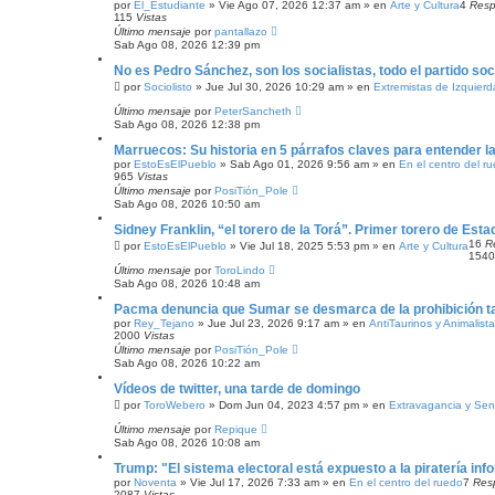
A
por
El_Estudiante
»
Vie Ago 07, 2026 12:37 am
» en
Arte y Cultura
4
Resp
115
N
Vistas
Z
Último mensaje
por
pantallazo
A
Sab Ago 08, 2026 12:39 pm
D
No es Pedro Sánchez, son los socialistas, todo el partido soc
A
por
Sociolisto
»
Jue Jul 30, 2026 10:29 am
» en
Extremistas de Izquierd
Último mensaje
por
PeterSancheth
Sab Ago 08, 2026 12:38 pm
Marruecos: Su historia en 5 párrafos claves para entender l
por
EstoEsElPueblo
»
Sab Ago 01, 2026 9:56 am
» en
En el centro del r
965
Vistas
Último mensaje
por
PosiTión_Pole
Sab Ago 08, 2026 10:50 am
Sidney Franklin, “el torero de la Torá”. Primer torero de Est
16
R
por
EstoEsElPueblo
»
Vie Jul 18, 2025 5:53 pm
» en
Arte y Cultura
154
Último mensaje
por
ToroLindo
Sab Ago 08, 2026 10:48 am
Pacma denuncia que Sumar se desmarca de la prohibición t
por
Rey_Tejano
»
Jue Jul 23, 2026 9:17 am
» en
AntiTaurinos y Animalist
2000
Vistas
Último mensaje
por
PosiTión_Pole
Sab Ago 08, 2026 10:22 am
Vídeos de twitter, una tarde de domingo
por
ToroWebero
»
Dom Jun 04, 2023 4:57 pm
» en
Extravagancia y Sen
Último mensaje
por
Repique
Sab Ago 08, 2026 10:08 am
Trump: "El sistema electoral está expuesto a la piratería info
por
Noventa
»
Vie Jul 17, 2026 7:33 am
» en
En el centro del ruedo
7
Res
2087
Vistas