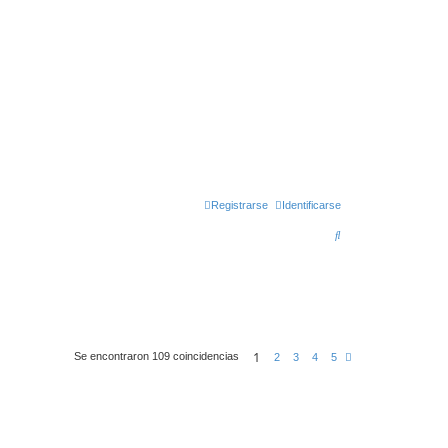
Registrarse
Identificarse
B
u
s
c
a
1
r
Se encontraron 109 coincidencias
S
2
3
4
5
i
g
u
i
e
n
t