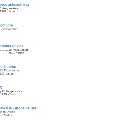
rupo anticastrista
4
Respuestas
1388
Vistas
 octubre
1
Respuestas
Estados Unidos
10
Respuestas
alistas
2520
Vistas
s de toros
13
Respuestas
537
Vistas
OX
18
Respuestas
do
725
Vistas
ina y la Europa del sur
Respuestas
936
Vistas