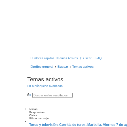
Enlaces rápidos
Temas Activos
Buscar
FAQ
Índice general
Buscar
Temas activos
Temas activos
Ir a búsqueda avanzada
B
B
u
Ú
s
S
c
Q
a
U
Temas
r
E
Respuestas
D
Vistas
A
Último mensaje
A
Toros y televisión. Corrida de toros. Marbella. Viernes 7 de 
V