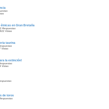
ncia
uestas
stas
 étnicas en Gran Bretaña
32
Respuestas
7622
Vistas
eria taurina
espuestas
7
Vistas
ara la extinción!
Respuestas
74
Vistas
espuestas
as de toros
Respuestas