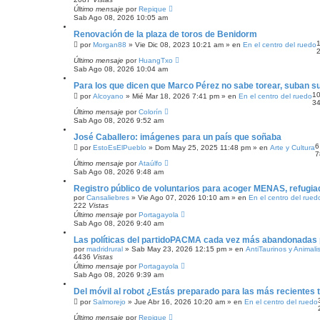
Último mensaje
por
Repique
Sab Ago 08, 2026 10:05 am
Renovación de la plaza de toros de Benidorm
por
Morgan88
»
Vie Dic 08, 2023 10:21 am
» en
En el centro del ruedo
Último mensaje
por
HuangTxo
Sab Ago 08, 2026 10:04 am
Para los que dicen que Marco Pérez no sabe torear, suban su
1
por
Alcoyano
»
Mié Mar 18, 2026 7:41 pm
» en
En el centro del ruedo
3
Último mensaje
por
Colorín
Sab Ago 08, 2026 9:52 am
José Caballero: imágenes para un país que soñaba
por
EstoEsElPueblo
»
Dom May 25, 2025 11:48 pm
» en
Arte y Cultura
7
Último mensaje
por
Ataúlfo
Sab Ago 08, 2026 9:48 am
Registro público de voluntarios para acoger MENAS, refugiad
por
Cansaliebres
»
Vie Ago 07, 2026 10:10 am
» en
En el centro del rued
222
Vistas
Último mensaje
por
Portagayola
Sab Ago 08, 2026 9:40 am
Las políticas del partidoPACMA cada vez más abandonadas 
por
madridrural
»
Sab May 23, 2026 12:15 pm
» en
AntiTaurinos y Animali
4436
Vistas
Último mensaje
por
Portagayola
Sab Ago 08, 2026 9:39 am
Del móvil al robot ¿Estás preparado para las más recientes 
por
Salmorejo
»
Jue Abr 16, 2026 10:20 am
» en
En el centro del ruedo
Último mensaje
por
Repique