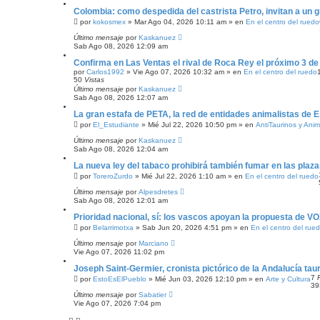
Colombia: como despedida del castrista Petro, invitan a un g
por
kokosmex
»
Mar Ago 04, 2026 10:11 am
» en
En el centro del ruedo
Último mensaje
por
Kaskanuez
Sab Ago 08, 2026 12:09 am
Confirma en Las Ventas el rival de Roca Rey el próximo 3 de
por
Carlos1992
»
Vie Ago 07, 2026 10:32 am
» en
En el centro del ruedo
50
Vistas
Último mensaje
por
Kaskanuez
Sab Ago 08, 2026 12:07 am
La gran estafa de PETA, la red de entidades animalistas de 
por
El_Estudiante
»
Mié Jul 22, 2026 10:50 pm
» en
AntiTaurinos y Anim
Último mensaje
por
Kaskanuez
Sab Ago 08, 2026 12:04 am
La nueva ley del tabaco prohibirá también fumar en las plaza
por
ToreroZurdo
»
Mié Jul 22, 2026 1:10 am
» en
En el centro del ruedo
Último mensaje
por
Alpesdretes
Sab Ago 08, 2026 12:01 am
Prioridad nacional, sí: los vascos apoyan la propuesta de V
por
Belarrimotxa
»
Sab Jun 20, 2026 4:51 pm
» en
En el centro del rue
Último mensaje
por
Marciano
Vie Ago 07, 2026 11:02 pm
Joseph Saint-Germier, cronista pictórico de la Andalucía taur
7
por
EstoEsElPueblo
»
Mié Jun 03, 2026 12:10 pm
» en
Arte y Cultura
3
Último mensaje
por
Sabatier
Vie Ago 07, 2026 7:04 pm