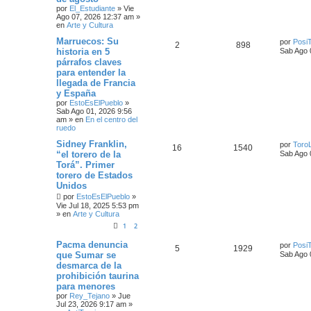
por
El_Estudiante
»
Vie
Ago 07, 2026 12:37 am
»
en
Arte y Cultura
Marruecos: Su
por
Posi
2
898
historia en 5
Sab Ago 
párrafos claves
para entender la
llegada de Francia
y España
por
EstoEsElPueblo
»
Sab Ago 01, 2026 9:56
am
» en
En el centro del
ruedo
Sidney Franklin,
por
Toro
16
1540
“el torero de la
Sab Ago 
Torá”. Primer
torero de Estados
Unidos
por
EstoEsElPueblo
»
Vie Jul 18, 2025 5:53 pm
» en
Arte y Cultura
1
2
Pacma denuncia
por
Posi
5
1929
que Sumar se
Sab Ago 
desmarca de la
prohibición taurina
para menores
por
Rey_Tejano
»
Jue
Jul 23, 2026 9:17 am
»