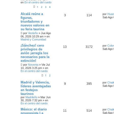
en
En el centro del ruedo
1
2
3
4
Alcalá reúne a
por
Huan
3
114
figuras,
Sab Ago 
triunfadores y
nuevos valores en
su feria taurina
por
Venteño
»
Jue Ago
06, 2026 10:29 am
» en
Madrid y Comunidad
¡Sánchez! cero
por
Color
13
3172
privilegios de
Sab Ago 
avión ¡arregla los
necesarios para la
extinción!
por
Noventa
»
Vie Jul
10, 2026 3:25 pm
» en
En el centro del ruedo
1
2
Madrid y Valencia,
por
Chai
9
395
líderes aventajadas
Sab Ago 
en festejos
taurinos
por
Madrileño
»
Mar Jun
30, 2026 7:32 pm
» en
En el centro del ruedo
México: el diario
por
Chai
11
514
progresista La
Sab Ago 