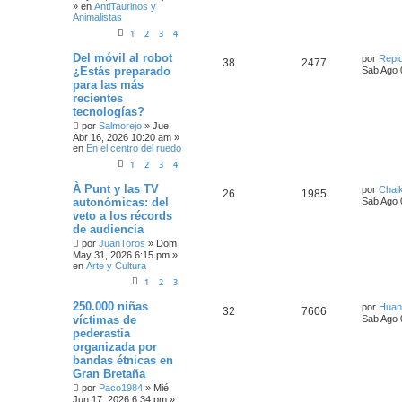
» en
AntiTaurinos y
Animalistas
1
2
3
4
Del móvil al robot
por
Repi
38
2477
¿Estás preparado
Sab Ago 
para las más
recientes
tecnologías?
por
Salmorejo
»
Jue
Abr 16, 2026 10:20 am
»
en
En el centro del ruedo
1
2
3
4
À Punt y las TV
por
Chai
26
1985
autonómicas: del
Sab Ago 
veto a los récords
de audiencia
por
JuanToros
»
Dom
May 31, 2026 6:15 pm
»
en
Arte y Cultura
1
2
3
250.000 niñas
por
Huan
32
7606
víctimas de
Sab Ago 
pederastia
organizada por
bandas étnicas en
Gran Bretaña
por
Paco1984
»
Mié
Jun 17, 2026 6:34 pm
»