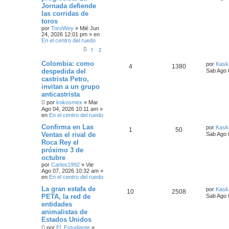
Jornada defiende
las corridas de
toros
por
ToroWey
»
Mié Jun
24, 2026 12:01 pm
» en
En el centro del ruedo
1
2
Colombia: como
por
Kask
4
1380
despedida del
Sab Ago 
castrista Petro,
invitan a un grupo
anticastrista
por
kokosmex
»
Mar
Ago 04, 2026 10:11 am
»
en
En el centro del ruedo
Confirma en Las
por
Kask
1
50
Ventas el rival de
Sab Ago 
Roca Rey el
próximo 3 de
octubre
por
Carlos1992
»
Vie
Ago 07, 2026 10:32 am
»
en
En el centro del ruedo
La gran estafa de
por
Kask
10
2508
PETA, la red de
Sab Ago 
entidades
animalistas de
Estados Unidos
por
El_Estudiante
»