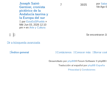
Joseph Saint-
por
Sabat
7
3935
Germier, cronista
Vie Ago 
pictórico de la
Andalucía taurina y
la Europa del sur
por
EstoEsElPueblo
»
Mié Jun 03, 2026 12:10
pm
» en
Arte y Cultura
Se encontraron 1
Ir a búsqueda avanzada
Índice general
Contáctenos
Conocer más
Borrar coo
Desarrollado por
phpBB
® Forum Software © phpBB 
Traducción al español por
phpBB España
Privacidad
|
Condiciones