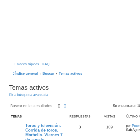
Enlaces rápidos
FAQ
Índice general
Buscar
Temas activos
Temas activos
Ir a búsqueda avanzada
Buscar
Búsqueda Avanzada
Se encontraron 1
TEMAS
RESPUESTAS
VISTAS
ÚLTIMO 
Toros y televisión.
por
Pete
3
109
Corrida de toros.
Sab Ago 
Marbella. Viernes 7
de agosto