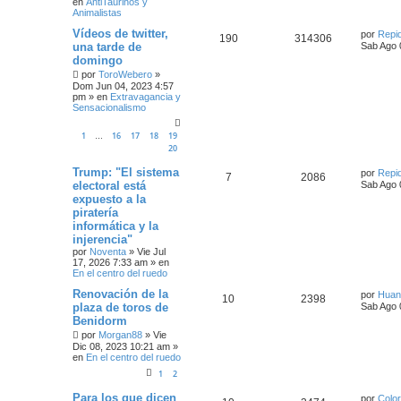
en
AntiTaurinos y
Animalistas
Vídeos de twitter,
por
Repi
190
314306
una tarde de
Sab Ago 
domingo
por
ToroWebero
»
Dom Jun 04, 2023 4:57
pm
» en
Extravagancia y
Sensacionalismo
1
16
17
18
19
…
20
Trump: "El sistema
por
Repi
7
2086
electoral está
Sab Ago 
expuesto a la
piratería
informática y la
injerencia"
por
Noventa
»
Vie Jul
17, 2026 7:33 am
» en
En el centro del ruedo
Renovación de la
por
Huan
10
2398
plaza de toros de
Sab Ago 
Benidorm
por
Morgan88
»
Vie
Dic 08, 2023 10:21 am
»
en
En el centro del ruedo
1
2
Para los que dicen
por
Color