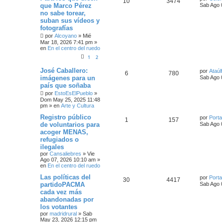
10
3474
que Marco Pérez
Sab Ago 
no sabe torear,
suban sus vídeos y
fotografías
por
Alcoyano
»
Mié
Mar 18, 2026 7:41 pm
»
en
En el centro del ruedo
1
2
José Caballero:
por
Ataúl
6
780
imágenes para un
Sab Ago 
país que soñaba
por
EstoEsElPueblo
»
Dom May 25, 2025 11:48
pm
» en
Arte y Cultura
Registro público
por
Port
1
157
de voluntarios para
Sab Ago 
acoger MENAS,
refugiados o
ilegales
por
Cansaliebres
»
Vie
Ago 07, 2026 10:10 am
»
en
En el centro del ruedo
Las políticas del
por
Port
30
4417
partidoPACMA
Sab Ago 
cada vez más
abandonadas por
los votantes
por
madridrural
»
Sab
May 23, 2026 12:15 pm