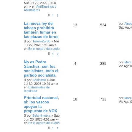
Mié Jul 22, 2026 10:50
pm
» en
AntiTaurinos y
Animalistas
1
2
La nueva ley del
por
Alpe
13
524
tabaco prohibirá
Sab Ago 
también fumar en
las plazas de toros
por
ToreroZurdo
»
Mié
Jul 22, 2026 1:10 am
»
en
En el centro del ruedo
1
2
No es Pedro
por
Marc
4
285
Sánchez, son los
Vie Ago 
socialistas, todo el
partido socialista
por
Sociolisto
»
Jue
Jul 30, 2026 10:29 am
»
en
Extremistas de
Izquierda
Prioridad nacional,
por
Marc
18
723
sí: los vascos
Vie Ago 
apoyan la
propuesta de VOX
por
Belarrimotxa
»
Sab
Jun 20, 2026 4:51 pm
»
en
En el centro del ruedo
1
2