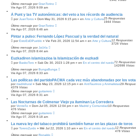
Último mensaje
por
GranTorino
Vie Ago 07, 2026 9:09 am
À Punt y las TV autonómicas: del veto a los récords de audiencia
25
Respuestas
por
JuanToros
»
Dom May 31, 2026 6:15 pm
» en
Arte y Cultura
1944
Vistas
Último mensaje
por
GranTorino
Vie Ago 07, 2026 8:46 am
Pintar a pulso: Fernando López Pascual y la verdad del natural
12
Respuestas
por
EstoEsElPueblo
»
Vie Feb 20, 2026 11:54 am
» en
Arte y Cultura
3726
Vistas
Último mensaje
por
JaUría
Vie Ago 07, 2026 8:44 am
Euzkadiren islamizazioa la Islamización de euzkadi
72
Respuestas
por
BaskoToro
»
Sab Dic 30, 2023 1:28 pm
» en
En el centro del ruedo
142698
Vistas
Último mensaje
por
BungaBunga
Vie Ago 07, 2026 8:33 am
Las políticas del partidoPACMA cada vez más abandonadas por los vota
por
madridrural
»
Sab May 23, 2026 12:15 pm
» en
AntiTaurinos y Animalistas
29
Respue
4379
Vistas
Último mensaje
por
guitarrero
Vie Ago 07, 2026 8:31 am
Las Nocturnas de Colmenar Viejo ya iluminan La Corredera
por
Venteño
»
Dom Jul 05, 2026 12:04 pm
» en
Madrid y Comunidad
10
Respuestas
476
Vistas
Último mensaje
por
guitarrero
Vie Ago 07, 2026 8:18 am
La nueva ley del tabaco prohibirá también fumar en las plazas de toros
12
Respuesta
por
ToreroZurdo
»
Mié Jul 22, 2026 1:10 am
» en
En el centro del ruedo
478
Vistas
Último mensaje
por
Ronaldo