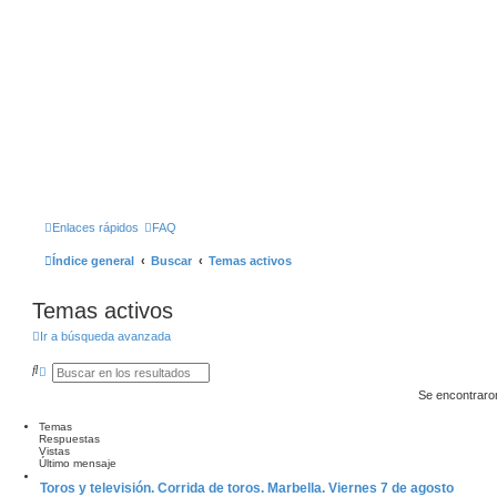
Enlaces rápidos
FAQ
Índice general
Buscar
Temas activos
Temas activos
Ir a búsqueda avanzada
B
B
u
Ú
Se encontraro
s
S
c
Q
a
U
Temas
r
E
Respuestas
D
Vistas
A
Último mensaje
A
Toros y televisión. Corrida de toros. Marbella. Viernes 7 de agosto
V