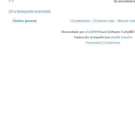
Se encontraro
Ir a búsqueda avanzada
Índice general
Contáctenos
Conocer más
Borrar coo
Desarrollado por
phpBB
® Forum Software © phpBB 
Traducción al español por
phpBB España
Privacidad
|
Condiciones