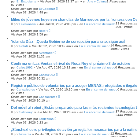
A
por
El_Estudiante
»
Vie Ago 07, 2026 12:37 am
» en
Arte y Cultura
1
Respuestas
87
N
Vistas
Z
Último mensaje
por
El Codorniz
A
Vie Ago 07, 2026 4:48 pm
D
Miles de jóvenes huyen en chanclas de Marruecos por la frontera con C
A
33
Respuestas
por
Hueskonsin
»
Jue Jul 30, 2026 4:03 pm
» en
En el centro del ruedo
2057
Vistas
Último mensaje
por
RotoR
Vie Ago 07, 2026 1:59 pm
Yolanda Díaz: ¡Queda Gobierno de corrupción para rato, sigan así!
14
Respuestas
por
RotoR
»
Mié Oct 22, 2025 10:42 am
» en
En el centro del ruedo
16950
Vistas
Último mensaje
por
Aventador
Vie Ago 07, 2026 11:32 am
Confirma en Las Ventas el rival de Roca Rey el próximo 3 de octubre
por
Carlos1992
»
Vie Ago 07, 2026 10:32 am
» en
En el centro del ruedo
0
Respuestas
33
Vistas
Último mensaje
por
Carlos1992
Vie Ago 07, 2026 10:32 am
Registro público de voluntarios para acoger MENAS, refugiados o ilegal
por
Cansaliebres
»
Vie Ago 07, 2026 10:10 am
» en
En el centro del ruedo
0
Respuestas
29
Vistas
Último mensaje
por
Cansaliebres
Vie Ago 07, 2026 10:10 am
Del móvil al robot ¿Estás preparado para las más recientes tecnologías
37
Respuestas
por
Salmorejo
»
Jue Abr 16, 2026 10:20 am
» en
En el centro del ruedo
2444
Vistas
Último mensaje
por
Tordesillas
Vie Ago 07, 2026 9:23 am
¡Sánchez! cero privilegios de avión ¡arregla los necesarios para la extin
12
Respuestas
por
Noventa
»
Vie Jul 10, 2026 3:25 pm
» en
En el centro del ruedo
2942
Vistas