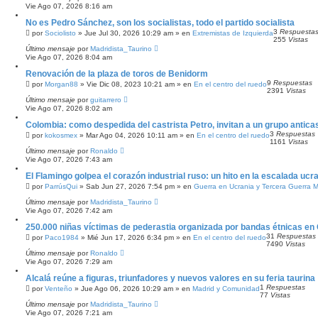
Vie Ago 07, 2026 8:16 am
No es Pedro Sánchez, son los socialistas, todo el partido socialista
3
Respuesta
por
Sociolisto
»
Jue Jul 30, 2026 10:29 am
» en
Extremistas de Izquierda
255
Vistas
Último mensaje
por
Madridista_Taurino
Vie Ago 07, 2026 8:04 am
Renovación de la plaza de toros de Benidorm
9
Respuestas
por
Morgan88
»
Vie Dic 08, 2023 10:21 am
» en
En el centro del ruedo
2391
Vistas
Último mensaje
por
guitarrero
Vie Ago 07, 2026 8:02 am
Colombia: como despedida del castrista Petro, invitan a un grupo anticas
3
Respuestas
por
kokosmex
»
Mar Ago 04, 2026 10:11 am
» en
En el centro del ruedo
1161
Vistas
Último mensaje
por
Ronaldo
Vie Ago 07, 2026 7:43 am
El Flamingo golpea el corazón industrial ruso: un hito en la escalada ucr
por
ParrúsQui
»
Sab Jun 27, 2026 7:54 pm
» en
Guerra en Ucrania y Tercera Guerra M
Último mensaje
por
Madridista_Taurino
Vie Ago 07, 2026 7:42 am
250.000 niñas víctimas de pederastia organizada por bandas étnicas en
31
Respuestas
por
Paco1984
»
Mié Jun 17, 2026 6:34 pm
» en
En el centro del ruedo
7490
Vistas
Último mensaje
por
Ronaldo
Vie Ago 07, 2026 7:29 am
Alcalá reúne a figuras, triunfadores y nuevos valores en su feria taurina
1
Respuestas
por
Venteño
»
Jue Ago 06, 2026 10:29 am
» en
Madrid y Comunidad
77
Vistas
Último mensaje
por
Madridista_Taurino
Vie Ago 07, 2026 7:21 am