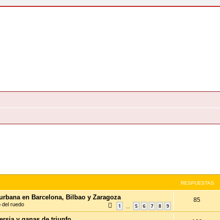
RESPUESTAS
 urbana en Barcelona, Bilbao y Zaragoza
85
o del ruedo
1
5
6
7
8
9
…
ersia y ganas de triunfo