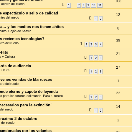
108
l centro del ruedo
1
7
8
9
10
11
…
 espectáculo y sello de calidad
12
ntro del ruedo
1
2
a… y los medios nos tienen ahítos
8
pinto. Cajón de Sastre
s recientes tecnologías?
39
ntro del ruedo
1
2
3
4
-Hito
21
e y Cultura
1
2
3
ords de audiencia
27
Cultura
1
2
3
jóvenes venidas de Marruecos
1
ntro del ruedo
uende eterno y capote de leyenda
22
o para los toreros del mundo. Para tu torero
1
2
3
necesarios para la extinción!
14
 del ruedo
1
2
próximo 3 de octubre
2
o del ruedo
bandonadas por los votantes