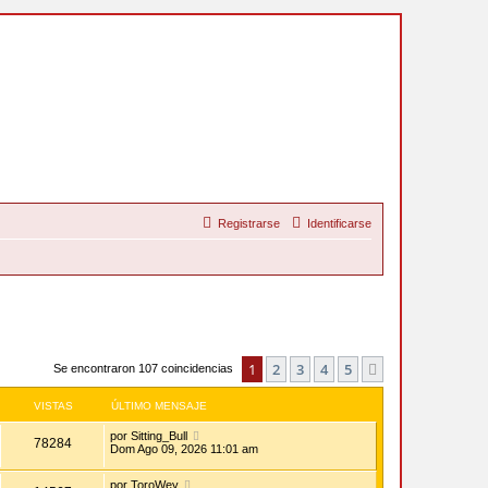
Registrarse
Identificarse
1
2
3
4
5
Siguiente
Se encontraron 107 coincidencias
VISTAS
ÚLTIMO MENSAJE
por
Sitting_Bull
78284
Dom Ago 09, 2026 11:01 am
por
ToroWey