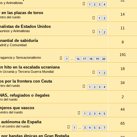
31
os y Animalistas
1
2
3
4
 en las plazas de toros
14
ntro del ruedo
1
2
imalistas de Estados Unidos
11
aurinos y Animalistas
1
2
anantial de sabiduría
8
drid y Comunidad
191
vagancia y Sensacionalismo
1
16
17
18
19
20
…
un hito en la escalada ucraniana
18
n Ucrania y Tercera Guerra Mundial
1
2
s por la frontera con Ceuta
34
ntro del ruedo
1
2
3
4
NAS, refugiados o ilegales
2
ro del ruedo
anjeros que vascos
44
centro del ruedo
1
2
3
4
5
d autónoma de España
65
n el centro del ruedo
1
3
4
5
6
7
…
a por bandas étnicas en Gran Bretaña