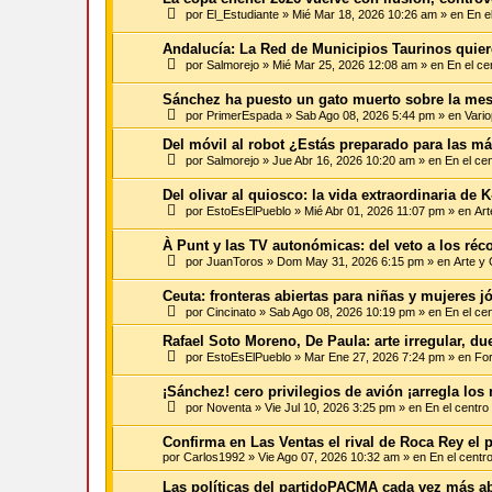
por
El_Estudiante
»
Mié Mar 18, 2026 10:26 am
» en
En e
Andalucía: La Red de Municipios Taurinos quiere
por
Salmorejo
»
Mié Mar 25, 2026 12:08 am
» en
En el ce
Sánchez ha puesto un gato muerto sobre la mes
por
PrimerEspada
»
Sab Ago 08, 2026 5:44 pm
» en
Vario
Del móvil al robot ¿Estás preparado para las má
por
Salmorejo
»
Jue Abr 16, 2026 10:20 am
» en
En el ce
Del olivar al quiosco: la vida extraordinaria de K
por
EstoEsElPueblo
»
Mié Abr 01, 2026 11:07 pm
» en
Art
À Punt y las TV autonómicas: del veto a los réc
por
JuanToros
»
Dom May 31, 2026 6:15 pm
» en
Arte y 
Ceuta: fronteras abiertas para niñas y mujeres 
por
Cincinato
»
Sab Ago 08, 2026 10:19 pm
» en
En el ce
Rafael Soto Moreno, De Paula: arte irregular, d
por
EstoEsElPueblo
»
Mar Ene 27, 2026 7:24 pm
» en
For
¡Sánchez! cero privilegios de avión ¡arregla los 
por
Noventa
»
Vie Jul 10, 2026 3:25 pm
» en
En el centro
Confirma en Las Ventas el rival de Roca Rey el 
por
Carlos1992
»
Vie Ago 07, 2026 10:32 am
» en
En el centr
Las políticas del partidoPACMA cada vez más a