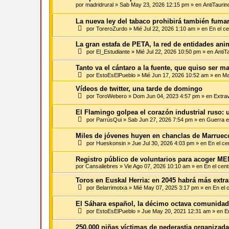
por
madridrural
»
Sab May 23, 2026 12:15 pm
» en
AntiTaurin
La nueva ley del tabaco prohibirá también fumar
por
ToreroZurdo
»
Mié Jul 22, 2026 1:10 am
» en
En el ce
La gran estafa de PETA, la red de entidades an
por
El_Estudiante
»
Mié Jul 22, 2026 10:50 pm
» en
AntiT
Tanto va el cántaro a la fuente, que quiso ser m
por
EstoEsElPueblo
»
Mié Jun 17, 2026 10:52 am
» en
Ma
Vídeos de twitter, una tarde de domingo
por
ToroWebero
»
Dom Jun 04, 2023 4:57 pm
» en
Extra
El Flamingo golpea el corazón industrial ruso: 
por
ParrúsQui
»
Sab Jun 27, 2026 7:54 pm
» en
Guerra e
Miles de jóvenes huyen en chanclas de Marrueco
por
Hueskonsin
»
Jue Jul 30, 2026 4:03 pm
» en
En el ce
Registro público de voluntarios para acoger ME
por
Cansaliebres
»
Vie Ago 07, 2026 10:10 am
» en
En el cent
Toros en Euskal Herria: en 2045 habrá más extr
por
Belarrimotxa
»
Mié May 07, 2025 3:17 pm
» en
En el 
El Sáhara español, la décimo octava comunida
por
EstoEsElPueblo
»
Jue May 20, 2021 12:31 am
» en
E
250.000 niñas víctimas de pederastia organizad