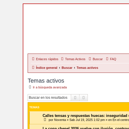
Enlaces rápidos
Temas Activos
Buscar
FAQ
Índice general
Buscar
Temas activos
Temas activos
Ir a búsqueda avanzada
Buscar
Búsqueda Avanzada
TEMAS
Calles tensas y respuestas huecas: inseguridad
por
Noventa
»
Sab Jul 19, 2025 1:02 pm
» en
En el centr
La copa chenel 2026 vuelve con ilusión, controv