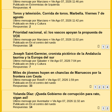
Último mensaje por
Marciano
«
Vie Ago 07, 2026 11:46 pm
Publicado en
Extremistas de Izquierda
Respuestas:
4
Toros y televisión. Corrida de toros. Marbella. Viernes 7 de
agosto
Último mensaje por
Marciano
«
Vie Ago 07, 2026 11:42 pm
Publicado en
Arte y Cultura
Respuestas:
2
Prioridad nacional, sí: los vascos apoyan la propuesta de
VOX
Último mensaje por
Marciano
«
Vie Ago 07, 2026 11:02 pm
Publicado en
En el centro del ruedo
Respuestas:
18
1
2
Joseph Saint-Germier, cronista pictórico de la Andalucía
taurina y la Europa del sur
Último mensaje por
Sabatier
«
Vie Ago 07, 2026 7:04 pm
Publicado en
Arte y Cultura
Respuestas:
7
Miles de jóvenes huyen en chanclas de Marruecos por la
frontera con Ceuta
Último mensaje por
RotoR
«
Vie Ago 07, 2026 1:59 pm
Publicado en
En el centro del ruedo
Respuestas:
33
1
2
3
4
Yolanda Díaz: ¡Queda Gobierno de corrupción para rato,
sigan así!
Último mensaje por
Aventador
«
Vie Ago 07, 2026 11:32 am
Publicado en
En el centro del ruedo
Respuestas:
14
1
2