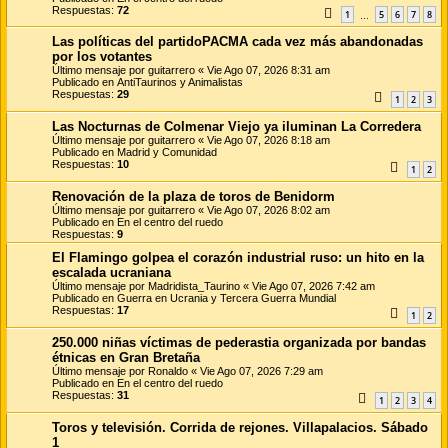
Respuestas:
72
1
5
6
7
8
…
Las políticas del partidoPACMA cada vez más abandonadas
por los votantes
Último mensaje por
guitarrero
«
Vie Ago 07, 2026 8:31 am
Publicado en
AntiTaurinos y Animalistas
Respuestas:
29
1
2
3
Las Nocturnas de Colmenar Viejo ya iluminan La Corredera
Último mensaje por
guitarrero
«
Vie Ago 07, 2026 8:18 am
Publicado en
Madrid y Comunidad
Respuestas:
10
1
2
Renovación de la plaza de toros de Benidorm
Último mensaje por
guitarrero
«
Vie Ago 07, 2026 8:02 am
Publicado en
En el centro del ruedo
Respuestas:
9
El Flamingo golpea el corazón industrial ruso: un hito en la
escalada ucraniana
Último mensaje por
Madridista_Taurino
«
Vie Ago 07, 2026 7:42 am
Publicado en
Guerra en Ucrania y Tercera Guerra Mundial
Respuestas:
17
1
2
250.000 niñas víctimas de pederastia organizada por bandas
étnicas en Gran Bretaña
Último mensaje por
Ronaldo
«
Vie Ago 07, 2026 7:29 am
Publicado en
En el centro del ruedo
Respuestas:
31
1
2
3
4
Toros y televisión. Corrida de rejones. Villapalacios. Sábado
1