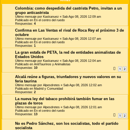
Colombia: como despedida del castrista Petro, invitan a un
grupo anticastrista
Último mensaje por
Kaskanuez
«
Sab Ago 08, 2026 12:09 am
Publicado en
En el centro del ruedo
Respuestas:
4
Confirma en Las Ventas el rival de Roca Rey el próximo 3 de
octubre
Último mensaje por
Kaskanuez
«
Sab Ago 08, 2026 12:07 am
Publicado en
En el centro del ruedo
Respuestas:
1
La gran estafa de PETA, la red de entidades animalistas de
Estados Unidos
Último mensaje por
Kaskanuez
«
Sab Ago 08, 2026 12:04 am
Publicado en
AntiTaurinos y Animalistas
Respuestas:
10
1
2
Alcalá reúne a figuras, triunfadores y nuevos valores en su
feria taurina
Último mensaje por
Alpesdretes
«
Sab Ago 08, 2026 12:02 am
Publicado en
Madrid y Comunidad
Respuestas:
2
La nueva ley del tabaco prohibirá también fumar en las
plazas de toros
Último mensaje por
Alpesdretes
«
Sab Ago 08, 2026 12:01 am
Publicado en
En el centro del ruedo
Respuestas:
13
1
2
No es Pedro Sánchez, son los socialistas, todo el partido
socialista