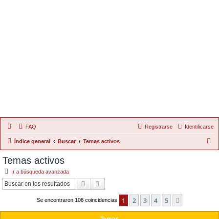
FAQ
Registrarse
Identificarse
B
Índice general
Buscar
Temas activos
u
Temas activos
s
Ir a búsqueda avanzada
c
Buscar
Búsqueda Avanzada
a
1
2
3
4
5
Siguiente
r
Se encontraron 108 coincidencias
Temas