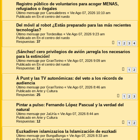
Registro público de voluntarios para acoger MENAS,
refugiados o ilegales
Último mensaje por
Cansaliebres
«
Vie Ago 07, 2026 10:10 am
Publicado en
En el centro del ruedo
Del móvil al robot ¿Estás preparado para las más recientes
tecnologías?
Último mensaje por
Tordesillas
«
Vie Ago 07, 2026 9:23 am
Publicado en
En el centro del ruedo
Respuestas:
37
1
2
3
4
¡Sánchez! cero privilegios de avión ¡arregla los necesarios
para la extinción!
Último mensaje por
GranTorino
«
Vie Ago 07, 2026 9:09 am
Publicado en
En el centro del ruedo
Respuestas:
12
1
2
À Punt y las TV autonómicas: del veto a los récords de
audiencia
Último mensaje por
GranTorino
«
Vie Ago 07, 2026 8:46 am
Publicado en
Arte y Cultura
Respuestas:
25
1
2
3
Pintar a pulso: Fernando López Pascual y la verdad del
natural
Último mensaje por
JaUría
«
Vie Ago 07, 2026 8:44 am
Publicado en
Arte y Cultura
Respuestas:
12
1
2
Euzkadiren islamizazioa la Islamización de euzkadi
Último mensaje por
BungaBunga
«
Vie Ago 07, 2026 8:33 am
Publicado en
En el centro del ruedo