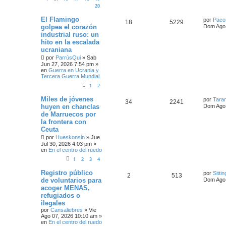
20
El Flamingo
por
Paco
18
5229
golpea el corazón
Dom Ago 
industrial ruso: un
hito en la escalada
ucraniana
por
ParrúsQui
»
Sab
Jun 27, 2026 7:54 pm
»
en
Guerra en Ucrania y
Tercera Guerra Mundial
1
2
Miles de jóvenes
por
Taran
34
2241
huyen en chanclas
Dom Ago 
de Marruecos por
la frontera con
Ceuta
por
Hueskonsin
»
Jue
Jul 30, 2026 4:03 pm
»
en
En el centro del ruedo
1
2
3
4
Registro público
por
Sittin
2
513
de voluntarios para
Dom Ago 
acoger MENAS,
refugiados o
ilegales
por
Cansaliebres
»
Vie
Ago 07, 2026 10:10 am
»
en
En el centro del ruedo