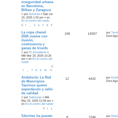
inseguridad urbana
en Barcelona,
Bilbao y Zaragoza
por
Noventa
»
Sab Jul
19, 2025 1:02 pm
» en
En el centro del ruedo
1
5
6
7
8
9
…
La copa chenel
por
Toro
108
14567
2026 vuelve con
Dom Ago 
ilusión,
controversia y
ganas de triunfo
por
El_Estudiante
»
Mié Mar 18, 2026 10:26
am
» en
En el centro del
ruedo
1
7
8
9
10
11
…
Andalucía: La Red
por
Esto
12
4442
de Municipios
Dom Ago 
Taurinos quiere
espectáculo y sello
de calidad
por
Salmorejo
»
Mié
Mar 25, 2026 12:08 am
»
en
En el centro del ruedo
1
2
Sánchez ha puesto
por
Redo
8
1546