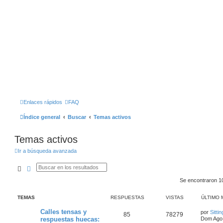
Enlaces rápidos
FAQ
Índice general
Buscar
Temas activos
Temas activos
Ir a búsqueda avanzada
Buscar
Búsqueda Avanzada
Se encontraron 1
TEMAS
RESPUESTAS
VISTAS
ÚLTIMO 
Calles tensas y
por
Sittin
85
78279
respuestas huecas:
Dom Ago 