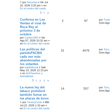
por
Noventa
»
Vie Jul
10, 2026 3:25 pm
» en
En el centro del ruedo
1
2
Confirma en Las
por
Turb
2
97
Ventas el rival de
Dom Ago 
Roca Rey el
próximo 3 de
octubre
por
Carlos1992
»
Vie
Ago 07, 2026 10:32 am
»
en
En el centro del ruedo
Las políticas del
por
Toro
31
4476
partidoPACMA
Dom Ago 
cada vez más
abandonadas por
los votantes
por
madridrural
»
Sab
May 23, 2026 12:15 pm
» en
AntiTaurinos y
Animalistas
1
2
3
4
La nueva ley del
por
Toro
14
557
tabaco prohibirá
Dom Ago 
también fumar en
las plazas de toros
por
ToreroZurdo
»
Mié
Jul 22, 2026 1:10 am
»
en
En el centro del ruedo