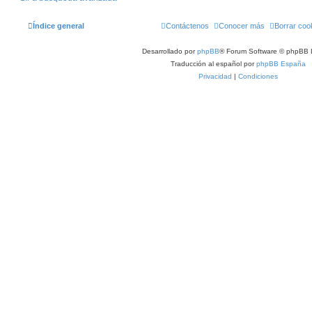
Índice general
Contáctenos
Conocer más
Borrar coo
Desarrollado por
phpBB
® Forum Software © phpBB 
Traducción al español por
phpBB España
Privacidad
|
Condiciones