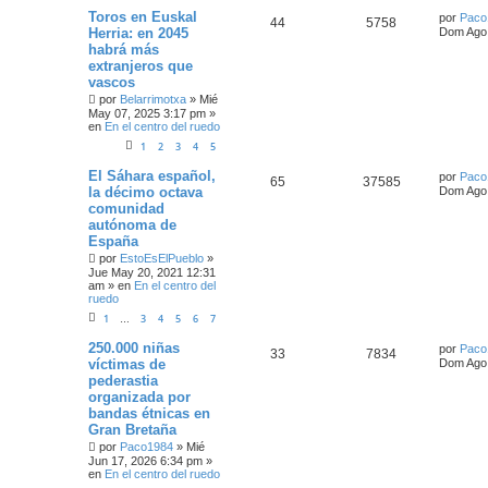
Toros en Euskal
por
Paco
44
5758
Herria: en 2045
Dom Ago 
habrá más
extranjeros que
vascos
por
Belarrimotxa
»
Mié
May 07, 2025 3:17 pm
»
en
En el centro del ruedo
1
2
3
4
5
El Sáhara español,
por
Paco
65
37585
la décimo octava
Dom Ago 
comunidad
autónoma de
España
por
EstoEsElPueblo
»
Jue May 20, 2021 12:31
am
» en
En el centro del
ruedo
1
3
4
5
6
7
…
250.000 niñas
por
Paco
33
7834
víctimas de
Dom Ago 
pederastia
organizada por
bandas étnicas en
Gran Bretaña
por
Paco1984
»
Mié
Jun 17, 2026 6:34 pm
»
en
En el centro del ruedo