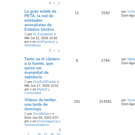
1
2
La gran estafa de
por
Turb
11
2540
PETA, la red de
Dom Ago 
entidades
animalistas de
Estados Unidos
por
El_Estudiante
»
Mié Jul 22, 2026 10:50
pm
» en
AntiTaurinos y
Animalistas
1
2
Tanto va el cántaro
por
Sittin
8
2794
a la fuente, que
Dom Ago 
quiso ser
manantial de
sabiduría
por
EstoEsElPueblo
»
Mié Jun 17, 2026 10:52
am
» en
Madrid y
Comunidad
Vídeos de twitter,
por
Taran
191
314581
una tarde de
Dom Ago 
domingo
por
ToroWebero
»
Dom Jun 04, 2023 4:57
pm
» en
Extravagancia y
Sensacionalismo
1
16
17
18
19
…