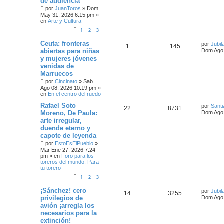
de audiencia
por
JuanToros
»
Dom
May 31, 2026 6:15 pm
»
en
Arte y Cultura
1
2
3
Ceuta: fronteras
por
Jubil
1
145
abiertas para niñas
Dom Ago 
y mujeres jóvenes
venidas de
Marruecos
por
Cincinato
»
Sab
Ago 08, 2026 10:19 pm
»
en
En el centro del ruedo
Rafael Soto
por
Santi
22
8731
Moreno, De Paula:
Dom Ago 
arte irregular,
duende eterno y
capote de leyenda
por
EstoEsElPueblo
»
Mar Ene 27, 2026 7:24
pm
» en
Foro para los
toreros del mundo. Para
tu torero
1
2
3
¡Sánchez! cero
por
Jubil
14
3255
privilegios de
Dom Ago 
avión ¡arregla los
necesarios para la
extinción!