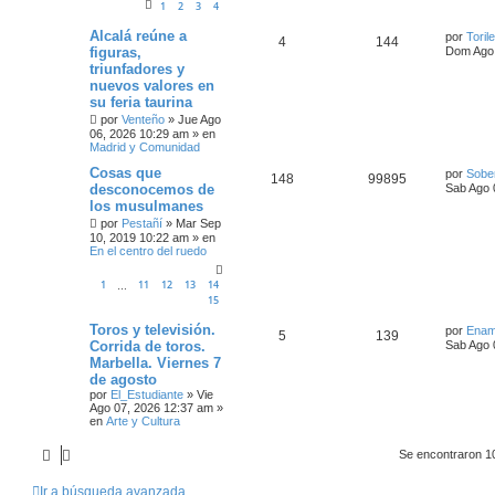
1
2
3
4
Alcalá reúne a
por
Toril
4
144
figuras,
Dom Ago 
triunfadores y
nuevos valores en
su feria taurina
por
Venteño
»
Jue Ago
06, 2026 10:29 am
» en
Madrid y Comunidad
Cosas que
por
Sobe
148
99895
desconocemos de
Sab Ago 
los musulmanes
por
Pestañí
»
Mar Sep
10, 2019 10:22 am
» en
En el centro del ruedo
1
11
12
13
14
…
15
Toros y televisión.
por
Enam
5
139
Corrida de toros.
Sab Ago 
Marbella. Viernes 7
de agosto
por
El_Estudiante
»
Vie
Ago 07, 2026 12:37 am
»
en
Arte y Cultura
Se encontraron 1
Ir a búsqueda avanzada