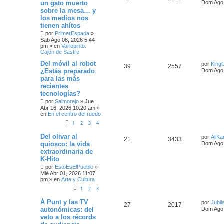
un gato muerto
Dom Ago 
sobre la mesa… y
los medios nos
tienen ahítos
por
PrimerEspada
»
Sab Ago 08, 2026 5:44
pm
» en
Variopinto.
Cajón de Sastre
Del móvil al robot
por
KingC
39
2557
¿Estás preparado
Dom Ago 
para las más
recientes
tecnologías?
por
Salmorejo
»
Jue
Abr 16, 2026 10:20 am
»
en
En el centro del ruedo
1
2
3
4
Del olivar al
por
AliKa
21
3433
quiosco: la vida
Dom Ago 
extraordinaria de
K-Hito
por
EstoEsElPueblo
»
Mié Abr 01, 2026 11:07
pm
» en
Arte y Cultura
1
2
3
À Punt y las TV
por
Jubil
27
2017
autonómicas: del
Dom Ago 
veto a los récords