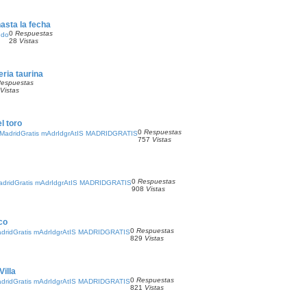
asta la fecha
0
Respuestas
edo
28
Vistas
eria taurina
espuestas
Vistas
l toro
0
Respuestas
adridGratis mAdrIdgrAtIS MADRIDGRATIS
757
Vistas
0
Respuestas
ridGratis mAdrIdgrAtIS MADRIDGRATIS
908
Vistas
co
0
Respuestas
ridGratis mAdrIdgrAtIS MADRIDGRATIS
829
Vistas
Villa
0
Respuestas
ridGratis mAdrIdgrAtIS MADRIDGRATIS
821
Vistas