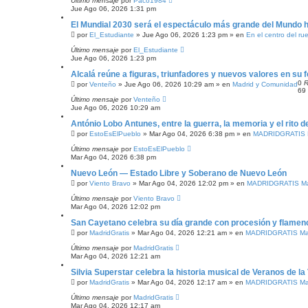
Último mensaje
por
Paco1984
Jue Ago 06, 2026 1:31 pm
El Mundial 2030 será el espectáculo más grande del Mundo h
por
El_Estudiante
»
Jue Ago 06, 2026 1:23 pm
» en
En el centro del ru
Último mensaje
por
El_Estudiante
Jue Ago 06, 2026 1:23 pm
Alcalá reúne a figuras, triunfadores y nuevos valores en su f
0
R
por
Venteño
»
Jue Ago 06, 2026 10:29 am
» en
Madrid y Comunidad
69
Último mensaje
por
Venteño
Jue Ago 06, 2026 10:29 am
António Lobo Antunes, entre la guerra, la memoria y el rito de
por
EstoEsElPueblo
»
Mar Ago 04, 2026 6:38 pm
» en
MADRIDGRATIS M
Último mensaje
por
EstoEsElPueblo
Mar Ago 04, 2026 6:38 pm
Nuevo León — Estado Libre y Soberano de Nuevo León
por
Viento Bravo
»
Mar Ago 04, 2026 12:02 pm
» en
MADRIDGRATIS Mad
Último mensaje
por
Viento Bravo
Mar Ago 04, 2026 12:02 pm
San Cayetano celebra su día grande con procesión y flamen
por
MadridGratis
»
Mar Ago 04, 2026 12:21 am
» en
MADRIDGRATIS Mad
Último mensaje
por
MadridGratis
Mar Ago 04, 2026 12:21 am
Silvia Superstar celebra la historia musical de Veranos de la 
por
MadridGratis
»
Mar Ago 04, 2026 12:17 am
» en
MADRIDGRATIS Mad
Último mensaje
por
MadridGratis
Mar Ago 04, 2026 12:17 am