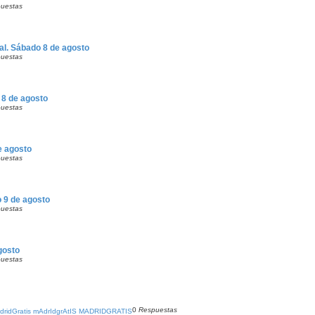
uestas
eal. Sábado 8 de agosto
uestas
o 8 de agosto
uestas
e agosto
uestas
o 9 de agosto
uestas
agosto
uestas
0
Respuestas
ridGratis mAdrIdgrAtIS MADRIDGRATIS