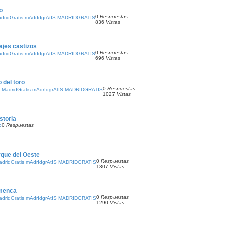
o
0
Respuestas
ridGratis mAdrIdgrAtIS MADRIDGRATIS
836
Vistas
ajes castizos
0
Respuestas
ridGratis mAdrIdgrAtIS MADRIDGRATIS
696
Vistas
 del toro
0
Respuestas
MadridGratis mAdrIdgrAtIS MADRIDGRATIS
1027
Vistas
storia
o
0
Respuestas
rque del Oeste
0
Respuestas
ridGratis mAdrIdgrAtIS MADRIDGRATIS
1307
Vistas
amenca
0
Respuestas
ridGratis mAdrIdgrAtIS MADRIDGRATIS
1290
Vistas