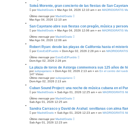
Soleá Morente, gran concierto de las fiestas de San Cayetan
por
MadridGratis
»
Mar Ago 04, 2026 12:10 am
» en
MADRIDGRATIS Mad
Último mensaje
por
MadridGratis
Mar Ago 04, 2026 12:10 am
San Cayetano abre sus fiestas con pregón, música y person
por
MadridGratis
»
Mar Ago 04, 2026 12:06 am
» en
MADRIDGRATIS Mad
Último mensaje
por
MadridGratis
Mar Ago 04, 2026 12:06 am
Robert Ryan: desde las playas de California hasta el misterio
por
EstoEsElPueblo
»
Dom Ago 02, 2026 2:28 pm
» en
MADRIDGRATIS 
Último mensaje
por
EstoEsElPueblo
Dom Ago 02, 2026 2:28 pm
La plaza de toros de Astorga conmemora sus 125 años de hi
por
subpajariano
»
Dom Ago 02, 2026 2:13 am
» en
En el centro del rued
147
Vistas
Último mensaje
por
subpajariano
Dom Ago 02, 2026 2:13 am
Cuban Sound Project: una noche de música cubana en el Pa
por
MadridGratis
»
Sab Ago 01, 2026 12:25 am
» en
MADRIDGRATIS Mad
Último mensaje
por
MadridGratis
Sab Ago 01, 2026 12:25 am
Sandra Carrasco y David de Arahal: sevillanas con alma fl
por
MadridGratis
»
Sab Ago 01, 2026 12:23 am
» en
MADRIDGRATIS Mad
Último mensaje
por
MadridGratis
Sab Ago 01, 2026 12:23 am