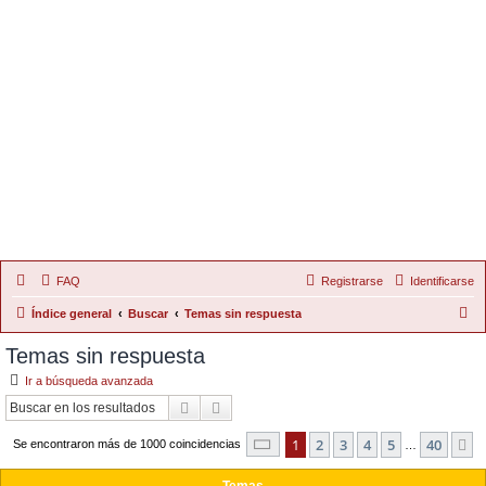
FAQ
Registrarse
Identificarse
B
Índice general
Buscar
Temas sin respuesta
u
Temas sin respuesta
s
Ir a búsqueda avanzada
c
Buscar
Búsqueda Avanzada
a
Página
1
de
40
1
2
3
4
5
40
S
r
Se encontraron más de 1000 coincidencias
…
Temas