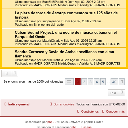
Último mensaje por
EstoEsElPueblo
«
Dom Ago 02, 2026 2:28 pm
Publicado en
MADRIDGRATIS MadridGratis mAdrIdgrAtIS MADRIDGRATIS
La plaza de toros de Astorga conmemora sus 125 años de
historia
Último mensaje por
subpajariano
«
Dom Ago 02, 2026 2:13 am
Publicado en
En el centro del ruedo
Cuban Sound Project: una noche de música cubana en el
Parque del Oeste
Último mensaje por
MadridGratis
«
Sab Ago 01, 2026 12:25 am
Publicado en
MADRIDGRATIS MadridGratis mAdrIdgrAtIS MADRIDGRATIS
Sandra Carrasco y David de Arahal: sevillanas con alma
flamenca
Último mensaje por
MadridGratis
«
Sab Ago 01, 2026 12:23 am
Publicado en
MADRIDGRATIS MadridGratis mAdrIdgrAtIS MADRIDGRATIS
Página
1
de
40
1
2
3
4
5
40
S
Se encontraron más de 1000 coincidencias
…
Ir a
Índice general
Borrar cookies
Todos los horarios son
UTC+02:00
Contáctenos
Conocer más
Desarrollado por
phpBB
® Forum Software © phpBB Limited
Traducción al español por
phpBB España