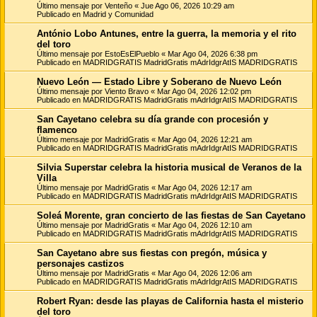
Último mensaje por
Venteño
«
Jue Ago 06, 2026 10:29 am
Publicado en
Madrid y Comunidad
António Lobo Antunes, entre la guerra, la memoria y el rito
del toro
Último mensaje por
EstoEsElPueblo
«
Mar Ago 04, 2026 6:38 pm
Publicado en
MADRIDGRATIS MadridGratis mAdrIdgrAtIS MADRIDGRATIS
Nuevo León — Estado Libre y Soberano de Nuevo León
Último mensaje por
Viento Bravo
«
Mar Ago 04, 2026 12:02 pm
Publicado en
MADRIDGRATIS MadridGratis mAdrIdgrAtIS MADRIDGRATIS
San Cayetano celebra su día grande con procesión y
flamenco
Último mensaje por
MadridGratis
«
Mar Ago 04, 2026 12:21 am
Publicado en
MADRIDGRATIS MadridGratis mAdrIdgrAtIS MADRIDGRATIS
Silvia Superstar celebra la historia musical de Veranos de la
Villa
Último mensaje por
MadridGratis
«
Mar Ago 04, 2026 12:17 am
Publicado en
MADRIDGRATIS MadridGratis mAdrIdgrAtIS MADRIDGRATIS
Soleá Morente, gran concierto de las fiestas de San Cayetano
Último mensaje por
MadridGratis
«
Mar Ago 04, 2026 12:10 am
Publicado en
MADRIDGRATIS MadridGratis mAdrIdgrAtIS MADRIDGRATIS
San Cayetano abre sus fiestas con pregón, música y
personajes castizos
Último mensaje por
MadridGratis
«
Mar Ago 04, 2026 12:06 am
Publicado en
MADRIDGRATIS MadridGratis mAdrIdgrAtIS MADRIDGRATIS
Robert Ryan: desde las playas de California hasta el misterio
del toro