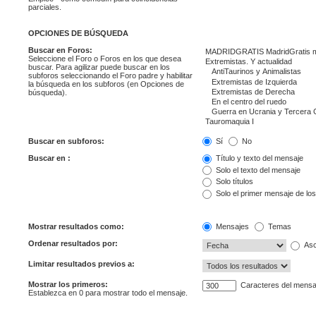
parciales.
OPCIONES DE BÚSQUEDA
Buscar en Foros:
Seleccione el Foro o Foros en los que desea
buscar. Para agilizar puede buscar en los
subforos seleccionando el Foro padre y habilitar
la búsqueda en los subforos (en Opciones de
búsqueda).
Buscar en subforos:
Sí
No
Buscar en :
Título y texto del mensaje
Solo el texto del mensaje
Solo títulos
Solo el primer mensaje de lo
Mostrar resultados como:
Mensajes
Temas
Ordenar resultados por:
Asc
Limitar resultados previos a:
Mostrar los primeros:
Caracteres del mensa
Establezca en 0 para mostrar todo el mensaje.