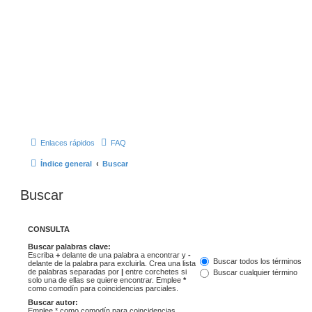
Enlaces rápidos
FAQ
Índice general
Buscar
Buscar
CONSULTA
Buscar palabras clave:
Escriba
+
delante de una palabra a encontrar y
-
Buscar todos los términos
delante de la palabra para excluirla. Crea una lista
de palabras separadas por
|
entre corchetes si
Buscar cualquier término
solo una de ellas se quiere encontrar. Emplee
*
como comodín para coincidencias parciales.
Buscar autor:
Emplee * como comodín para coincidencias