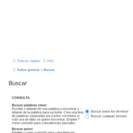
Enlaces rápidos
FAQ
Índice general
Buscar
Buscar
CONSULTA
Buscar palabras clave:
Escriba
+
delante de una palabra a encontrar y
-
Buscar todos los términos
delante de la palabra para excluirla. Crea una lista
de palabras separadas por
|
entre corchetes si
Buscar cualquier término
solo una de ellas se quiere encontrar. Emplee
*
como comodín para coincidencias parciales.
Buscar autor:
Emplee * como comodín para coincidencias