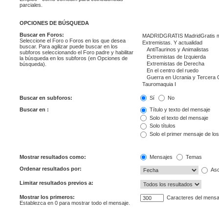
parciales.
OPCIONES DE BÚSQUEDA
Buscar en Foros:
Seleccione el Foro o Foros en los que desea
buscar. Para agilizar puede buscar en los
subforos seleccionando el Foro padre y habilitar
la búsqueda en los subforos (en Opciones de
búsqueda).
Buscar en subforos:
Sí
No
Buscar en :
Título y texto del mensaje
Solo el texto del mensaje
Solo títulos
Solo el primer mensaje de lo
Mostrar resultados como:
Mensajes
Temas
Ordenar resultados por:
Asc
Limitar resultados previos a:
Mostrar los primeros:
Caracteres del mensa
Establezca en 0 para mostrar todo el mensaje.