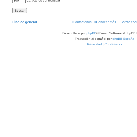
Caracteres del mensaje
Índice general
Contáctenos
Conocer más
Borrar coo
Desarrollado por
phpBB
® Forum Software © phpBB 
Traducción al español por
phpBB España
Privacidad
|
Condiciones