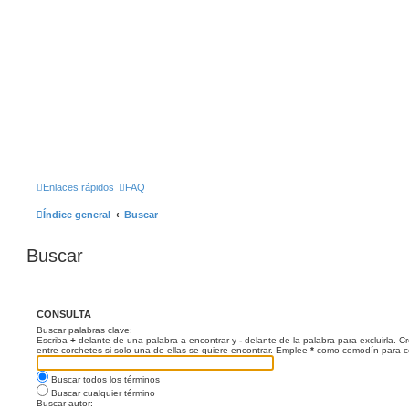
Enlaces rápidos
FAQ
Índice general
Buscar
Buscar
CONSULTA
Buscar palabras clave:
Escriba
+
delante de una palabra a encontrar y
-
delante de la palabra para excluirla. 
entre corchetes si solo una de ellas se quiere encontrar. Emplee
*
como comodín para coi
Buscar todos los términos
Buscar cualquier término
Buscar autor: