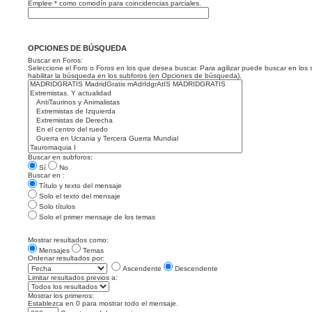
Emplee * como comodín para coincidencias parciales.
OPCIONES DE BÚSQUEDA
Buscar en Foros:
Seleccione el Foro o Foros en los que desea buscar. Para agilizar puede buscar en los 
habilitar la búsqueda en los subforos (en Opciones de búsqueda).
Buscar en subforos:
Sí
No
Buscar en :
Título y texto del mensaje
Solo el texto del mensaje
Solo títulos
Solo el primer mensaje de los temas
Mostrar resultados como:
Mensajes
Temas
Ordenar resultados por:
Ascendente
Descendente
Limitar resultados previos a:
Mostrar los primeros:
Establezca en 0 para mostrar todo el mensaje.